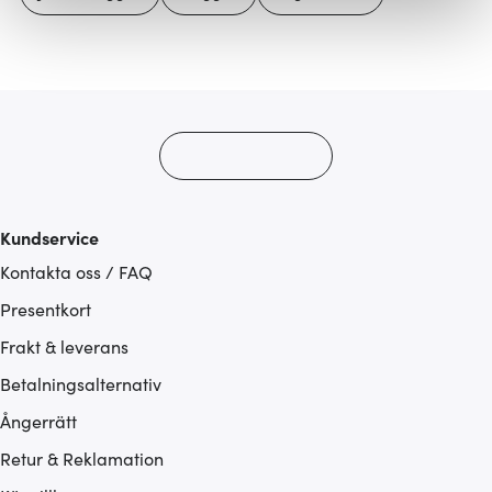
Vi använder cookies för att innehållet och annonserna
ska anpassas efter det som vi tror att du tycker om. Det
gör också att vi kan analysera vår trafik och göra
hemsidan ännu bättre. Du bestämmer själv vilka cookies
som du vill dela med dig av.
Kundservice
Kontakta oss / FAQ
Presentkort
Frakt & leverans
Betalningsalternativ
Ångerrätt
Retur & Reklamation