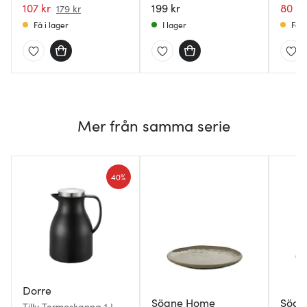
107 kr
199 kr
80 kr
179 kr
Få i lager
I lager
Få i
Mer från samma serie
40%
Dorre
Sögne Home
Sögn
Tilly Termoskanna 1 L