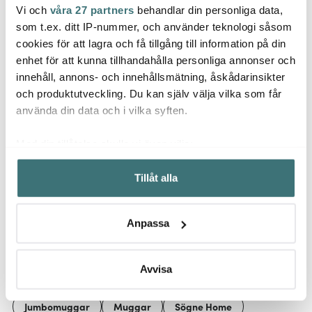
Vi och
våra 27 partners
behandlar din personliga data,
Sögne Home
Sögne Home
Sögn
som t.ex. ditt IP-nummer, och använder teknologi såsom
Fat 25×22 cm mangoträ
Otto serveringsbricka
Nellie
cookies för att lagra och få tillgång till information på din
rustic brown
42,5x28 cm ek
16 cm
enhet för att kunna tillhandahålla personliga annonser och
599 kr
999 kr
399 k
innehåll, annons- och innehållsmätning, åskådarinsikter
I lager
I lager
Få i
och produktutveckling. Du kan själv välja vilka som får
använda din data och i vilka syften.
Med din tillåtelse skulle vi även vilja:
Samla in information om din geografiska plats som
Tillåt alla
kan ha en noggrannhet på upp till flera meter
Låt dig inspireras av våra kunder
Identifiera din enhet genom att aktivt skanna den för
specifika kännetecken (fingeravtryck)
Anpassa
Ta reda på mer om hur dina personliga uppgifter
behandlas och ställ in dina preferenser i
detaljsektionen
.
Relaterade sidor
Du kan ändra eller dra tillbaka ditt samtycke när som
Avvisa
helst från cookie-förklaringen.
Jumbomuggar
Muggar
Sögne Home