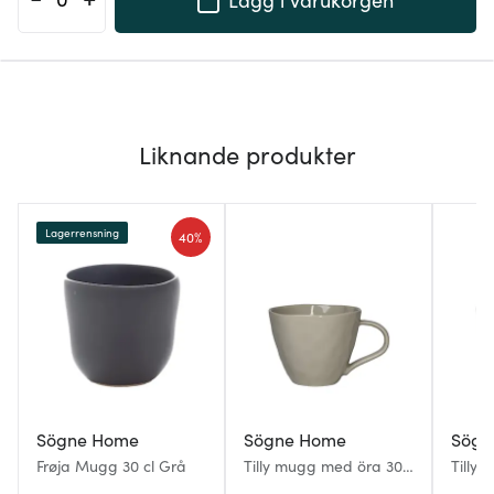
Liknande produkter
Lagerrensning
40%
Sögne Home
Sögne Home
Sögn
Frøja Mugg 30 cl Grå
Tilly mugg med öra 30
Tilly
cl beige
cl vit