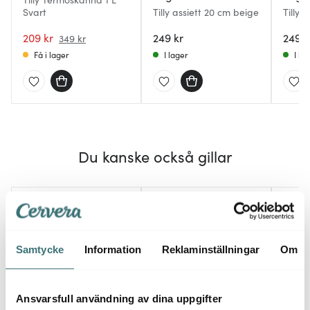
Svart
Tilly assiett 20 cm beige
Tilly 
209 kr
249 kr
249 k
349 kr
Få i lager
I lager
I la
Du kanske också gillar
Samtycke
Information
Reklaminställningar
Om
Ansvarsfull användning av dina uppgifter