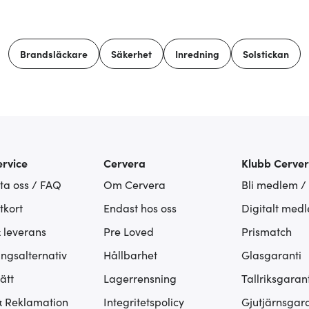
Brandsläckare
Säkerhet
Inredning
Solstickan
rvice
Cervera
Klubb Cerve
ta oss / FAQ
Om Cervera
Bli medlem /
tkort
Endast hos oss
Digitalt med
& leverans
Pre Loved
Prismatch
ingsalternativ
Hållbarhet
Glasgaranti
ätt
Lagerrensning
Tallriksgarant
& Reklamation
Integritetspolicy
Gjutjärnsgara