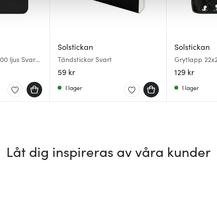
Solstickan
Solstickan
00 ljus Svart
Tändstickor Svart
Grytlapp 22x
59 kr
129 kr
I lager
I lager
Låt dig inspireras av våra kunder