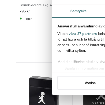
Brandsläckare 1 kg svart
Brandsläckare 6 k
795 kr
1499 kr
Samtycke
I lager
I lager
Ansvarsfull användning av d
Vi och
våra 27 partners
beha
för att lagra och få tillgång t
annons- och innehållsmätning
och i vilka syften.
Med din tillåtelse skulle vi äve
Samla in information om 
Identifiera din enhet gen
Ta reda på mer om hur dina pe
Avvisa
eller dra tillbaka ditt samtyc
Vi använder cookies för att 
att vi kan analysera vår tra