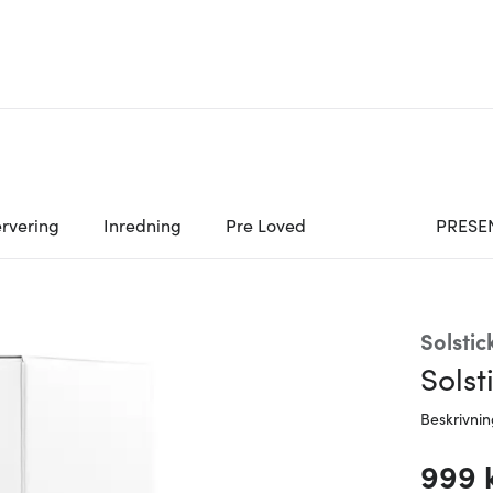
rvering
Inredning
Pre Loved
PRESE
Solstic
Solst
Beskrivni
999 