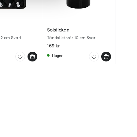
Solstickan
Solstic
Solstic
22 cm Svart
Tändsticksrör 10 cm Svart
Nyckels
Burk för
Svart/Si
169 kr
349 kr
179 kr
I lager
I lager
I lager