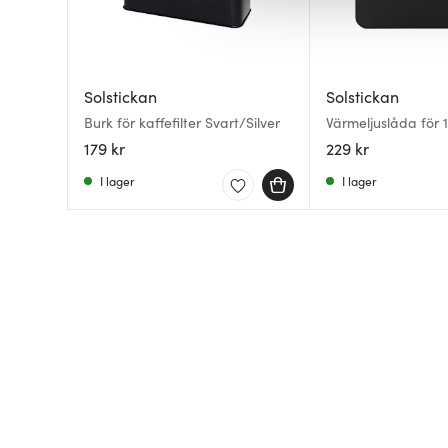
av.
Solstickan
Solstickan
Burk för kaffefilter Svart/Silver
Värmeljuslåda för 1
matt
179 kr
229 kr
I lager
I lager