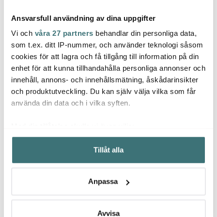
Ansvarsfull användning av dina uppgifter
Vi och
våra 27 partners
behandlar din personliga data,
som t.ex. ditt IP-nummer, och använder teknologi såsom
cookies för att lagra och få tillgång till information på din
Spode
Spode
Spod
enhet för att kunna tillhandahålla personliga annonser och
Blue Italian sockerskål
Blue Italian servettring
Morri
innehåll, annons- och innehållsmätning, åskådarinsikter
25 cl blå/vit
4-pack blå/vit
glasu
Simpl
och produktutveckling. Du kan själv välja vilka som får
779 kr
678 kr
162 k
1199 kr
969 kr
använda din data och i vilka syften.
Få i lager
Få i lager
I la
Med din tillåtelse skulle vi även vilja:
Samla in information om din geografiska plats som
Tillåt alla
kan ha en noggrannhet på upp till flera meter
Identifiera din enhet genom att aktivt skanna den för
specifika kännetecken (fingeravtryck)
Låt dig inspireras av våra kunder
Anpassa
Ta reda på mer om hur dina personliga uppgifter
behandlas och ställ in dina preferenser i
detaljsektionen
.
Du kan ändra eller dra tillbaka ditt samtycke när som
Avvisa