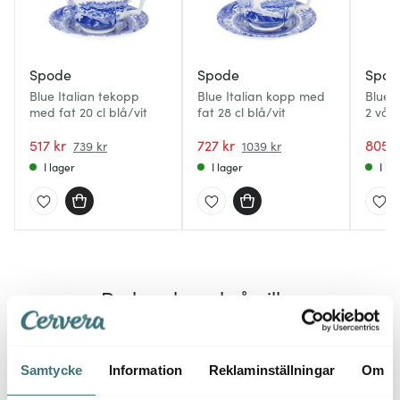
Spode
Spode
Spod
Blue Italian tekopp
Blue Italian kopp med
Blue I
med fat 20 cl blå/vit
fat 28 cl blå/vit
2 vån
blå/vi
517 kr
727 kr
805 k
739 kr
1039 kr
I lager
I lager
I la
Du kanske också gillar
35%
30%
Samtycke
Information
Reklaminställningar
Om