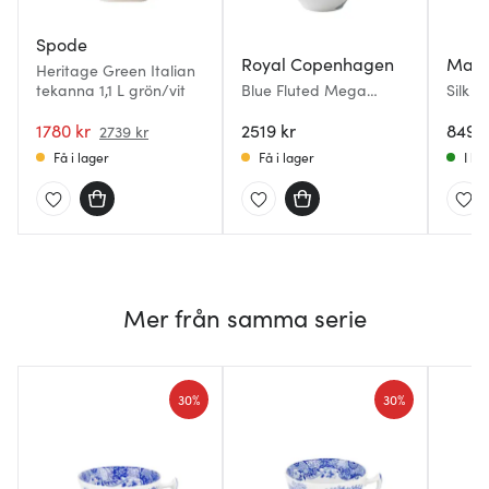
Spode
Royal Copenhagen
Maxw
Heritage Green Italian
tekanna 1,1 L grön/vit
Blue Fluted Mega
Silk 
Tekanna 1 L
blå
1780 kr
2519 kr
849 k
2739 kr
Få i lager
Få i lager
I la
Mer från samma serie
30%
30%