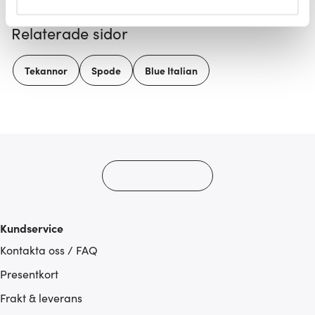
helst från cookie-förklaringen.
Relaterade sidor
Vi använder cookies för att innehållet och annonserna
ska anpassas efter det som vi tror att du tycker om. Det
Tekannor
Spode
Blue Italian
gör också att vi kan analysera vår trafik och göra
hemsidan ännu bättre. Du bestämmer själv vilka cookies
som du vill dela med dig av.
Kundservice
Kontakta oss / FAQ
Presentkort
Frakt & leverans