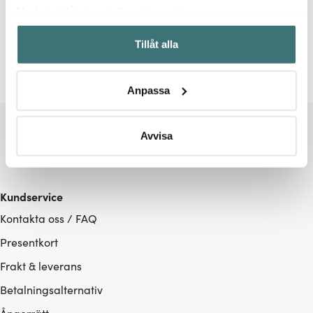
Relaterade sidor
Med din tillåtelse skulle vi även vilja:
Samla in information om din geografiska plats som
Fruktfat
Dekorationsfat
Serveringsfat
Sthål
Tillåt alla
kan ha en noggrannhet på upp till flera meter
Identifiera din enhet genom att aktivt skanna den för
specifika kännetecken (fingeravtryck)
Anpassa
Ta reda på mer om hur dina personliga uppgifter
behandlas och ställ in dina preferenser i
detaljsektionen
.
Du kan ändra eller dra tillbaka ditt samtycke när som
Avvisa
helst från cookie-förklaringen.
Vi använder cookies för att innehållet och annonserna
Kundservice
ska anpassas efter det som vi tror att du tycker om. Det
Kontakta oss / FAQ
gör också att vi kan analysera vår trafik och göra
hemsidan ännu bättre. Du bestämmer själv vilka cookies
Presentkort
som du vill dela med dig av.
Frakt & leverans
Betalningsalternativ