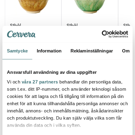
Sthål
Sthål
Sthål
Arabesque soppskål 50
Arabesque soppskål 50
Arabe
cl Pineapple
cl Seaweed
cl Old
429 kr
429 kr
429 k
Samtycke
Information
Reklaminställningar
Om
I lager
I lager
I la
Ansvarsfull användning av dina uppgifter
Vi och
våra 27 partners
behandlar din personliga data,
som t.ex. ditt IP-nummer, och använder teknologi såsom
cookies för att lagra och få tillgång till information på din
Låt dig inspireras av våra kunder
enhet för att kunna tillhandahålla personliga annonser och
innehåll, annons- och innehållsmätning, åskådarinsikter
och produktutveckling. Du kan själv välja vilka som får
använda din data och i vilka syften.