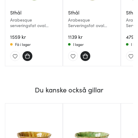
Sthål
Sthål
Sthål
Arabesque
Arabesque
Arab
serveringsfat oval
Serveringsfat oval
Serve
49x32 cm primavera
40x25 cm Seaweed
Pinea
1559 kr
1139 kr
479 k
Få i lager
I lager
I la
Du kanske också gillar