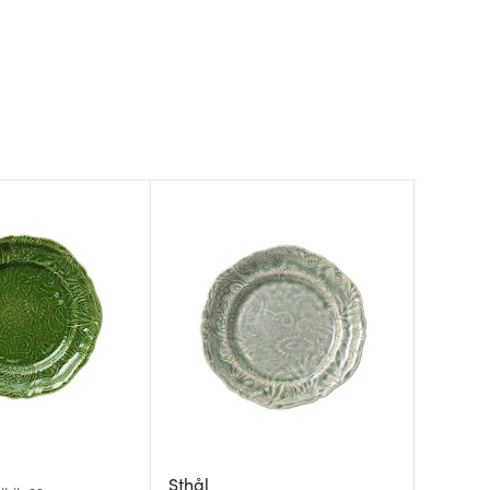
Sthål
Sthål
Sthål