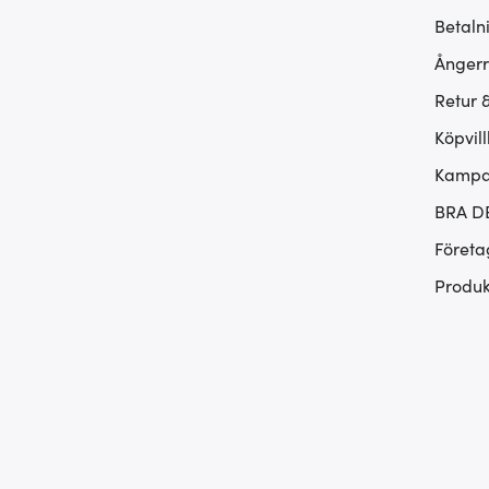
Betaln
Ångerr
Retur 
Köpvill
Kampan
BRA D
Företa
Produk