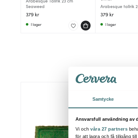
Arabesque Tallrik 23 cm
Seaweed
Arabesque tallrik 
379 kr
379 kr
I lager
I lager
Samtycke
Ansvarsfull användning av d
Vi och
våra 27 partners
beha
för att lagra och få tillgång t