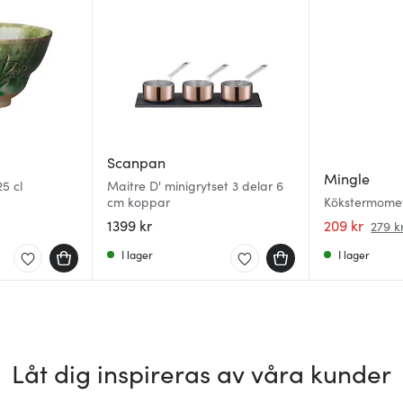
Scanpan
Mingle
5 cl
Maitre D' minigrytset 3 delar 6
cm koppar
Kökstermomete
1399 kr
209 kr
279 k
I lager
I lager
Låt dig inspireras av våra kunder