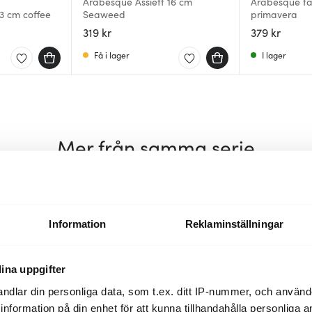
Arabesque Assiett 16 cm
Arabesque tal
23 cm coffee
Seaweed
primavera
319 kr
379 kr
Få i lager
I lager
Mer från samma serie
Information
Reklaminställningar
ina uppgifter
ndlar din personliga data, som t.ex. ditt IP-nummer, och använ
ill information på din enhet för att kunna tillhandahålla personliga