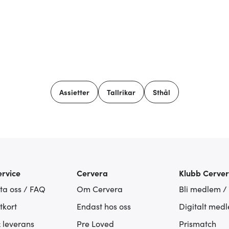
Assietter
Tallrikar
Sthål
rvice
Cervera
Klubb Cerve
ta oss / FAQ
Om Cervera
Bli medlem /
tkort
Endast hos oss
Digitalt med
& leverans
Pre Loved
Prismatch