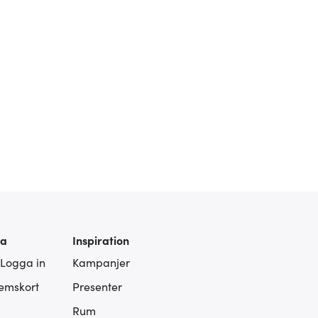
ra
Inspiration
 Logga in
Kampanjer
lemskort
Presenter
Rum