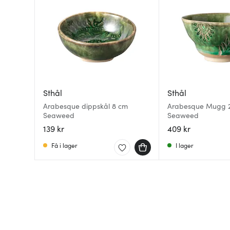
Sthål
Sthål
Arabesque dippskål 8 cm
Arabesque Mugg 2
Seaweed
Seaweed
139 kr
409 kr
Få i lager
I lager