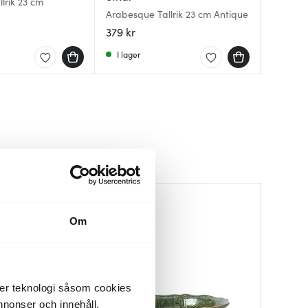
lrik 23 cm
Arabesq
Arabesque Tallrik 23 cm Antique
Arabesq
Seawee
379 kr
379 kr
379 kr
I lager
I lager
I lager
Om
der teknologi såsom cookies
 annonser och innehåll,