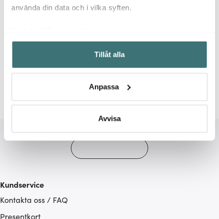
använda din data och i vilka syften.
Med din tillåtelse skulle vi även vilja:
Samla in information om din geografiska plats som
Relaterade sidor
Tillåt alla
kan ha en noggrannhet på upp till flera meter
Identifiera din enhet genom att aktivt skanna den för
Frukostskålar
Fruktskålar
Skålar
Stiernholm
specifika kännetecken (fingeravtryck)
Anpassa
Ta reda på mer om hur dina personliga uppgifter
behandlas och ställ in dina preferenser i
detaljsektionen
.
Du kan ändra eller dra tillbaka ditt samtycke när som
Avvisa
helst från cookie-förklaringen.
Vi använder cookies för att innehållet och annonserna
ska anpassas efter det som vi tror att du tycker om. Det
gör också att vi kan analysera vår trafik och göra
Kundservice
hemsidan ännu bättre. Du bestämmer själv vilka cookies
Kontakta oss / FAQ
som du vill dela med dig av.
Presentkort