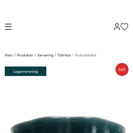
Hem
/
Produkter
/
Servering
/
Tallrikar
/
Frukostskålar
50%
Lagerrensning