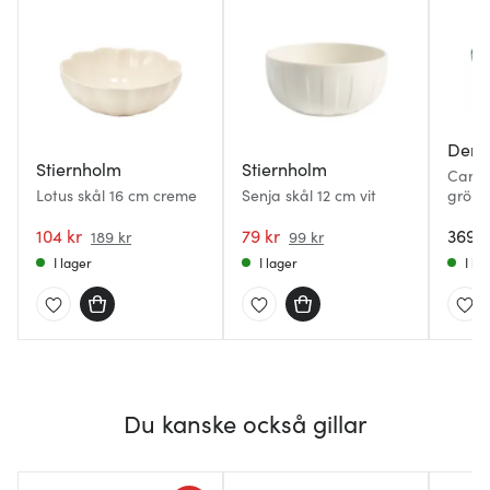
Denb
Stiernholm
Stiernholm
Carve
Lotus skål 16 cm creme
Senja skål 12 cm vit
grön
104 kr
79 kr
369 k
189 kr
99 kr
I lager
I lager
I la
Du kanske också gillar