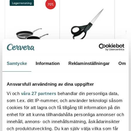
Lagerrensning
70%
Fiskars
Anders Petter
Rose
Essential Universalsax
Samtycke
Information
Reklaminställningar
Om
Classic stekpanna
21 cm Svart
Grand
keramisk 2 delar 20+28
latteg
cm
599 kr
159 kr
155 k
1998 kr
I lager
I lager
I la
Ansvarsfull användning av dina uppgifter
Vi och
våra 27 partners
behandlar din personliga data,
som t.ex. ditt IP-nummer, och använder teknologi såsom
cookies för att lagra och få tillgång till information på din
enhet för att kunna tillhandahålla personliga annonser och
innehåll, annons- och innehållsmätning, åskådarinsikter
Låt dig inspireras av våra kunder
och produktutveckling. Du kan själv välja vilka som får