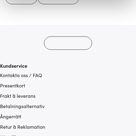
Vi använder cookies för att innehållet och annonserna
ska anpassas efter det som vi tror att du tycker om. Det
gör också att vi kan analysera vår trafik och göra
hemsidan ännu bättre. Du bestämmer själv vilka cookies
som du vill dela med dig av.
Kundservice
Kontakta oss / FAQ
Presentkort
Frakt & leverans
Betalningsalternativ
Ångerrätt
Retur & Reklamation