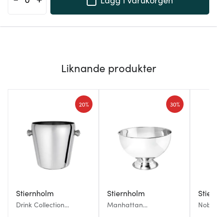
Liknande produkter
20%
30%
Stiernholm
Stiernholm
Stier
Drink Collection
Manhattan
Nobel
vinkylare mini 13 cm
Champagnekylare 12 L
Cham