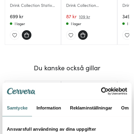
Drink Collection Stativ
Drink Collection
Drink 
till Vinkylare Krom
champagnestopp svart
4-pac
699 kr
87 kr
349 k
109 kr
I lager
I lager
I la
Du kanske också gillar
25%
Samtycke
Information
Reklaminställningar
Om
Ansvarsfull användning av dina uppgifter