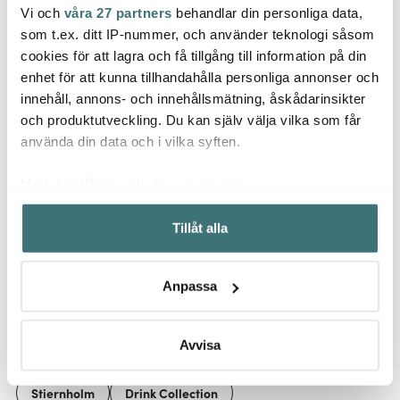
Vi och
våra 27 partners
behandlar din personliga data,
Dorre
Wmf
Hexc
som t.ex. ditt IP-nummer, och använder teknologi såsom
Viera Vin- &
Profi stekpanna 28 cm
Hybri
Champagneställning
stål
cm 3 
cookies för att lagra och få tillgång till information på din
79 cm Silver
enhet för att kunna tillhandahålla personliga annonser och
652 kr
1259 kr
1999 
869 kr
innehåll, annons- och innehållsmätning, åskådarinsikter
I lager
I lager
I la
och produktutveckling. Du kan själv välja vilka som får
använda din data och i vilka syften.
Med din tillåtelse skulle vi även vilja:
Samla in information om din geografiska plats som
Tillåt alla
kan ha en noggrannhet på upp till flera meter
Låt dig inspireras av våra kunder
Identifiera din enhet genom att aktivt skanna den för
specifika kännetecken (fingeravtryck)
Anpassa
Ta reda på mer om hur dina personliga uppgifter
behandlas och ställ in dina preferenser i
detaljsektionen
.
Relaterade sidor
Du kan ändra eller dra tillbaka ditt samtycke när som
Avvisa
helst från cookie-förklaringen.
Stiernholm
Drink Collection