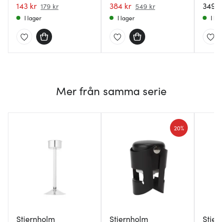
borstad
143 kr
Silver
384 kr
Rostfr
349 k
179 kr
549 kr
I lager
I lager
I la
Mer från samma serie
20%
Stiernholm
Stiernholm
Stier