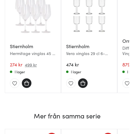
Orref
Stiernholm
Stiernholm
Diffe
Hermitage vinglas 45 cl
Vera vinglas 29 cl 6-
Vingla
6-pack
pack klar
274 kr
474 kr
879 k
499 kr
I lager
I lager
I la
Mer från samma serie