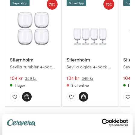
Superklipp
Superklipp
Superk
70%
70%
Stiernholm
Stiernholm
Stier
Sevilla tumbler 4-pack
Sevilla ölglas 4-pack 48
Sevil
48 cl klar
cl klar
4-pack
104 kr
104 kr
104 k
349 kr
349 kr
I lager
Slut online
I la
Du kanske också gillar