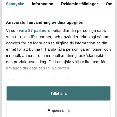
Samtycke
Information
Reklaminställningar
Om
30%
Ansvarsfull användning av dina uppgifter
Vi och
våra 27 partners
behandlar din personliga data,
som t.ex. ditt IP-nummer, och använder teknologi såsom
cookies för att lagra och få tillgång till information på din
enhet för att kunna tillhandahålla personliga annonser och
innehåll, annons- och innehållsmätning, åskådarinsikter
Magnor
Byon
och produktutveckling. Du kan själv välja vilka som får
Stiernholm
Fryd ölglas 66 cl 4-pack
Lori s
använda din data och i vilka syften.
Bubbles
klar
grön/
champagneglas 16 cl
6-pack klar
321 kr
649 kr
549 k
459 kr
Med din tillåtelse skulle vi även vilja:
I lager
I lager
Få i
Samla in information om din geografiska plats som
Tillåt alla
kan ha en noggrannhet på upp till flera meter
Identifiera din enhet genom att aktivt skanna den för
specifika kännetecken (fingeravtryck)
Anpassa
Ta reda på mer om hur dina personliga uppgifter