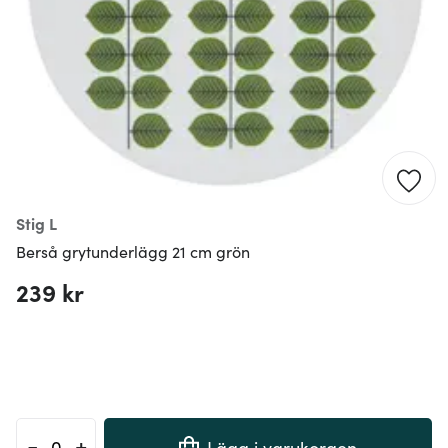
Stig L
Berså grytunderlägg 21 cm grön
239 kr
-
+
Lägg i varukorgen