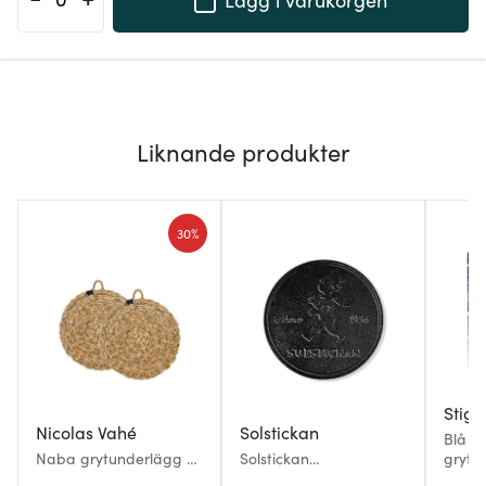
Liknande produkter
30%
Stig 
Nicolas Vahé
Solstickan
Blå As
Naba grytunderlägg 20
Solstickan
grytu
cm 2-pack sjögräs
Grytunderlägg Gjutjärn