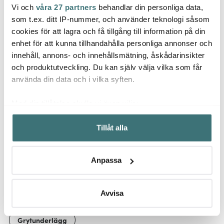
Vi och
våra 27 partners
behandlar din personliga data,
Dorre
Le Creuset
Tell
som t.ex. ditt IP-nummer, och använder teknologi såsom
Champagneförslutare
luftpump Silver
Coupe Collection
Elsa 
cookies för att lagra och få tillgång till information på din
Pastatallrik 22 cm
60x10
enhet för att kunna tillhandahålla personliga annonser och
62 kr
Meringue
146 kr
1699 
89 kr
209 kr
innehåll, annons- och innehållsmätning, åskådarinsikter
I lager
I lager
Få i
och produktutveckling. Du kan själv välja vilka som får
använda din data och i vilka syften.
Med din tillåtelse skulle vi även vilja:
Samla in information om din geografiska plats som
Tillåt alla
kan ha en noggrannhet på upp till flera meter
Låt dig inspireras av våra kunder
Identifiera din enhet genom att aktivt skanna den för
specifika kännetecken (fingeravtryck)
Anpassa
Ta reda på mer om hur dina personliga uppgifter
behandlas och ställ in dina preferenser i
detaljsektionen
.
Relaterade sidor
Du kan ändra eller dra tillbaka ditt samtycke när som
Avvisa
helst från cookie-förklaringen.
Grytunderlägg