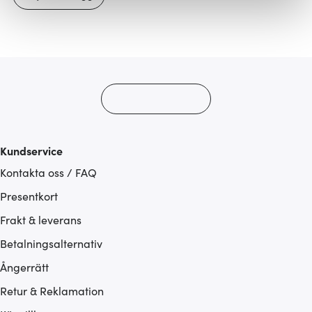
Vi använder cookies för att innehållet och annonserna
ska anpassas efter det som vi tror att du tycker om. Det
gör också att vi kan analysera vår trafik och göra
hemsidan ännu bättre. Du bestämmer själv vilka cookies
som du vill dela med dig av.
Kundservice
Kontakta oss / FAQ
Presentkort
Frakt & leverans
Betalningsalternativ
Ångerrätt
Retur & Reklamation