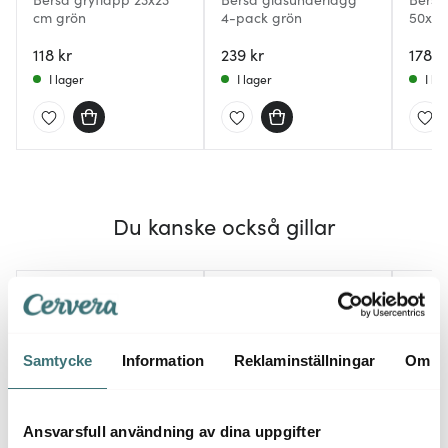
cm grön
4-pack grön
50x70
118 kr
239 kr
178 k
I lager
I lager
I la
Du kanske också gillar
30%
30%
Samtycke
Information
Reklaminställningar
Om
Ansvarsfull användning av dina uppgifter