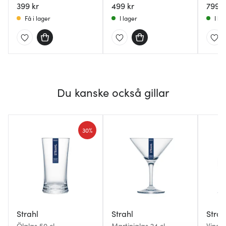
399 kr
499 kr
799 k
Få i lager
I lager
I la
Du kanske också gillar
30%
Strahl
Strahl
Strah
Ölglas 50 cl
Martiniglas 24 cl
Vingla