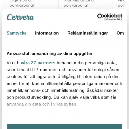
polykarbonat
polykarbonat
polyk
111 kr
179 kr
419 k
159 kr
I lager
Få i lager
I la
Samtycke
Information
Reklaminställningar
Om
Ansvarsfull användning av dina uppgifter
Vi och
våra 27 partners
behandlar din personliga data,
Låt dig inspireras av våra kunder
som t.ex. ditt IP-nummer, och använder teknologi såsom
cookies för att lagra och få tillgång till information på din
enhet för att kunna tillhandahålla personliga annonser och
innehåll, annons- och innehållsmätning, åskådarinsikter
Relaterade sidor
och produktutveckling. Du kan själv välja vilka som får
använda din data och i vilka syften.
Kannor
Med din tillåtelse skulle vi även vilja:
Samla in information om din geografiska plats som