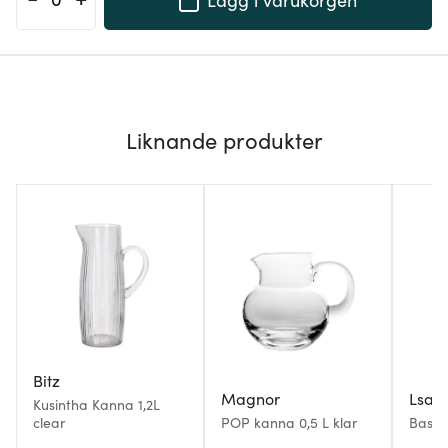
Liknande produkter
Bitz
Magnor
Lsa I
Kusintha Kanna 1,2L
clear
POP kanna 0,5 L klar
Basis 