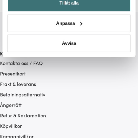
Tillåt alla
kan ha en noggrannhet på upp till flera meter
Identifiera din enhet genom att aktivt skanna den för
specifika kännetecken (fingeravtryck)
Anpassa
Ta reda på mer om hur dina personliga uppgifter
behandlas och ställ in dina preferenser i
detaljsektionen
.
Du kan ändra eller dra tillbaka ditt samtycke när som
Avvisa
helst från cookie-förklaringen.
Kundservice
Kontakta oss / FAQ
Vi använder cookies för att innehållet och annonserna
ska anpassas efter det som vi tror att du tycker om. Det
Presentkort
gör också att vi kan analysera vår trafik och göra
Frakt & leverans
hemsidan ännu bättre. Du bestämmer själv vilka cookies
Betalningsalternativ
som du vill dela med dig av.
Ångerrätt
Retur & Reklamation
Köpvillkor
Kampanjvillkor