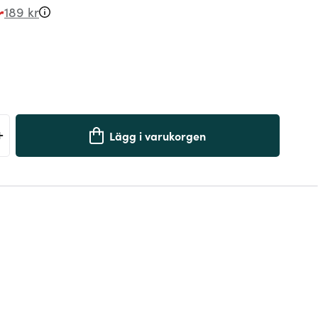
r
189 kr
+
Lägg i varukorgen