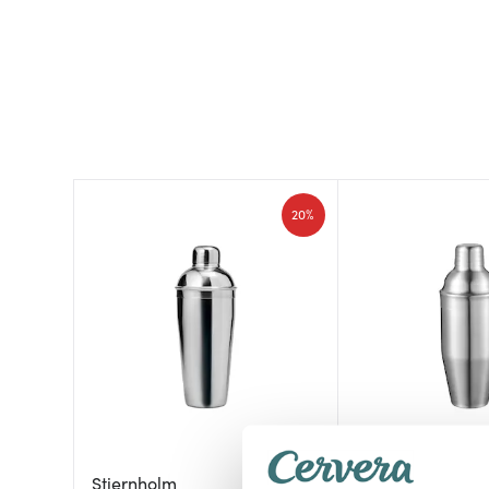
20%
Stiernholm
Dorre