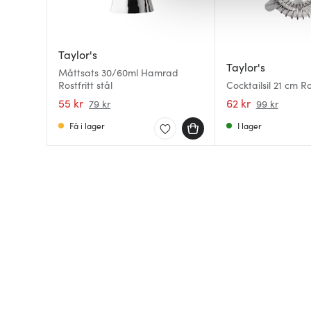
av.
Taylor's
Taylor's
Måttsats 30/60ml Hamrad
Rostfritt stål
Cocktailsil 21 cm Ros
55 kr
62 kr
79 kr
99 kr
Få i lager
I lager