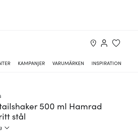
NTER
KAMPANJER
VARUMÄRKEN
INSPIRATION
s
tailshaker 500 ml Hamrad
itt stål
ng