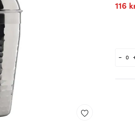
116 k
-