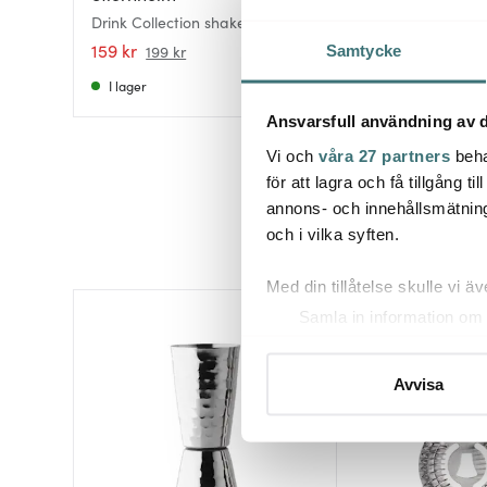
Drink Collection shaker 75 cl
Shyla Shaker 70 cl
blankt stål
159 kr
179 kr
199 kr
299 kr
Samtycke
I lager
I lager
Ansvarsfull användning av d
Vi och
våra 27 partners
beha
för att lagra och få tillgång t
annons- och innehållsmätning
och i vilka syften.
Med din tillåtelse skulle vi äve
Samla in information om 
30%
Identifiera din enhet gen
Ta reda på mer om hur dina pe
Avvisa
eller dra tillbaka ditt samtyc
Vi använder cookies för att 
att vi kan analysera vår tra