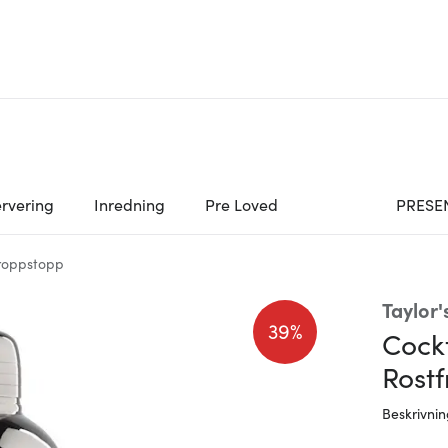
rvering
Inredning
Pre Loved
PRESE
roppstopp
Taylor'
39%
Cock
Rostfr
Beskrivni