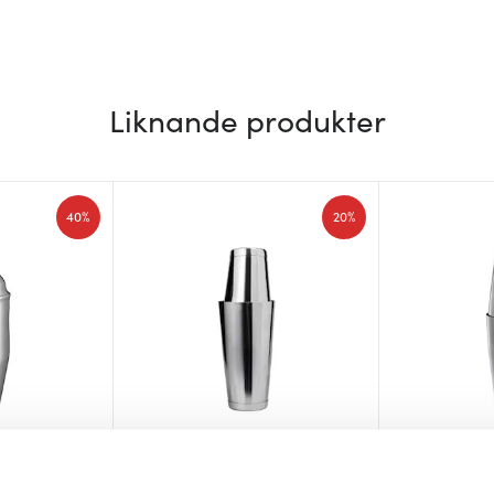
Liknande produkter
40%
20%
Stiernholm
Modern Ho