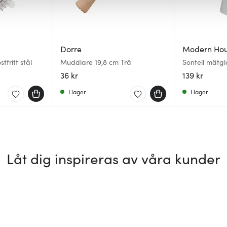
Dorre
Modern Ho
tfritt stål
Muddlare 19,8 cm Trä
Sontell mätgla
36 kr
139 kr
I lager
I lager
Låt dig inspireras av våra kunder