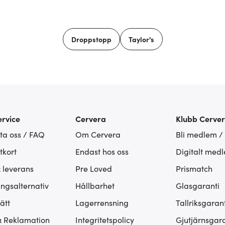
Droppstopp
Taylor's
rvice
Cervera
Klubb Cerve
ta oss / FAQ
Om Cervera
Bli medlem /
tkort
Endast hos oss
Digitalt med
& leverans
Pre Loved
Prismatch
ingsalternativ
Hållbarhet
Glasgaranti
ätt
Lagerrensning
Tallriksgarant
& Reklamation
Integritetspolicy
Gjutjärnsgara