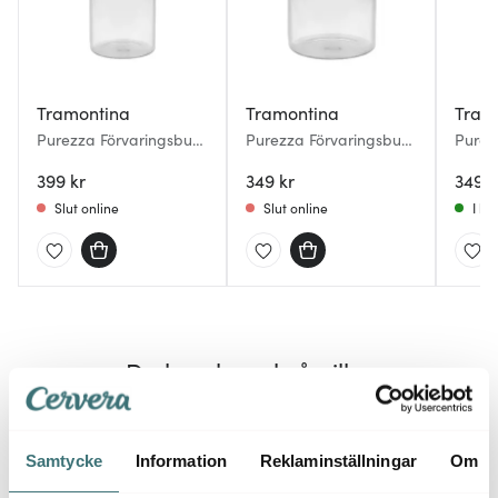
Tramontina
Tramontina
Tram
Purezza Förvaringsburk
Purezza Förvaringsburk
Purez
1 L Klar
0,7 L Klar
0,4 L 
399 kr
349 kr
349 k
Slut online
Slut online
I la
Du kanske också gillar
30%
Samtycke
Information
Reklaminställningar
Om