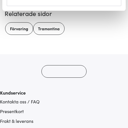
helst från cookie-förklaringen.
Relaterade sidor
Vi använder cookies för att innehållet och annonserna
ska anpassas efter det som vi tror att du tycker om. Det
Förvaring
Tramontina
gör också att vi kan analysera vår trafik och göra
hemsidan ännu bättre. Du bestämmer själv vilka cookies
som du vill dela med dig av.
Kundservice
Kontakta oss / FAQ
Presentkort
Frakt & leverans