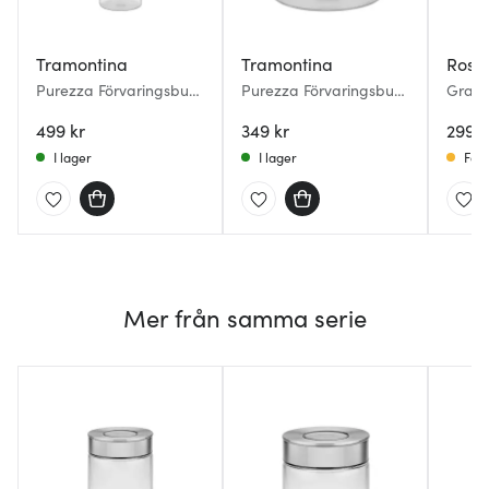
Tramontina
Tramontina
Rose
Purezza Förvaringsburk
Purezza Förvaringsburk
Grand
1,8 L Klar
0,4 L Klar
förvar
499 kr
349 kr
L klar
299 k
I lager
I lager
Få i
Mer från samma serie