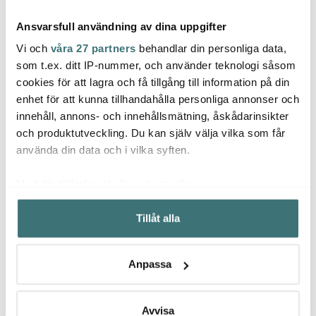
Ansvarsfull användning av dina uppgifter
Vi och
våra 27 partners
behandlar din personliga data,
som t.ex. ditt IP-nummer, och använder teknologi såsom
cookies för att lagra och få tillgång till information på din
Hackit
Dorr
enhet för att kunna tillhandahålla personliga annonser och
Anders Petter
Hackit Köttfärshackare
Dorre 
innehåll, annons- och innehållsmätning, åskådarinsikter
22,5 cm Svart
Salt & pepparkvarn 26
plan
cm svart
och produktutveckling. Du kan själv välja vilka som får
129 kr
279 kr
629 k
399 kr
använda din data och i vilka syften.
I lager
I lager
I la
Med din tillåtelse skulle vi även vilja:
Samla in information om din geografiska plats som
Tillåt alla
kan ha en noggrannhet på upp till flera meter
Identifiera din enhet genom att aktivt skanna den för
specifika kännetecken (fingeravtryck)
Låt dig inspireras av våra kunder
Anpassa
Ta reda på mer om hur dina personliga uppgifter
behandlas och ställ in dina preferenser i
detaljsektionen
.
Du kan ändra eller dra tillbaka ditt samtycke när som
Avvisa