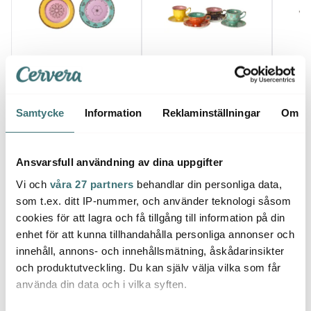
Pols Potten
Pols Potten
Pols 
Grandpa assiett 19 cm
Grandpa Tekopp med
Twigg
4-pack multi
Fat 4-pack 22 cl
Kande
527 kr
1600 kr
1600 
1268 kr
Samtycke
Information
Reklaminställningar
Om
I lager
Få i lager
I la
Ansvarsfull användning av dina uppgifter
Vi och
våra 27 partners
behandlar din personliga data,
som t.ex. ditt IP-nummer, och använder teknologi såsom
cookies för att lagra och få tillgång till information på din
Låt dig inspireras av våra kunder
enhet för att kunna tillhandahålla personliga annonser och
innehåll, annons- och innehållsmätning, åskådarinsikter
och produktutveckling. Du kan själv välja vilka som får
använda din data och i vilka syften.
Relaterade sidor