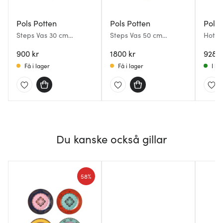
Pols Potten
Pols Potten
Pols 
Steps Vas 30 cm
Steps Vas 50 cm
Hot Ai
Mörkgrön
Mörkgrön
cm gr
900 kr
1800 kr
928 k
Få i lager
Få i lager
I la
Du kanske också gillar
58%