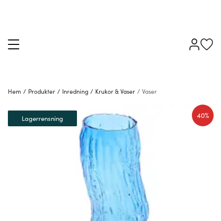
Hem
/
Produkter
/
Inredning
/
Krukor & Vaser
/
Vaser
40%
Lagerrensning