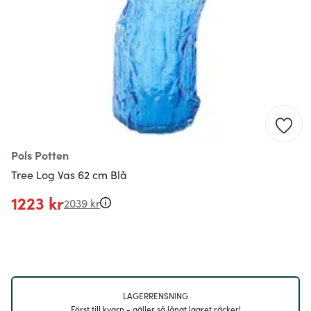
Pols Potten
Tree Log Vas 62 cm Blå
1223 kr
2039 kr
LAGERRENSNING
Först till kvarn - gäller så långt lagret räcker!