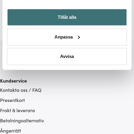
Med din tillåtelse skulle vi även vilja:
Samla in information om din geografiska plats som
Vaser
Pols Potten
Tillåt alla
kan ha en noggrannhet på upp till flera meter
Identifiera din enhet genom att aktivt skanna den för
specifika kännetecken (fingeravtryck)
Anpassa
Ta reda på mer om hur dina personliga uppgifter
behandlas och ställ in dina preferenser i
detaljsektionen
.
Du kan ändra eller dra tillbaka ditt samtycke när som
Avvisa
helst från cookie-förklaringen.
Vi använder cookies för att innehållet och annonserna
Kundservice
ska anpassas efter det som vi tror att du tycker om. Det
Kontakta oss / FAQ
gör också att vi kan analysera vår trafik och göra
hemsidan ännu bättre. Du bestämmer själv vilka cookies
Presentkort
som du vill dela med dig av.
Frakt & leverans
Betalningsalternativ
Ångerrätt