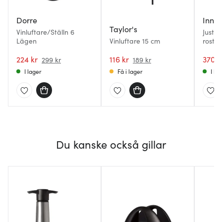
Dorre
Innov
Taylor's
Vinluftare/Ställn 6
Juster
Lägen
Vinluftare 15 cm
rostfri
224 kr
116 kr
370 k
299 kr
189 kr
I lager
Få i lager
I la
Du kanske också gillar