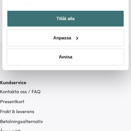
Relaterade sidor
Med din tillåtelse skulle vi även vilja:
Samla in information om din geografiska plats som
Förslutare
Vacu Vin
Tillåt alla
kan ha en noggrannhet på upp till flera meter
Identifiera din enhet genom att aktivt skanna den för
specifika kännetecken (fingeravtryck)
Anpassa
Ta reda på mer om hur dina personliga uppgifter
behandlas och ställ in dina preferenser i
detaljsektionen
.
Du kan ändra eller dra tillbaka ditt samtycke när som
Avvisa
helst från cookie-förklaringen.
Vi använder cookies för att innehållet och annonserna
Kundservice
ska anpassas efter det som vi tror att du tycker om. Det
Kontakta oss / FAQ
gör också att vi kan analysera vår trafik och göra
hemsidan ännu bättre. Du bestämmer själv vilka cookies
Presentkort
som du vill dela med dig av.
Frakt & leverans
Betalningsalternativ