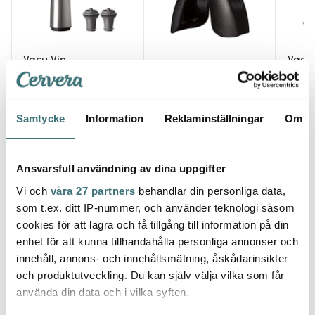
Vacu Vin
Vacu 
Vacu Vin
Wine Saver & 2 Stopper
Wine 
Svart/Silver
Folieskärare Svart
Svart/
495 kr
109 kr
1089 
Samtycke
Information
Reklaminställningar
Om
I lager
I lager
I la
Ansvarsfull användning av dina uppgifter
Vi och
våra 27 partners
behandlar din personliga data,
som t.ex. ditt IP-nummer, och använder teknologi såsom
cookies för att lagra och få tillgång till information på din
Låt dig inspireras av våra kunder
enhet för att kunna tillhandahålla personliga annonser och
innehåll, annons- och innehållsmätning, åskådarinsikter
och produktutveckling. Du kan själv välja vilka som får
använda din data och i vilka syften.