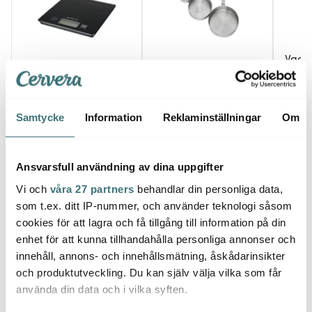
Vacu 
Emerio
Dorre
Wine 
Köksvåg Svart
Måttsats 5 delar Rostfri
Grå
129 kr
129 kr
119 kr
Samtycke
Information
Reklaminställningar
Om
I lager
I lager
I la
Ansvarsfull användning av dina uppgifter
Vi och
våra 27 partners
behandlar din personliga data,
som t.ex. ditt IP-nummer, och använder teknologi såsom
cookies för att lagra och få tillgång till information på din
Låt dig inspireras av våra kunder
enhet för att kunna tillhandahålla personliga annonser och
innehåll, annons- och innehållsmätning, åskådarinsikter
och produktutveckling. Du kan själv välja vilka som får
använda din data och i vilka syften.