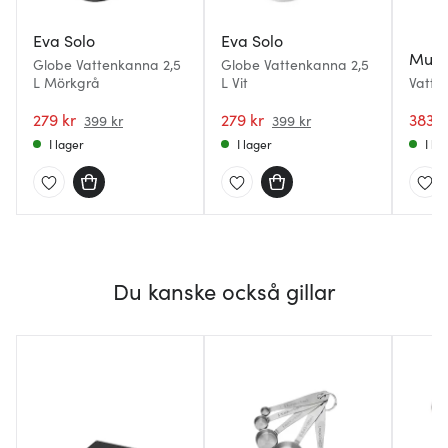
Eva Solo
Eva Solo
Muur
Globe Vattenkanna 2,5
Globe Vattenkanna 2,5
L Mörkgrå
L Vit
Vatte
279 kr
279 kr
383 k
399 kr
399 kr
I lager
I lager
I la
Du kanske också gillar