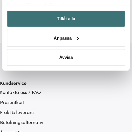
Relaterade sidor
Med din tillåtelse skulle vi även vilja:
Samla in information om din geografiska plats som
Vattenkannor
Eva Solo
Tillåt alla
kan ha en noggrannhet på upp till flera meter
Identifiera din enhet genom att aktivt skanna den för
specifika kännetecken (fingeravtryck)
Anpassa
Ta reda på mer om hur dina personliga uppgifter
behandlas och ställ in dina preferenser i
detaljsektionen
.
Du kan ändra eller dra tillbaka ditt samtycke när som
Avvisa
helst från cookie-förklaringen.
Vi använder cookies för att innehållet och annonserna
Kundservice
ska anpassas efter det som vi tror att du tycker om. Det
Kontakta oss / FAQ
gör också att vi kan analysera vår trafik och göra
hemsidan ännu bättre. Du bestämmer själv vilka cookies
Presentkort
som du vill dela med dig av.
Frakt & leverans
Betalningsalternativ