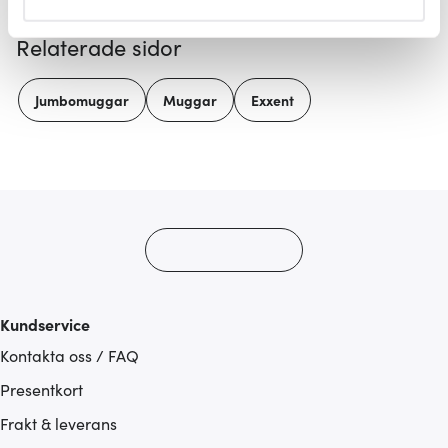
helst från cookie-förklaringen.
Relaterade sidor
Vi använder cookies för att innehållet och annonserna
ska anpassas efter det som vi tror att du tycker om. Det
Jumbomuggar
Muggar
Exxent
gör också att vi kan analysera vår trafik och göra
hemsidan ännu bättre. Du bestämmer själv vilka cookies
som du vill dela med dig av.
Kundservice
Kontakta oss / FAQ
Presentkort
Frakt & leverans