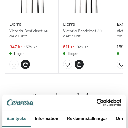
Dorre
Dorre
Exxe
Victoria Bestickset 60
Victoria Bestickset 30
Victor
delar slät
delar slät
cm vit
947 kr
511 kr
169 k
1579 kr
929 kr
I lager
I lager
I la
Du kanske också gillar
54%
Samtycke
Information
Reklaminställningar
Om