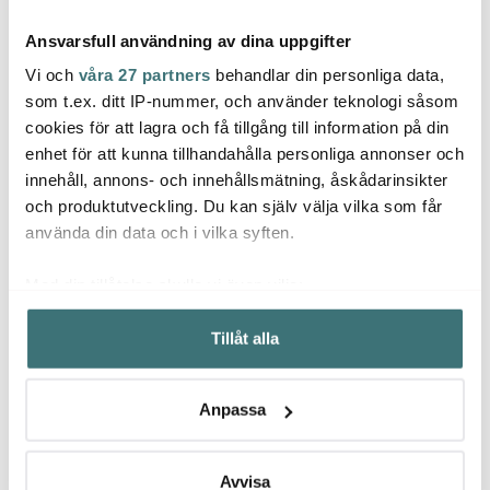
Ansvarsfull användning av dina uppgifter
Vi och
våra 27 partners
behandlar din personliga data,
som t.ex. ditt IP-nummer, och använder teknologi såsom
cookies för att lagra och få tillgång till information på din
Exxent
Exxe
enhet för att kunna tillhandahålla personliga annonser och
Exxent
Rivjärn mini 7,4 cm
Salla
innehåll, annons- och innehållsmätning, åskådarinsikter
Champagneförslutare
rostfritt stål
Rostfr
och produktutveckling. Du kan själv välja vilka som får
36 kr
29 kr
90 kr
79 kr
använda din data och i vilka syften.
I lager
I lager
Få i
Med din tillåtelse skulle vi även vilja:
Samla in information om din geografiska plats som
Tillåt alla
kan ha en noggrannhet på upp till flera meter
Identifiera din enhet genom att aktivt skanna den för
specifika kännetecken (fingeravtryck)
Låt dig inspireras av våra kunder
Anpassa
Ta reda på mer om hur dina personliga uppgifter
behandlas och ställ in dina preferenser i
detaljsektionen
.
Du kan ändra eller dra tillbaka ditt samtycke när som
Avvisa