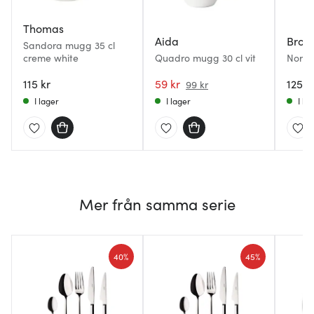
Thomas
Aida
Bros
Sandora mugg 35 cl
creme white
Quadro mugg 30 cl vit
Nordi
med ör
115 kr
59 kr
125 k
99 kr
I lager
I lager
I la
Mer från samma serie
40%
45%