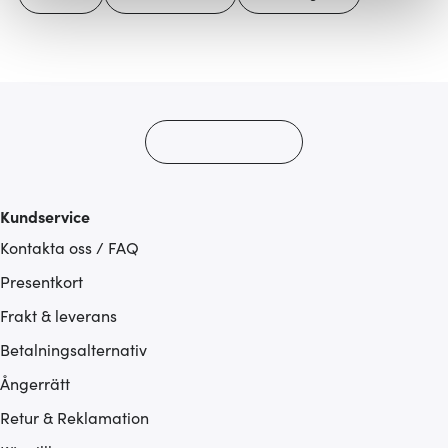
Vi använder cookies för att innehållet och annonserna
ska anpassas efter det som vi tror att du tycker om. Det
gör också att vi kan analysera vår trafik och göra
hemsidan ännu bättre. Du bestämmer själv vilka cookies
som du vill dela med dig av.
Kundservice
Kontakta oss / FAQ
Presentkort
Frakt & leverans
Betalningsalternativ
Ångerrätt
Retur & Reklamation