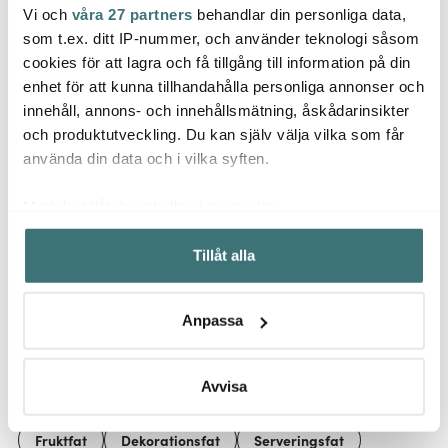
Vi och
våra 27 partners
behandlar din personliga data,
Vondels
Vondels
Vond
som t.ex. ditt IP-nummer, och använder teknologi såsom
Classic Cups mugg 25
Summer Party duk
Kakfa
cl TEAM NO SLEEP
260×140 cm Cocktails
cm kor
cookies för att lagra och få tillgång till information på din
beige
warm beige
enhet för att kunna tillhandahålla personliga annonser och
195 kr
1079 kr
195 k
innehåll, annons- och innehållsmätning, åskådarinsikter
Få i lager
Få i lager
I la
och produktutveckling. Du kan själv välja vilka som får
använda din data och i vilka syften.
Med din tillåtelse skulle vi även vilja:
Samla in information om din geografiska plats som
Tillåt alla
kan ha en noggrannhet på upp till flera meter
Låt dig inspireras av våra kunder
Identifiera din enhet genom att aktivt skanna den för
specifika kännetecken (fingeravtryck)
Anpassa
Ta reda på mer om hur dina personliga uppgifter
behandlas och ställ in dina preferenser i
detaljsektionen
.
Relaterade sidor
Du kan ändra eller dra tillbaka ditt samtycke när som
Avvisa
helst från cookie-förklaringen.
Fruktfat
Dekorationsfat
Serveringsfat