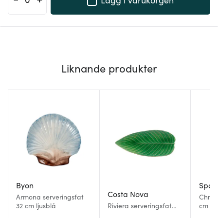
Liknande produkter
Byon
Spod
Costa Nova
Armona serveringsfat
Christ
32 cm ljusblå
Riviera serveringsfat
cm rö
avlång 40x17 cm Löv