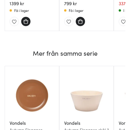
1399 kr
grön/svart
799 kr
337 k
Få i lager
Få i lager
I la
Mer från samma serie
Vondels
Vondels
Vond
Autumn Elegance
Autumn Elegance skål 7
Autum