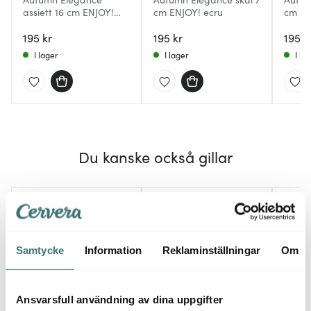
assiett 16 cm ENJOY!
cm ENJOY! ecru
cm B
terrakotta
rosa
195 kr
195 kr
195 k
I lager
I lager
I la
Du kanske också gillar
Samtycke
Information
Reklaminställningar
Om
Ansvarsfull användning av dina uppgifter