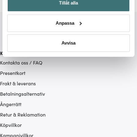
Tillåt alla
kan ha en noggrannhet på upp till flera meter
Identifiera din enhet genom att aktivt skanna den för
specifika kännetecken (fingeravtryck)
Anpassa
Ta reda på mer om hur dina personliga uppgifter
behandlas och ställ in dina preferenser i
detaljsektionen
.
Du kan ändra eller dra tillbaka ditt samtycke när som
Avvisa
helst från cookie-förklaringen.
Kundservice
Kontakta oss / FAQ
Vi använder cookies för att innehållet och annonserna
ska anpassas efter det som vi tror att du tycker om. Det
Presentkort
gör också att vi kan analysera vår trafik och göra
Frakt & leverans
hemsidan ännu bättre. Du bestämmer själv vilka cookies
Betalningsalternativ
som du vill dela med dig av.
Ångerrätt
Retur & Reklamation
Köpvillkor
Kampanjvillkor