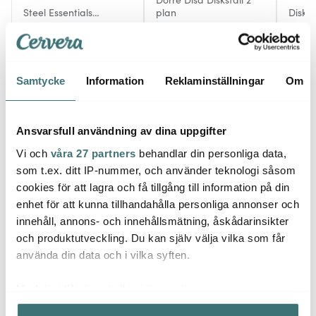
Steel Essentials
plan
Diskst
Potatissticka 15,5 cm
stål/svart
39 kr
629 kr
239 k
I lager
I lager
I la
Samtycke
Information
Reklaminställningar
Om
Ansvarsfull användning av dina uppgifter
Vi och
våra 27 partners
behandlar din personliga data,
Låt dig inspireras av våra kunder
som t.ex. ditt IP-nummer, och använder teknologi såsom
cookies för att lagra och få tillgång till information på din
enhet för att kunna tillhandahålla personliga annonser och
innehåll, annons- och innehållsmätning, åskådarinsikter
Relaterade sidor
och produktutveckling. Du kan själv välja vilka som får
använda din data och i vilka syften.
Kökshanddukar
Diskdukar
Zone Denmark
Med din tillåtelse skulle vi även vilja:
Samla in information om din geografiska plats som