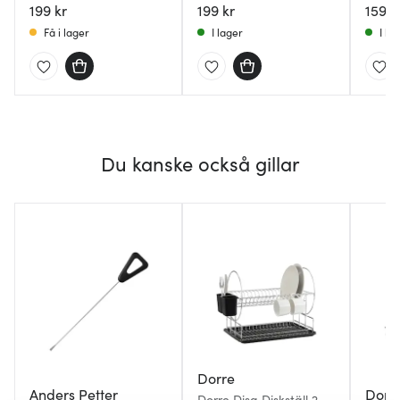
199 kr
199 kr
159 k
Få i lager
I lager
I la
Du kanske också gillar
Dorre
Anders Petter
Dorr
Dorre Disa Diskställ 2