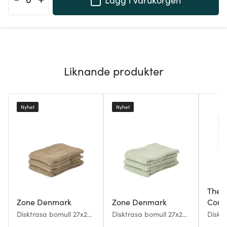
Liknande produkter
Nyhet
Nyhet
The 
Zone Denmark
Zone Denmark
Com
Disktrasa bomull 27x27
Disktrasa bomull 27x27
Diskt
cm 3-pack khaki
cm 3-pack mint
pack 