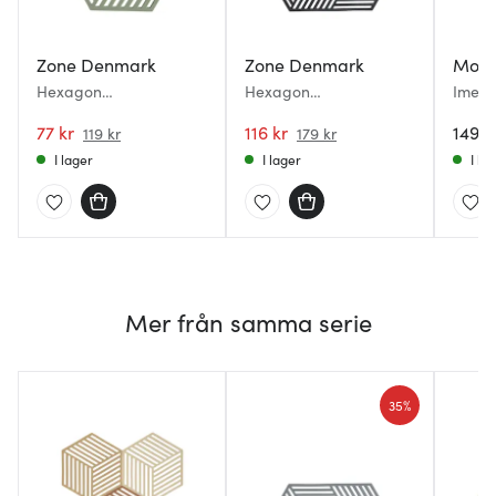
Zone Denmark
Zone Denmark
Mode
Hexagon
Hexagon
Ime G
Grytunderlägg 16 cm
Grytunderlägg 24 cm
Sexka
Rosemary
77 kr
Black
116 kr
149 k
119 kr
179 kr
I lager
I lager
I la
Mer från samma serie
35%