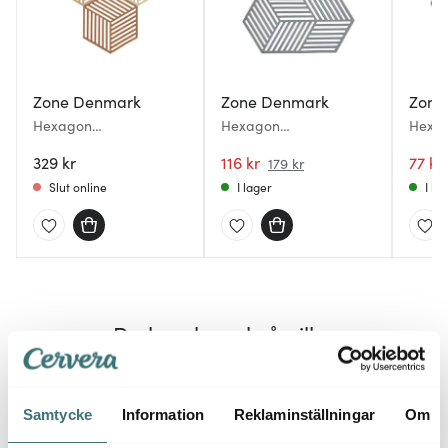
Zone Denmark
Zone Denmark
Zone
Hexagon
Hexagon
Hexa
Grytunderlägg 3-pack
Grytunderlägg 24 cm
Grytu
16 cm Khaki/Warm
329 kr
Cool Grey
116 kr
Rose
77 kr
179 kr
sand/Almond
Slut online
I lager
I la
Du kanske också gillar
Samtycke
Information
Reklaminställningar
Om