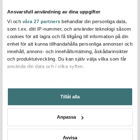
Ansvarsfull användning av dina uppgifter
Vi och
våra 27 partners
behandlar din personliga data,
som t.ex. ditt IP-nummer, och använder teknologi såsom
cookies för att lagra och få tillgång till information på din
Jonas
Jonas
Scan
enhet för att kunna tillhandahålla personliga annonser och
Jonas Måttsats i 4 delar
Potatisskalare Jonas 21
Scan
innehåll, annons- och innehållsmätning, åskådarinsikter
Rostfri
cm
Stekp
och produktutveckling. Du kan själv välja vilka som får
129 kr
49 kr
1539 
använda din data och i vilka syften.
I lager
I lager
I la
Med din tillåtelse skulle vi även vilja:
Samla in information om din geografiska plats som
Tillåt alla
kan ha en noggrannhet på upp till flera meter
Identifiera din enhet genom att aktivt skanna den för
specifika kännetecken (fingeravtryck)
Låt dig inspireras av våra kunder
Anpassa
Ta reda på mer om hur dina personliga uppgifter
behandlas och ställ in dina preferenser i
detaljsektionen
.
Du kan ändra eller dra tillbaka ditt samtycke när som
Avvisa