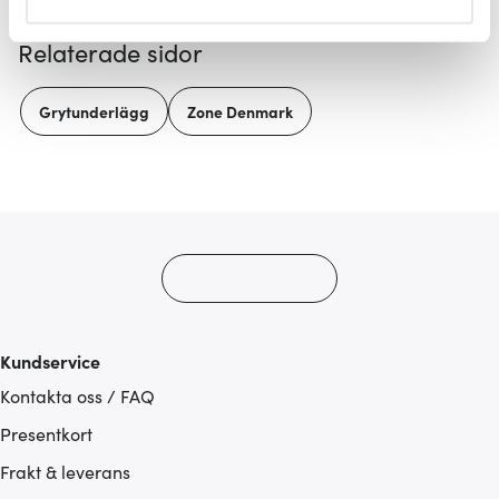
helst från cookie-förklaringen.
Relaterade sidor
Vi använder cookies för att innehållet och annonserna
ska anpassas efter det som vi tror att du tycker om. Det
Grytunderlägg
Zone Denmark
gör också att vi kan analysera vår trafik och göra
hemsidan ännu bättre. Du bestämmer själv vilka cookies
som du vill dela med dig av.
Kundservice
Kontakta oss / FAQ
Presentkort
Frakt & leverans