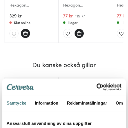
Hexagon
Hexagon
Hexa
Grytunderlägg 3-pack
Grytunderlägg 16 cm
Grytu
16 cm Khaki/Warm
329 kr
Fog blue
77 kr
Rose
77 kr
119 kr
sand/Almond
Slut online
I lager
I la
Du kanske också gillar
Endast hos oss
30%
Samtycke
Information
Reklaminställningar
Om
Ansvarsfull användning av dina uppgifter