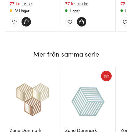
Rosemary
77 kr
Rosemary
77 kr
Fog b
77 kr
119 kr
119 kr
Få i lager
I lager
I la
Mer från samma serie
35%
Zone Denmark
Zone Denmark
Zone