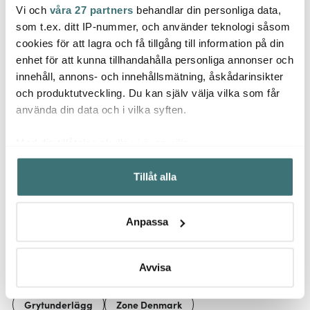
Vi och
våra 27 partners
behandlar din personliga data,
Scanpan
Anders Petter
Solst
som t.ex. ditt IP-nummer, och använder teknologi såsom
PRO S+ Stekpanna 28
Classic
cm Svart
Glasu
cookies för att lagra och få tillgång till information på din
Stekpanneskydd 3-
cm 4-
enhet för att kunna tillhandahålla personliga annonser och
pack grå
55 kr
2199 kr
99 kr
79 kr
innehåll, annons- och innehållsmätning, åskådarinsikter
I lager
I lager
Få i
och produktutveckling. Du kan själv välja vilka som får
använda din data och i vilka syften.
Med din tillåtelse skulle vi även vilja:
Samla in information om din geografiska plats som
Tillåt alla
kan ha en noggrannhet på upp till flera meter
Låt dig inspireras av våra kunder
Identifiera din enhet genom att aktivt skanna den för
specifika kännetecken (fingeravtryck)
Anpassa
Ta reda på mer om hur dina personliga uppgifter
behandlas och ställ in dina preferenser i
detaljsektionen
.
Relaterade sidor
Du kan ändra eller dra tillbaka ditt samtycke när som
Avvisa
helst från cookie-förklaringen.
Grytunderlägg
Zone Denmark