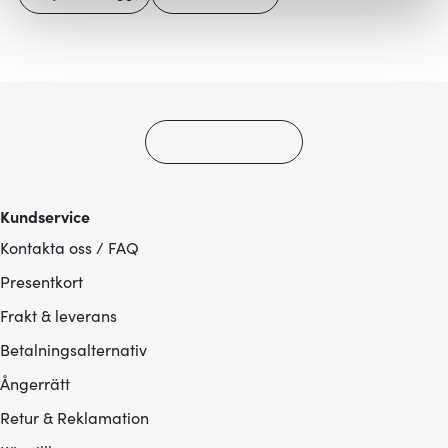
Vi använder cookies för att innehållet och annonserna
ska anpassas efter det som vi tror att du tycker om. Det
gör också att vi kan analysera vår trafik och göra
hemsidan ännu bättre. Du bestämmer själv vilka cookies
som du vill dela med dig av.
Kundservice
Kontakta oss / FAQ
Presentkort
Frakt & leverans
Betalningsalternativ
Ångerrätt
Retur & Reklamation