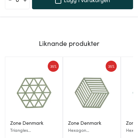
Liknande produkter
35%
35%
Zone Denmark
Zone Denmark
Zone
Triangles
Hexagon
Hexa
Grytunderlägg 16 cm
Grytunderlägg 16 cm
Grytu