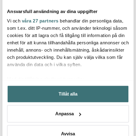
Ansvarsfull användning av dina uppgifter
Vi och
våra 27 partners
behandlar din personliga data,
som t.ex. ditt IP-nummer, och använder teknologi såsom
cookies för att lagra och få tillgång till information på din
Zwilling
Zwilling
Zwill
enhet för att kunna tillhandahålla personliga annonser och
Gourmet Tournierkniv 6
Pro Äppelurkärnare 23
Fresh
innehåll, annons- och innehållsmätning, åskådarinsikter
cm
cm
matlå
L plas
och produktutveckling. Du kan själv välja vilka som får
359 kr
249 kr
239 k
använda din data och i vilka syften.
Få i lager
Få i lager
Få i
Med din tillåtelse skulle vi även vilja:
Samla in information om din geografiska plats som
Tillåt alla
kan ha en noggrannhet på upp till flera meter
Identifiera din enhet genom att aktivt skanna den för
specifika kännetecken (fingeravtryck)
Låt dig inspireras av våra kunder
Anpassa
Ta reda på mer om hur dina personliga uppgifter
behandlas och ställ in dina preferenser i
detaljsektionen
.
Du kan ändra eller dra tillbaka ditt samtycke när som
Avvisa