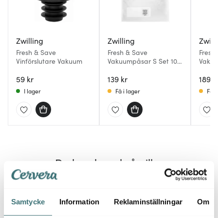
Zwilling
Zwilling
Zwill
Fresh & Save
Fresh & Save
Fresh
Vinförslutare Vakuum
Vakuumpåsar S Set 10-
Vakuu
pack
10-pa
59 kr
139 kr
189 k
I lager
Få i lager
Få i
Du kanske också gillar
Samtycke
Information
Reklaminställningar
Om