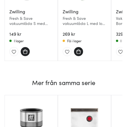
Zwilling
Zwilling
Zwill
Fresh & Save
Fresh & Save
Vaku
vakuumlåda S med
vakuumlåda L med lock
Borosi
lock 0,4 L plast
2 L glas
Rekta
149 kr
269 kr
329 k
I lager
Få i lager
I la
Mer från samma serie