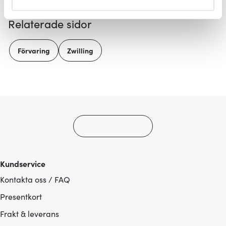
helst från cookie-förklaringen.
Relaterade sidor
Vi använder cookies för att innehållet och annonserna
ska anpassas efter det som vi tror att du tycker om. Det
Förvaring
Zwilling
gör också att vi kan analysera vår trafik och göra
hemsidan ännu bättre. Du bestämmer själv vilka cookies
som du vill dela med dig av.
Kundservice
Kontakta oss / FAQ
Presentkort
Frakt & leverans