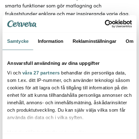
smarta funktioner som gör matlagning och
frukoststunder enklare och mer inspirerande varje dag.
Stilrena köksmaskiner och perfekta presenter
Produkterna i Elevation-serien är både praktiska och
Samtycke
Information
Reklaminställningar
Om
dekorativa och blir snygga detaljer på köksbänken. Den
tidlösa designen gör dem också till uppskattade
Ansvarsfull användning av dina uppgifter
presenter till någon som gillar kök, design och
funktionella produkter.
Vi och
våra 27 partners
behandlar din personliga data,
som t.ex. ditt IP-nummer, och använder teknologi såsom
Därför ska du välja Elevation från Sabor hos Cervera:
cookies för att lagra och få tillgång till information på din
enhet för att kunna tillhandahålla personliga annonser och
Vattenkokare, brödrostar och blenders i stilren
innehåll, annons- och innehållsmätning, åskådarinsikter
design
och produktutveckling. Du kan själv välja vilka som får
Elegant finish i borstat stål
använda din data och i vilka syften.
Praktiska funktioner för vardagen
Perfekt som present eller för att uppdatera köket
Med din tillåtelse skulle vi även vilja: