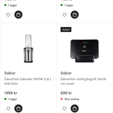
I lager
I lager
Nyhet
Sabor
Sabor
Elevation blender 900W 0,8 L
Elevation smörgåsgrill 24x19
stål/klar
cm svart
1999 kr
699 kr
I lager
Slut online