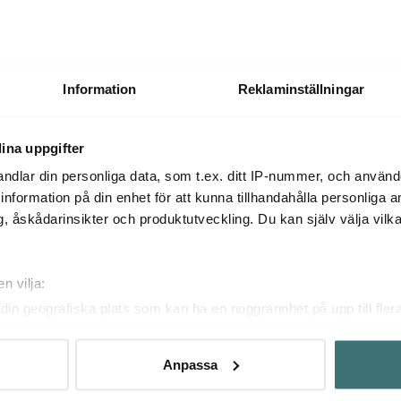
Information
Reklaminställningar
ina uppgifter
ndlar din personliga data, som t.ex. ditt IP-nummer, och använ
ill information på din enhet för att kunna tillhandahålla personliga
, åskådarinsikter och produktutveckling. Du kan själv välja vilk
n vilja:
rvice
Cervera
Klubb Cerve
din geografiska plats som kan ha en noggrannhet på upp till fler
om att aktivt skanna den för specifika kännetecken (fingeravtryc
ta oss / FAQ
Om Cervera
Bli medlem /
rsonliga uppgifter behandlas och ställ in dina preferenser i
deta
tkort
Endast hos oss
Digitalt med
Anpassa
ke när som helst från cookie-förklaringen.
& leverans
Pre Loved
Prismatch