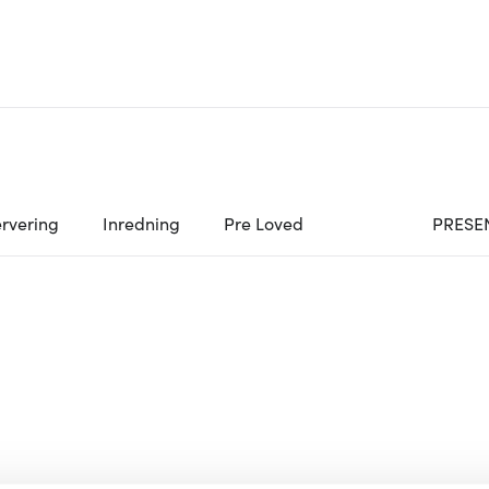
rvering
Inredning
Pre Loved
PRESE