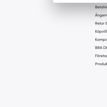
Vi använder cookies för att 
Betaln
att vi kan analysera vår tra
Ångerr
av.
Retur 
Köpvill
Kampan
BRA D
Företa
Produk