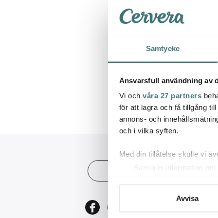
Samtycke
Ansvarsfull användning av d
Vi och
våra 27 partners
beha
för att lagra och få tillgång t
annons- och innehållsmätning
och i vilka syften.
Med din tillåtelse skulle vi äve
Kundse
Samla in information om 
Identifiera din enhet gen
Kontak
Ta reda på mer om hur dina pe
Presen
Avvisa
eller dra tillbaka ditt samtyc
Frakt 