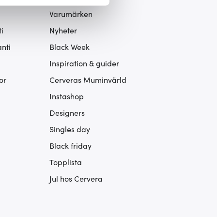
 du tycker om. Det gör också
Varumärken
ies som du vill dela med dig
i
Nyheter
nti
Black Week
Inspiration & guider
or
Cerveras Muminvärld
Instashop
Designers
Singles day
Black friday
Topplista
Jul hos Cervera