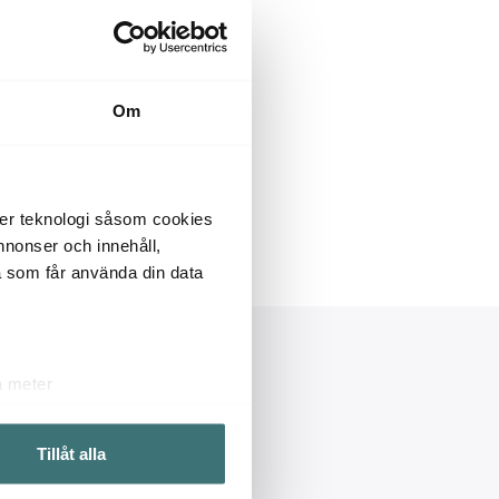
Om
der teknologi såsom cookies
 annonser och innehåll,
a som får använda din data
ra
Inspiration
a meter
k)
 Logga in
Kampanjer
ljsektionen
. Du kan ändra
lemskort
Presenter
Tillåt alla
Rum