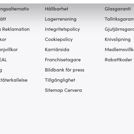
innehållet och annonserna ska anpassas efter det som vi tror att
ingsalternativ
Hållbarhet
Glasgaranti
fik och göra hemsidan ännu bättre. Du bestämmer själv vilka cook
ätt
Lagerrensning
Tallriksgarant
& Reklamation
Integritetspolicy
Gjutjärnsgara
kor
Cookiepolicy
Knivslipning
jvillkor
Karriärsida
Medlemsvillk
EAL
Franchisetagare
Rabattkoder
g
Bildbank för press
tåterkallelse
Tillgänglighet
Sitemap Cervera