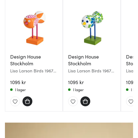
Design House
Design House
Desi
Stockholm
Stockholm
Stoc
Lisa Larson Birds 1967
Lisa Larson Birds 1967
Lisa L
No.8 figur 16 cm orange
No.7 figur 16 cm
No.2 
1095 kr
grön/blå
1095 kr
1095 
I lager
I lager
I la