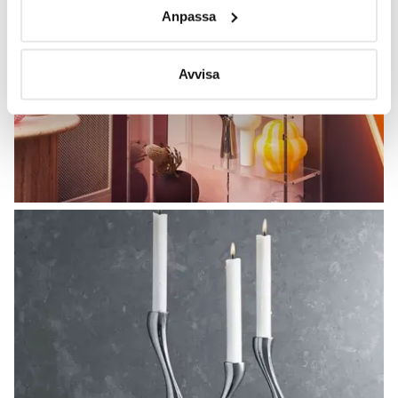
specifika kännetecken (fingeravtryck)
Anpassa
Ta reda på mer om hur dina personliga uppgifter
behandlas och ställ in dina preferenser i
detaljsektionen
.
Du kan ändra eller dra tillbaka ditt samtycke när som
Avvisa
helst från cookie-förklaringen.
Vi använder cookies för att innehållet och annonserna
ska anpassas efter det som vi tror att du tycker om. Det
gör också att vi kan analysera vår trafik och göra
hemsidan ännu bättre. Du bestämmer själv vilka cookies
som du vill dela med dig av.