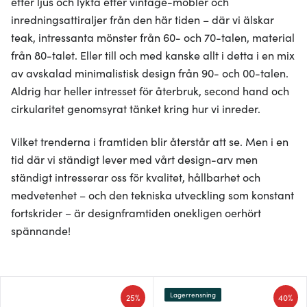
efter ljus och lykta efter vintage-möbler och
inredningsattiraljer från den här tiden – där vi älskar
teak, intressanta mönster från 60- och 70-talen, material
från 80-talet. Eller till och med kanske allt i detta i en mix
av avskalad minimalistisk design från 90- och 00-talen.
Aldrig har heller intresset för återbruk, second hand och
cirkularitet genomsyrat tänket kring hur vi inreder.
Vilket trenderna i framtiden blir återstår att se. Men i en
tid där vi ständigt lever med vårt design-arv men
ständigt intresserar oss för kvalitet, hållbarhet och
medvetenhet – och den tekniska utveckling som konstant
fortskrider – är designframtiden onekligen oerhört
spännande!
Lagerrensning
25%
40%