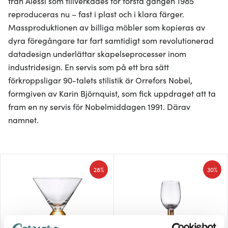
från Alessi som tillverkades för första gången 1985
reproduceras nu – fast i plast och i klara färger.
Massproduktionen av billiga möbler som kopieras av
dyra föregångare tar fart samtidigt som revolutionerad
datadesign underlättar skapelseprocesser inom
industridesign. En servis som på ett bra sätt
förkroppsligar 90-talets stilistik är Orrefors Nobel,
formgiven av Karin Björnquist, som fick uppdraget att ta
fram en ny servis för Nobelmiddagen 1991. Därav
namnet.
28%
30%