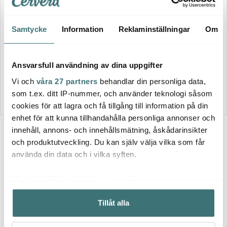
Orrefors
Samtycke
Information
Reklaminställningar
Om
Orrefors
Nobel
Martini/Champagneglas 21
Nobel Vinglas 20 cl
cl
Ansvarsfull användning av dina uppgifter
1295 kr
1050 kr
1800 kr
1500 kr
I lager
Få i lager
Vi och
våra 27 partners
behandlar din personliga data,
som t.ex. ditt IP-nummer, och använder teknologi såsom
cookies för att lagra och få tillgång till information på din
enhet för att kunna tillhandahålla personliga annonser och
innehåll, annons- och innehållsmätning, åskådarinsikter
och produktutveckling. Du kan själv välja vilka som får
använda din data och i vilka syften.
Med din tillåtelse skulle vi även vilja:
Samla in information om din geografiska plats som
Tillåt alla
kan ha en noggrannhet på upp till flera meter
Identifiera din enhet genom att aktivt skanna den för