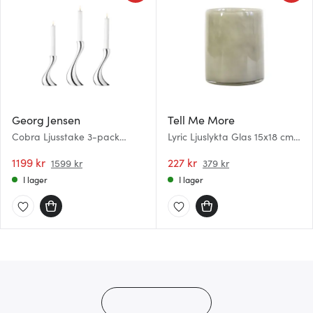
Georg Jensen
Tell Me More
Cobra Ljusstake 3-pack
Lyric Ljuslykta Glas 15x18 cm
Rostfri
Varm Grå
1199 kr
227 kr
1599 kr
379 kr
I lager
I lager