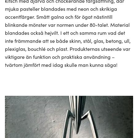
kitsch med djärva och chockerande färgsättning, där
mjuka pasteller blandades med neon och skrikiga
accentfärger. Smått galna och för ögat nästintill
blinkande mönster var normen under 80-talet. Material
blandades också hejvilt. I ett och samma rum vad det
inte främmande att se både skinn, stål, glas, betong, ull,
plexiglas, bouchlé och plast. Produkternas utseende var
viktigare än funktion och praktiska användning –
tvärtom jämfört med idag skulle man kunna säga!