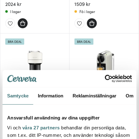
2024 kr
1509 kr
I lager
Få i lager
BRA DEAL
BRA DEAL
Samtycke
Information
Reklaminställningar
Om
Nespresso
Nespresso
Nespresso Vertuo Next
Nespresso Citiz D112
Kapselmaskin ENV120 Vit
Kaffemaskin Vit
Ansvarsfull användning av dina uppgifter
1908 kr
2024 kr
I lager
I lager
Vi och
våra 27 partners
behandlar din personliga data,
som t.ex. ditt IP-nummer, och använder teknologi såsom