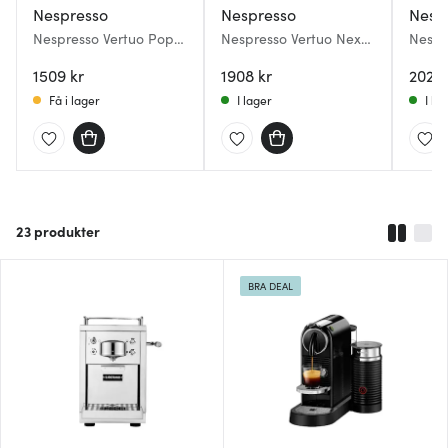
Nespresso
Nespresso
Nesp
Nespresso Vertuo Pop
Nespresso Vertuo Next
Nespre
Kapselmaskin Pacific
Kapselmaskin ENV120
Kaffe
Blue
1509 kr
Vit
1908 kr
2024 
Få i lager
I lager
I la
23
produkter
BRA DEAL