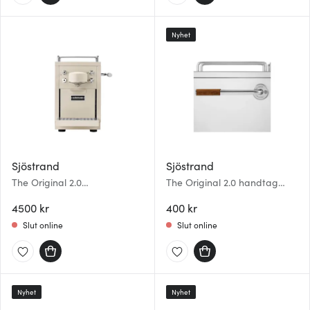
Nyhet
Sjöstrand
Sjöstrand
The Original 2.0
The Original 2.0 handtag
kaffekapselmaskin 1,2 L beige
valnöt
4500 kr
400 kr
Slut online
Slut online
Nyhet
Nyhet