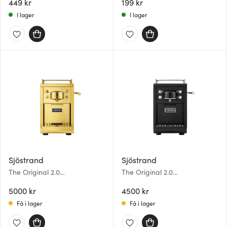
449 kr
199 kr
I lager
I lager
Sjöstrand
Sjöstrand
The Original 2.0
The Original 2.0
kaffekapselmaskin 1,2 L
kaffekapselmaskin 1,2 L svart
mässing
5000 kr
4500 kr
Få i lager
Få i lager