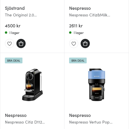
Sjöstrand
Nespresso
The Original 2.0
Nespresso Citiz&Milk
kaffekapselmaskin 1,2 L stål
Kaffemaskin EN267 Svart
4500 kr
2611 kr
I lager
I lager
BRA DEAL
BRA DEAL
Nespresso
Nespresso
Nespresso Citiz D112
Nespresso Vertuo Pop
Kaffemaskin Svart
Kapselmaskin Pacific Blue