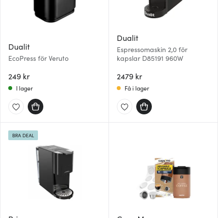
Dualit
Dualit
Espressomaskin 2,0 för
EcoPress för Veruto
kapslar D85191 960W
249 kr
2479 kr
I lager
Få i lager
BRA DEAL