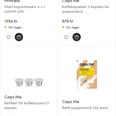
Princess
Caps Me
Multi kapselmaskin 4-i-1
Kaffekapselset 2 kapslar/48
rostfritt stål
papperslock
1594 kr
679 kr
Få i lager
Få i lager
Caps Me
Caps Me
Refillset för kaffekapslar/3
kapslar
Refill papperslock 102-pack