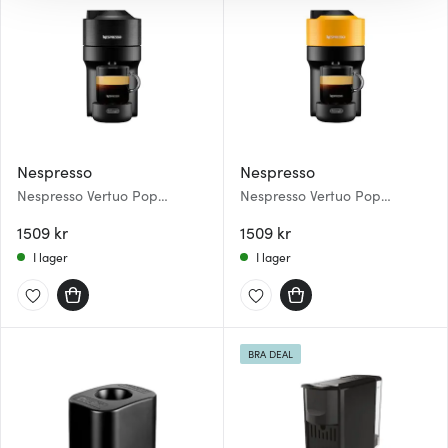
gör också att vi kan analysera vår trafik och göra
hemsidan ännu bättre. Du bestämmer själv vilka cookies
som du vill dela med dig av.
Nespresso
Nespresso
Nespresso Vertuo Pop
Nespresso Vertuo Pop
Kapselmaskin Liquorice Black
Kapselmaskin Mango Yellow
1509 kr
1509 kr
I lager
I lager
BRA DEAL