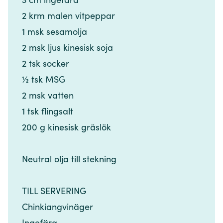
2 krm malen vitpeppar​​​​‌ ‍ ​‍​‍‌‍ ‌ ​‍‌‍‍‌‌‍‌ ‌‍‍‌‌‍ ‍​‍​‍​ ‍‍​‍​‍‌ ​ ‌‍​‌‌‍ ‍‌‍‍‌‌ ‌​‌ ‍‌​‍ ‍‌‍‍‌‌‍ ​‍​‍​‍ ​​‍​‍‌‍‍​‌ ​‍‌‍‌‌‌‍‌‍​‍​‍​ ‍‍​‍​‍‌‍‍​‌ ‌​‌ ‌​‌ ​​‌ ​ ​ ‍‍​‍ ​‍ ‌‍​ ‌‍ ‌‌ ​ ​‍ ‍‌‍​ ‌‍‌‌‌ ​‍‌ ‌‍‌‍‌‌‌ ​‍‌‍​‌​‍ ‍‌ ​ ‌‍‌‌​‍ ‌ ​​‌ ​‍‌‍ ‌‍‌​‌ ‌‌‌‍​ ‌ ‌​‌‍‍‌‌‍ ‌‍ ‍​‍ ‌‍‍‌‌‍ ‍‌ ‌​‌‍‌‌‌‍ ‍‌ ‌​​‍ ‌‍‌‌‌‍‌​‌‍‍‌‌ ‌​​‍ ‌‍ ‌‌‍ ‌‍‌​‌‍‌‌​ ‌‌ ​​‌ ​‍‌‍‌‌‌ ​ ‌‍‌‌‌‍ ‍‌ ‌​‌‍​‌‌ ‌​‌‍‍‌‌‍ ‌‍ ‍​ ‍ ‌‍‍‌‌‍‌​​ ‌​ ​​‌‍‌‌‌‍​‍‌‍​‌​ ‌‌​ ​​​ ​​​ ‌‌​‍ ‌‌‍​ ‌‍​‌​ ‌‍​ ​​​‍ ‌​ ‌​​ ​‌‌‍​‌‌‍​‍​‍ ‌​ ‍‌‌‍‌​‌‍​ ‌‍​‍​‍ ‌​ ​​​ ​ ‌‍‌​​ ‍​‌‍‌‌​ ‌​​ ‍‌​ ‌‍​ ‍‌‌‍​‌​ ‍‌​ ‌​​ ‍ ‌ ‌​‌ ‍‌‌ ​​‌‍‌‌​ ‌‌ ​​‌‍​‌‌‍‌ ‌‍‌‌​ ‍ ‌ ​​‌‍​‌‌ ‌​‌‍‍​​ ‌‌‍​‍‌‍ ​‌‍ ‌‍​ ‌‍‍ ‌ ​ ​‍‌‌​ ‌‌‌​​‍‌‌ ‌‍‍ ‌‍‌‌‌ ‍‌​‍‌‌​ ​ ‌​‌​​‍‌‌​ ​ ‌​‌​​‍‌‌​ ​‍​ ​‍​ ‌​‌‍‌‌​ ​‍‌‍‌‍​ ​ ‌‍​‍‌‍‌‍​ ‍​‌‍​ ‌‍‌‌​ ‍​​ ‌‍​‍‌‌​ ​‍​ ​‍​‍‌‌​ ‌‌‌​‌​​‍ ‍‌‍​ ‌‍ ‌‍ ​‌ ‌‌‌‍ ‌‌‍ ‍‌ ​ ​‍‌‌​ ‌‌‌​​‍‌‌ ‌‍‍ ‌‍‌‌‌ ‍‌​‍‌‌​ ​ ‌​‌​​‍‌‌​ ​ ‌​‌​​‍‌‌​ ​‍​ ​‍​ ‍​​ ‌ ​ ‍​​ ​‍‌‍​‍‌‍​ ​ ​​‌‍​‍‌‍​ ​ ‍‌​ ​‍​ ​‌​‍‌‌​ ​‍​ ​‍​‍‌‌​ ‌‌‌​‌​​‍ ‍‌‍‍‌‌ ‌​‌‍‌‌‌‍ ‌‌ ​ ​‍‌‌​ ‌‌‌​​‍​ ‍‌​‍‌‌​ ‌‌‌​‌​​ ‌‍​‍‌‍​‌‌ ​ ‌‍‌‌‌‌‌‌‌ ​‍‌‍ ​​ ‌‌‍‍​‌ ‌​‌ ‌​‌ ​​‌ ​ ​‍‌‌​ ​ ‌​​‌​‍‌‌​ ​‍‌​‌‍​‍‌‌​ ​‍‌​‌‍‌‍​ ‌‍ ‌‌ ​ ​‍ ‍‌‍​ ‌‍‌‌‌ ​‍‌ ‌‍‌‍‌‌‌ ​‍‌‍​‌​‍ ‍‌ ​ ‌‍‌‌​‍‌‍‌‍‍‌‌‍‌​​ ‌​ ​​‌‍‌‌‌‍​‍‌‍​‌​ ‌‌​ ​​​ ​​​ ‌‌​‍ ‌‌‍​ ‌‍​‌​ ‌‍​ ​​​‍ ‌​ ‌​​ ​‌‌‍​‌‌‍​‍​‍ ‌​ ‍‌‌‍‌​‌‍​ ‌‍​‍​‍ ‌​ ​​​ ​ ‌‍‌​​ ‍​‌‍‌‌​ ‌​​ ‍‌​ ‌‍​ ‍‌‌‍​‌​ ‍‌​ ‌​​‍‌‍‌ ‌​‌ ‍‌‌ ​​‌‍‌‌​ ‌‌ ​​‌‍​‌‌‍‌ ‌‍‌‌​‍‌‍‌ ​​‌‍​‌‌ ‌​‌‍‍​​ ‌‌‍​‍‌‍ ​‌‍ ‌‍​ ‌‍‍ ‌ ​ ​‍‌‌​ ‌‌‌​​‍‌‌ ‌‍‍ ‌‍‌‌‌ ‍‌​‍‌‌​ ​ ‌​‌​​‍‌‌​ ​ ‌​‌​​‍‌‌​ ​‍​ ​‍​ ‌​‌‍‌‌​ ​‍‌‍‌‍​ ​ ‌‍​‍‌‍‌‍​ ‍​‌‍​ ‌‍‌‌​ ‍​​ ‌‍​‍‌‌​ ​‍​ ​‍​‍‌‌​ ‌‌‌​‌​​‍ ‍‌‍​ ‌‍ ‌‍ ​‌ ‌‌‌‍ ‌‌‍ ‍‌ ​ ​‍‌‌​ ‌‌‌​​‍‌‌ ‌‍‍ ‌‍‌‌‌ ‍‌​‍‌‌​ ​ ‌​‌​​‍‌‌​ ​ ‌​‌​​‍‌‌​ ​‍​ ​‍​ ‍​​ ‌ ​ ‍​​ ​‍‌‍​‍‌‍​ ​ ​​‌‍​‍‌‍​ ​ ‍‌​ ​‍​ ​‌​‍‌‌​ ​‍​ ​‍​‍‌‌​ ‌‌‌​‌​​‍ ‍‌‍‍‌‌ ‌​‌‍‌‌‌‍ ‌‌ ​ ​‍‌‌​ ‌‌‌​​‍​ ‍‌​‍‌‌​ ‌‌‌​‌​​‍‌‍‌ ‌ ‌‍ ‌ ​‍‌‍‍ ‌ ​ ‌ ​​‌‍​‌‌‍​ ‌‍‌‌​ ‌‌ ​​‌ ​‍‌‍ ‌‍‌​‌ ‌‌‌‍​ ‌ ‌​‌‍‍‌‌‍ ‌‍ ‍​‍‌‍‌ ​​‌‍‌‌‌ ​‍‌ ​ ‌ ​​‌‍‌‌‌‍​ ‌ ‌​‌‍‍‌‌ ‌‍‌‍‌‌​ ‌‌ ​​‌ ‌‌‌‍​‍‌‍ ​‌‍‍‌‌ ​ ‌‍‍​‌‍‌‌‌‍‌​​‍​‍‌ ‌
1 msk sesamolja​​​​‌ ‍ ​‍​‍‌‍ ‌ ​‍‌‍‍‌‌‍‌ ‌‍‍‌‌‍ ‍​‍​‍​ ‍‍​‍​‍‌ ​ ‌‍​‌‌‍ ‍‌‍‍‌‌ ‌​‌ ‍‌​‍ ‍‌‍‍‌‌‍ ​‍​‍​‍ ​​‍​‍‌‍‍​‌ ​‍‌‍‌‌‌‍‌‍​‍​‍​ ‍‍​‍​‍‌‍‍​‌ ‌​‌ ‌​‌ ​​‌ ​ ​ ‍‍​‍ ​‍ ‌‍​ ‌‍ ‌‌ ​ ​‍ ‍‌‍​ ‌‍‌‌‌ ​‍‌ ‌‍‌‍‌‌‌ ​‍‌‍​‌​‍ ‍‌ ​ ‌‍‌‌​‍ ‌ ​​‌ ​‍‌‍ ‌‍‌​‌ ‌‌‌‍​ ‌ ‌​‌‍‍‌‌‍ ‌‍ ‍​‍ ‌‍‍‌‌‍ ‍‌ ‌​‌‍‌‌‌‍ ‍‌ ‌​​‍ ‌‍‌‌‌‍‌​‌‍‍‌‌ ‌​​‍ ‌‍ ‌‌‍ ‌‍‌​‌‍‌‌​ ‌‌ ​​‌ ​‍‌‍‌‌‌ ​ ‌‍‌‌‌‍ ‍‌ ‌​‌‍​‌‌ ‌​‌‍‍‌‌‍ ‌‍ ‍​ ‍ ‌‍‍‌‌‍‌​​ ‌​ ​​‌‍‌‌‌‍​‍‌‍​‌​ ‌‌​ ​​​ ​​​ ‌‌​‍ ‌‌‍​ ‌‍​‌​ ‌‍​ ​​​‍ ‌​ ‌​​ ​‌‌‍​‌‌‍​‍​‍ ‌​ ‍‌‌‍‌​‌‍​ ‌‍​‍​‍ ‌​ ​​​ ​ ‌‍‌​​ ‍​‌‍‌‌​ ‌​​ ‍‌​ ‌‍​ ‍‌‌‍​‌​ ‍‌​ ‌​​ ‍ ‌ ‌​‌ ‍‌‌ ​​‌‍‌‌​ ‌‌ ​​‌‍​‌‌‍‌ ‌‍‌‌​ ‍ ‌ ​​‌‍​‌‌ ‌​‌‍‍​​ ‌‌‍​‍‌‍ ​‌‍ ‌‍​ ‌‍‍ ‌ ​ ​‍‌‌​ ‌‌‌​​‍‌‌ ‌‍‍ ‌‍‌‌‌ ‍‌​‍‌‌​ ​ ‌​‌​​‍‌‌​ ​ ‌​‌​​‍‌‌​ ​‍​ ​‍​ ‌​‌‍‌‌​ ​‍‌‍‌‍​ ​ ‌‍​‍‌‍‌‍​ ‍​‌‍​ ‌‍‌‌​ ‍​​ ‌‍​‍‌‌​ ​‍​ ​‍​‍‌‌​ ‌‌‌​‌​​‍ ‍‌‍​ ‌‍ ‌‍ ​‌ ‌‌‌‍ ‌‌‍ ‍‌ ​ ​‍‌‌​ ‌‌‌​​‍‌‌ ‌‍‍ ‌‍‌‌‌ ‍‌​‍‌‌​ ​ ‌​‌​​‍‌‌​ ​ ‌​‌​​‍‌‌​ ​‍​ ​‍​ ‍​​ ‌ ​ ‍​​ ​‍‌‍​‍‌‍​ ​ ​​‌‍​‍‌‍​ ​ ‍‌​ ​‍​ ​‌​‍‌‌​ ​‍​ ​‍​‍‌‌​ ‌‌‌​‌​​‍ ‍‌‍‍‌‌ ‌​‌‍‌‌‌‍ ‌‌ ​ ​‍‌‌​ ‌‌‌​​‍​ ​‌​ ​​​‍‌‌​ ‌‌‌​‌​​ ‌‍​‍‌‍​‌‌ ​ ‌‍‌‌‌‌‌‌‌ ​‍‌‍ ​​ ‌‌‍‍​‌ ‌​‌ ‌​‌ ​​‌ ​ ​‍‌‌​ ​ ‌​​‌​‍‌‌​ ​‍‌​‌‍​‍‌‌​ ​‍‌​‌‍‌‍​ ‌‍ ‌‌ ​ ​‍ ‍‌‍​ ‌‍‌‌‌ ​‍‌ ‌‍‌‍‌‌‌ ​‍‌‍​‌​‍ ‍‌ ​ ‌‍‌‌​‍‌‍‌‍‍‌‌‍‌​​ ‌​ ​​‌‍‌‌‌‍​‍‌‍​‌​ ‌‌​ ​​​ ​​​ ‌‌​‍ ‌‌‍​ ‌‍​‌​ ‌‍​ ​​​‍ ‌​ ‌​​ ​‌‌‍​‌‌‍​‍​‍ ‌​ ‍‌‌‍‌​‌‍​ ‌‍​‍​‍ ‌​ ​​​ ​ ‌‍‌​​ ‍​‌‍‌‌​ ‌​​ ‍‌​ ‌‍​ ‍‌‌‍​‌​ ‍‌​ ‌​​‍‌‍‌ ‌​‌ ‍‌‌ ​​‌‍‌‌​ ‌‌ ​​‌‍​‌‌‍‌ ‌‍‌‌​‍‌‍‌ ​​‌‍​‌‌ ‌​‌‍‍​​ ‌‌‍​‍‌‍ ​‌‍ ‌‍​ ‌‍‍ ‌ ​ ​‍‌‌​ ‌‌‌​​‍‌‌ ‌‍‍ ‌‍‌‌‌ ‍‌​‍‌‌​ ​ ‌​‌​​‍‌‌​ ​ ‌​‌​​‍‌‌​ ​‍​ ​‍​ ‌​‌‍‌‌​ ​‍‌‍‌‍​ ​ ‌‍​‍‌‍‌‍​ ‍​‌‍​ ‌‍‌‌​ ‍​​ ‌‍​‍‌‌​ ​‍​ ​‍​‍‌‌​ ‌‌‌​‌​​‍ ‍‌‍​ ‌‍ ‌‍ ​‌ ‌‌‌‍ ‌‌‍ ‍‌ ​ ​‍‌‌​ ‌‌‌​​‍‌‌ ‌‍‍ ‌‍‌‌‌ ‍‌​‍‌‌​ ​ ‌​‌​​‍‌‌​ ​ ‌​‌​​‍‌‌​ ​‍​ ​‍​ ‍​​ ‌ ​ ‍​​ ​‍‌‍​‍‌‍​ ​ ​​‌‍​‍‌‍​ ​ ‍‌​ ​‍​ ​‌​‍‌‌​ ​‍​ ​‍​‍‌‌​ ‌‌‌​‌​​‍ ‍‌‍‍‌‌ ‌​‌‍‌‌‌‍ ‌‌ ​ ​‍‌‌​ ‌‌‌​​‍​ ​‌​ ​​​‍‌‌​ ‌‌‌​‌​​‍‌‍‌ ‌ ‌‍ ‌ ​‍‌‍‍ ‌ ​ ‌ ​​‌‍​‌‌‍​ ‌‍‌‌​ ‌‌ ​​‌ ​‍‌‍ ‌‍‌​‌ ‌‌‌‍​ ‌ ‌​‌‍‍‌‌‍ ‌‍ ‍​‍‌‍‌ ​​‌‍‌‌‌ ​‍‌ ​ ‌ ​​‌‍‌‌‌‍​ ‌ ‌​‌‍‍‌‌ ‌‍‌‍‌‌​ ‌‌ ​​‌ ‌‌‌‍​‍‌‍ ​‌‍‍‌‌ ​ ‌‍‍​‌‍‌‌‌‍‌​​‍​‍‌ ‌
2 msk ljus kinesisk soja​​​​‌ ‍ ​‍​‍‌‍ ‌ ​‍‌‍‍‌‌‍‌ ‌‍‍‌‌‍ ‍​‍​‍​ ‍‍​‍​‍‌ ​ ‌‍​‌‌‍ ‍‌‍‍‌‌ ‌​‌ ‍‌​‍ ‍‌‍‍‌‌‍ ​‍​‍​‍ ​​‍​‍‌‍‍​‌ ​‍‌‍‌‌‌‍‌‍​‍​‍​ ‍‍​‍​‍‌‍‍​‌ ‌​‌ ‌​‌ ​​‌ ​ ​ ‍‍​‍ ​‍ ‌‍​ ‌‍ ‌‌ ​ ​‍ ‍‌‍​ ‌‍‌‌‌ ​‍‌ ‌‍‌‍‌‌‌ ​‍‌‍​‌​‍ ‍‌ ​ ‌‍‌‌​‍ ‌ ​​‌ ​‍‌‍ ‌‍‌​‌ ‌‌‌‍​ ‌ ‌​‌‍‍‌‌‍ ‌‍ ‍​‍ ‌‍‍‌‌‍ ‍‌ ‌​‌‍‌‌‌‍ ‍‌ ‌​​‍ ‌‍‌‌‌‍‌​‌‍‍‌‌ ‌​​‍ ‌‍ ‌‌‍ ‌‍‌​‌‍‌‌​ ‌‌ ​​‌ ​‍‌‍‌‌‌ ​ ‌‍‌‌‌‍ ‍‌ ‌​‌‍​‌‌ ‌​‌‍‍‌‌‍ ‌‍ ‍​ ‍ ‌‍‍‌‌‍‌​​ ‌​ ​​‌‍‌‌‌‍​‍‌‍​‌​ ‌‌​ ​​​ ​​​ ‌‌​‍ ‌‌‍​ ‌‍​‌​ ‌‍​ ​​​‍ ‌​ ‌​​ ​‌‌‍​‌‌‍​‍​‍ ‌​ ‍‌‌‍‌​‌‍​ ‌‍​‍​‍ ‌​ ​​​ ​ ‌‍‌​​ ‍​‌‍‌‌​ ‌​​ ‍‌​ ‌‍​ ‍‌‌‍​‌​ ‍‌​ ‌​​ ‍ ‌ ‌​‌ ‍‌‌ ​​‌‍‌‌​ ‌‌ ​​‌‍​‌‌‍‌ ‌‍‌‌​ ‍ ‌ ​​‌‍​‌‌ ‌​‌‍‍​​ ‌‌‍​‍‌‍ ​‌‍ ‌‍​ ‌‍‍ ‌ ​ ​‍‌‌​ ‌‌‌​​‍‌‌ ‌‍‍ ‌‍‌‌‌ ‍‌​‍‌‌​ ​ ‌​‌​​‍‌‌​ ​ ‌​‌​​‍‌‌​ ​‍​ ​‍​ ‌​‌‍‌‌​ ​‍‌‍‌‍​ ​ ‌‍​‍‌‍‌‍​ ‍​‌‍​ ‌‍‌‌​ ‍​​ ‌‍​‍‌‌​ ​‍​ ​‍​‍‌‌​ ‌‌‌​‌​​‍ ‍‌‍​ ‌‍ ‌‍ ​‌ ‌‌‌‍ ‌‌‍ ‍‌ ​ ​‍‌‌​ ‌‌‌​​‍‌‌ ‌‍‍ ‌‍‌‌‌ ‍‌​‍‌‌​ ​ ‌​‌​​‍‌‌​ ​ ‌​‌​​‍‌‌​ ​‍​ ​‍​ ‍​​ ‌ ​ ‍​​ ​‍‌‍​‍‌‍​ ​ ​​‌‍​‍‌‍​ ​ ‍‌​ ​‍​ ​‌​‍‌‌​ ​‍​ ​‍​‍‌‌​ ‌‌‌​‌​​‍ ‍‌‍‍‌‌ ‌​‌‍‌‌‌‍ ‌‌ ​ ​‍‌‌​ ‌‌‌​​‍​ ​‌​ ​‌​‍‌‌​ ‌‌‌​‌​​ ‌‍​‍‌‍​‌‌ ​ ‌‍‌‌‌‌‌‌‌ ​‍‌‍ ​​ ‌‌‍‍​‌ ‌​‌ ‌​‌ ​​‌ ​ ​‍‌‌​ ​ ‌​​‌​‍‌‌​ ​‍‌​‌‍​‍‌‌​ ​‍‌​‌‍‌‍​ ‌‍ ‌‌ ​ ​‍ ‍‌‍​ ‌‍‌‌‌ ​‍‌ ‌‍‌‍‌‌‌ ​‍‌‍​‌​‍ ‍‌ ​ ‌‍‌‌​‍‌‍‌‍‍‌‌‍‌​​ ‌​ ​​‌‍‌‌‌‍​‍‌‍​‌​ ‌‌​ ​​​ ​​​ ‌‌​‍ ‌‌‍​ ‌‍​‌​ ‌‍​ ​​​‍ ‌​ ‌​​ ​‌‌‍​‌‌‍​‍​‍ ‌​ ‍‌‌‍‌​‌‍​ ‌‍​‍​‍ ‌​ ​​​ ​ ‌‍‌​​ ‍​‌‍‌‌​ ‌​​ ‍‌​ ‌‍​ ‍‌‌‍​‌​ ‍‌​ ‌​​‍‌‍‌ ‌​‌ ‍‌‌ ​​‌‍‌‌​ ‌‌ ​​‌‍​‌‌‍‌ ‌‍‌‌​‍‌‍‌ ​​‌‍​‌‌ ‌​‌‍‍​​ ‌‌‍​‍‌‍ ​‌‍ ‌‍​ ‌‍‍ ‌ ​ ​‍‌‌​ ‌‌‌​​‍‌‌ ‌‍‍ ‌‍‌‌‌ ‍‌​‍‌‌​ ​ ‌​‌​​‍‌‌​ ​ ‌​‌​​‍‌‌​ ​‍​ ​‍​ ‌​‌‍‌‌​ ​‍‌‍‌‍​ ​ ‌‍​‍‌‍‌‍​ ‍​‌‍​ ‌‍‌‌​ ‍​​ ‌‍​‍‌‌​ ​‍​ ​‍​‍‌‌​ ‌‌‌​‌​​‍ ‍‌‍​ ‌‍ ‌‍ ​‌ ‌‌‌‍ ‌‌‍ ‍‌ ​ ​‍‌‌​ ‌‌‌​​‍‌‌ ‌‍‍ ‌‍‌‌‌ ‍‌​‍‌‌​ ​ ‌​‌​​‍‌‌​ ​ ‌​‌​​‍‌‌​ ​‍​ ​‍​ ‍​​ ‌ ​ ‍​​ ​‍‌‍​‍‌‍​ ​ ​​‌‍​‍‌‍​ ​ ‍‌​ ​‍​ ​‌​‍‌‌​ ​‍​ ​‍​‍‌‌​ ‌‌‌​‌​​‍ ‍‌‍‍‌‌ ‌​‌‍‌‌‌‍ ‌‌ ​ ​‍‌‌​ ‌‌‌​​‍​ ​‌​ ​‌​‍‌‌​ ‌‌‌​‌​​‍‌‍‌ ‌ ‌‍ ‌ ​‍‌‍‍ ‌ ​ ‌ ​​‌‍​‌‌‍​ ‌‍‌‌​ ‌‌ ​​‌ ​‍‌‍ ‌‍‌​‌ ‌‌‌‍​ ‌ ‌​‌‍‍‌‌‍ ‌‍ ‍​‍‌‍‌ ​​‌‍‌‌‌ ​‍‌ ​ ‌ ​​‌‍‌‌‌‍​ ‌ ‌​‌‍‍‌‌ ‌‍‌‍‌‌​ ‌‌ ​​‌ ‌‌‌‍​‍‌‍ ​‌‍‍‌‌ ​ ‌‍‍​‌‍‌‌‌‍‌​​‍​‍‌ ‌
2 tsk socker​​​​‌ ‍ ​‍​‍‌‍ ‌ ​‍‌‍‍‌‌‍‌ ‌‍‍‌‌‍ ‍​‍​‍​ ‍‍​‍​‍‌ ​ ‌‍​‌‌‍ ‍‌‍‍‌‌ ‌​‌ ‍‌​‍ ‍‌‍‍‌‌‍ ​‍​‍​‍ ​​‍​‍‌‍‍​‌ ​‍‌‍‌‌‌‍‌‍​‍​‍​ ‍‍​‍​‍‌‍‍​‌ ‌​‌ ‌​‌ ​​‌ ​ ​ ‍‍​‍ ​‍ ‌‍​ ‌‍ ‌‌ ​ ​‍ ‍‌‍​ ‌‍‌‌‌ ​‍‌ ‌‍‌‍‌‌‌ ​‍‌‍​‌​‍ ‍‌ ​ ‌‍‌‌​‍ ‌ ​​‌ ​‍‌‍ ‌‍‌​‌ ‌‌‌‍​ ‌ ‌​‌‍‍‌‌‍ ‌‍ ‍​‍ ‌‍‍‌‌‍ ‍‌ ‌​‌‍‌‌‌‍ ‍‌ ‌​​‍ ‌‍‌‌‌‍‌​‌‍‍‌‌ ‌​​‍ ‌‍ ‌‌‍ ‌‍‌​‌‍‌‌​ ‌‌ ​​‌ ​‍‌‍‌‌‌ ​ ‌‍‌‌‌‍ ‍‌ ‌​‌‍​‌‌ ‌​‌‍‍‌‌‍ ‌‍ ‍​ ‍ ‌‍‍‌‌‍‌​​ ‌​ ​​‌‍‌‌‌‍​‍‌‍​‌​ ‌‌​ ​​​ ​​​ ‌‌​‍ ‌‌‍​ ‌‍​‌​ ‌‍​ ​​​‍ ‌​ ‌​​ ​‌‌‍​‌‌‍​‍​‍ ‌​ ‍‌‌‍‌​‌‍​ ‌‍​‍​‍ ‌​ ​​​ ​ ‌‍‌​​ ‍​‌‍‌‌​ ‌​​ ‍‌​ ‌‍​ ‍‌‌‍​‌​ ‍‌​ ‌​​ ‍ ‌ ‌​‌ ‍‌‌ ​​‌‍‌‌​ ‌‌ ​​‌‍​‌‌‍‌ ‌‍‌‌​ ‍ ‌ ​​‌‍​‌‌ ‌​‌‍‍​​ ‌‌‍​‍‌‍ ​‌‍ ‌‍​ ‌‍‍ ‌ ​ ​‍‌‌​ ‌‌‌​​‍‌‌ ‌‍‍ ‌‍‌‌‌ ‍‌​‍‌‌​ ​ ‌​‌​​‍‌‌​ ​ ‌​‌​​‍‌‌​ ​‍​ ​‍​ ‌​‌‍‌‌​ ​‍‌‍‌‍​ ​ ‌‍​‍‌‍‌‍​ ‍​‌‍​ ‌‍‌‌​ ‍​​ ‌‍​‍‌‌​ ​‍​ ​‍​‍‌‌​ ‌‌‌​‌​​‍ ‍‌‍​ ‌‍ ‌‍ ​‌ ‌‌‌‍ ‌‌‍ ‍‌ ​ ​‍‌‌​ ‌‌‌​​‍‌‌ ‌‍‍ ‌‍‌‌‌ ‍‌​‍‌‌​ ​ ‌​‌​​‍‌‌​ ​ ‌​‌​​‍‌‌​ ​‍​ ​‍​ ‍​​ ‌ ​ ‍​​ ​‍‌‍​‍‌‍​ ​ ​​‌‍​‍‌‍​ ​ ‍‌​ ​‍​ ​‌​‍‌‌​ ​‍​ ​‍​‍‌‌​ ‌‌‌​‌​​‍ ‍‌‍‍‌‌ ‌​‌‍‌‌‌‍ ‌‌ ​ ​‍‌‌​ ‌‌‌​​‍​ ​‌​ ​‍​‍‌‌​ ‌‌‌​‌​​ ‌‍​‍‌‍​‌‌ ​ ‌‍‌‌‌‌‌‌‌ ​‍‌‍ ​​ ‌‌‍‍​‌ ‌​‌ ‌​‌ ​​‌ ​ ​‍‌‌​ ​ ‌​​‌​‍‌‌​ ​‍‌​‌‍​‍‌‌​ ​‍‌​‌‍‌‍​ ‌‍ ‌‌ ​ ​‍ ‍‌‍​ ‌‍‌‌‌ ​‍‌ ‌‍‌‍‌‌‌ ​‍‌‍​‌​‍ ‍‌ ​ ‌‍‌‌​‍‌‍‌‍‍‌‌‍‌​​ ‌​ ​​‌‍‌‌‌‍​‍‌‍​‌​ ‌‌​ ​​​ ​​​ ‌‌​‍ ‌‌‍​ ‌‍​‌​ ‌‍​ ​​​‍ ‌​ ‌​​ ​‌‌‍​‌‌‍​‍​‍ ‌​ ‍‌‌‍‌​‌‍​ ‌‍​‍​‍ ‌​ ​​​ ​ ‌‍‌​​ ‍​‌‍‌‌​ ‌​​ ‍‌​ ‌‍​ ‍‌‌‍​‌​ ‍‌​ ‌​​‍‌‍‌ ‌​‌ ‍‌‌ ​​‌‍‌‌​ ‌‌ ​​‌‍​‌‌‍‌ ‌‍‌‌​‍‌‍‌ ​​‌‍​‌‌ ‌​‌‍‍​​ ‌‌‍​‍‌‍ ​‌‍ ‌‍​ ‌‍‍ ‌ ​ ​‍‌‌​ ‌‌‌​​‍‌‌ ‌‍‍ ‌‍‌‌‌ ‍‌​‍‌‌​ ​ ‌​‌​​‍‌‌​ ​ ‌​‌​​‍‌‌​ ​‍​ ​‍​ ‌​‌‍‌‌​ ​‍‌‍‌‍​ ​ ‌‍​‍‌‍‌‍​ ‍​‌‍​ ‌‍‌‌​ ‍​​ ‌‍​‍‌‌​ ​‍​ ​‍​‍‌‌​ ‌‌‌​‌​​‍ ‍‌‍​ ‌‍ ‌‍ ​‌ ‌‌‌‍ ‌‌‍ ‍‌ ​ ​‍‌‌​ ‌‌‌​​‍‌‌ ‌‍‍ ‌‍‌‌‌ ‍‌​‍‌‌​ ​ ‌​‌​​‍‌‌​ ​ ‌​‌​​‍‌‌​ ​‍​ ​‍​ ‍​​ ‌ ​ ‍​​ ​‍‌‍​‍‌‍​ ​ ​​‌‍​‍‌‍​ ​ ‍‌​ ​‍​ ​‌​‍‌‌​ ​‍​ ​‍​‍‌‌​ ‌‌‌​‌​​‍ ‍‌‍‍‌‌ ‌​‌‍‌‌‌‍ ‌‌ ​ ​‍‌‌​ ‌‌‌​​‍​ ​‌​ ​‍​‍‌‌​ ‌‌‌​‌​​‍‌‍‌ ‌ ‌‍ ‌ ​‍‌‍‍ ‌ ​ ‌ ​​‌‍​‌‌‍​ ‌‍‌‌​ ‌‌ ​​‌ ​‍‌‍ ‌‍‌​‌ ‌‌‌‍​ ‌ ‌​‌‍‍‌‌‍ ‌‍ ‍​‍‌‍‌ ​​‌‍‌‌‌ ​‍‌ ​ ‌ ​​‌‍‌‌‌‍​ ‌ ‌​‌‍‍‌‌ ‌‍‌‍‌‌​ ‌‌ ​​‌ ‌‌‌‍​‍‌‍ ​‌‍‍‌‌ ​ ‌‍‍​‌‍‌‌‌‍‌​​‍​‍‌ ‌
½ tsk MSG​​​​‌ ‍ ​‍​‍‌‍ ‌ ​‍‌‍‍‌‌‍‌ ‌‍‍‌‌‍ ‍​‍​‍​ ‍‍​‍​‍‌ ​ ‌‍​‌‌‍ ‍‌‍‍‌‌ ‌​‌ ‍‌​‍ ‍‌‍‍‌‌‍ ​‍​‍​‍ ​​‍​‍‌‍‍​‌ ​‍‌‍‌‌‌‍‌‍​‍​‍​ ‍‍​‍​‍‌‍‍​‌ ‌​‌ ‌​‌ ​​‌ ​ ​ ‍‍​‍ ​‍ ‌‍​ ‌‍ ‌‌ ​ ​‍ ‍‌‍​ ‌‍‌‌‌ ​‍‌ ‌‍‌‍‌‌‌ ​‍‌‍​‌​‍ ‍‌ ​ ‌‍‌‌​‍ ‌ ​​‌ ​‍‌‍ ‌‍‌​‌ ‌‌‌‍​ ‌ ‌​‌‍‍‌‌‍ ‌‍ ‍​‍ ‌‍‍‌‌‍ ‍‌ ‌​‌‍‌‌‌‍ ‍‌ ‌​​‍ ‌‍‌‌‌‍‌​‌‍‍‌‌ ‌​​‍ ‌‍ ‌‌‍ ‌‍‌​‌‍‌‌​ ‌‌ ​​‌ ​‍‌‍‌‌‌ ​ ‌‍‌‌‌‍ ‍‌ ‌​‌‍​‌‌ ‌​‌‍‍‌‌‍ ‌‍ ‍​ ‍ ‌‍‍‌‌‍‌​​ ‌​ ​​‌‍‌‌‌‍​‍‌‍​‌​ ‌‌​ ​​​ ​​​ ‌‌​‍ ‌‌‍​ ‌‍​‌​ ‌‍​ ​​​‍ ‌​ ‌​​ ​‌‌‍​‌‌‍​‍​‍ ‌​ ‍‌‌‍‌​‌‍​ ‌‍​‍​‍ ‌​ ​​​ ​ ‌‍‌​​ ‍​‌‍‌‌​ ‌​​ ‍‌​ ‌‍​ ‍‌‌‍​‌​ ‍‌​ ‌​​ ‍ ‌ ‌​‌ ‍‌‌ ​​‌‍‌‌​ ‌‌ ​​‌‍​‌‌‍‌ ‌‍‌‌​ ‍ ‌ ​​‌‍​‌‌ ‌​‌‍‍​​ ‌‌‍​‍‌‍ ​‌‍ ‌‍​ ‌‍‍ ‌ ​ ​‍‌‌​ ‌‌‌​​‍‌‌ ‌‍‍ ‌‍‌‌‌ ‍‌​‍‌‌​ ​ ‌​‌​​‍‌‌​ ​ ‌​‌​​‍‌‌​ ​‍​ ​‍​ ‌​‌‍‌‌​ ​‍‌‍‌‍​ ​ ‌‍​‍‌‍‌‍​ ‍​‌‍​ ‌‍‌‌​ ‍​​ ‌‍​‍‌‌​ ​‍​ ​‍​‍‌‌​ ‌‌‌​‌​​‍ ‍‌‍​ ‌‍ ‌‍ ​‌ ‌‌‌‍ ‌‌‍ ‍‌ ​ ​‍‌‌​ ‌‌‌​​‍‌‌ ‌‍‍ ‌‍‌‌‌ ‍‌​‍‌‌​ ​ ‌​‌​​‍‌‌​ ​ ‌​‌​​‍‌‌​ ​‍​ ​‍​ ‍​​ ‌ ​ ‍​​ ​‍‌‍​‍‌‍​ ​ ​​‌‍​‍‌‍​ ​ ‍‌​ ​‍​ ​‌​‍‌‌​ ​‍​ ​‍​‍‌‌​ ‌‌‌​‌​​‍ ‍‌‍‍‌‌ ‌​‌‍‌‌‌‍ ‌‌ ​ ​‍‌‌​ ‌‌‌​​‍​ ​‌​ ​ ​‍‌‌​ ‌‌‌​‌​​ ‌‍​‍‌‍​‌‌ ​ ‌‍‌‌‌‌‌‌‌ ​‍‌‍ ​​ ‌‌‍‍​‌ ‌​‌ ‌​‌ ​​‌ ​ ​‍‌‌​ ​ ‌​​‌​‍‌‌​ ​‍‌​‌‍​‍‌‌​ ​‍‌​‌‍‌‍​ ‌‍ ‌‌ ​ ​‍ ‍‌‍​ ‌‍‌‌‌ ​‍‌ ‌‍‌‍‌‌‌ ​‍‌‍​‌​‍ ‍‌ ​ ‌‍‌‌​‍‌‍‌‍‍‌‌‍‌​​ ‌​ ​​‌‍‌‌‌‍​‍‌‍​‌​ ‌‌​ ​​​ ​​​ ‌‌​‍ ‌‌‍​ ‌‍​‌​ ‌‍​ ​​​‍ ‌​ ‌​​ ​‌‌‍​‌‌‍​‍​‍ ‌​ ‍‌‌‍‌​‌‍​ ‌‍​‍​‍ ‌​ ​​​ ​ ‌‍‌​​ ‍​‌‍‌‌​ ‌​​ ‍‌​ ‌‍​ ‍‌‌‍​‌​ ‍‌​ ‌​​‍‌‍‌ ‌​‌ ‍‌‌ ​​‌‍‌‌​ ‌‌ ​​‌‍​‌‌‍‌ ‌‍‌‌​‍‌‍‌ ​​‌‍​‌‌ ‌​‌‍‍​​ ‌‌‍​‍‌‍ ​‌‍ ‌‍​ ‌‍‍ ‌ ​ ​‍‌‌​ ‌‌‌​​‍‌‌ ‌‍‍ ‌‍‌‌‌ ‍‌​‍‌‌​ ​ ‌​‌​​‍‌‌​ ​ ‌​‌​​‍‌‌​ ​‍​ ​‍​ ‌​‌‍‌‌​ ​‍‌‍‌‍​ ​ ‌‍​‍‌‍‌‍​ ‍​‌‍​ ‌‍‌‌​ ‍​​ ‌‍​‍‌‌​ ​‍​ ​‍​‍‌‌​ ‌‌‌​‌​​‍ ‍‌‍​ ‌‍ ‌‍ ​‌ ‌‌‌‍ ‌‌‍ ‍‌ ​ ​‍‌‌​ ‌‌‌​​‍‌‌ ‌‍‍ ‌‍‌‌‌ ‍‌​‍‌‌​ ​ ‌​‌​​‍‌‌​ ​ ‌​‌​​‍‌‌​ ​‍​ ​‍​ ‍​​ ‌ ​ ‍​​ ​‍‌‍​‍‌‍​ ​ ​​‌‍​‍‌‍​ ​ ‍‌​ ​‍​ ​‌​‍‌‌​ ​‍​ ​‍​‍‌‌​ ‌‌‌​‌​​‍ ‍‌‍‍‌‌ ‌​‌‍‌‌‌‍ ‌‌ ​ ​‍‌‌​ ‌‌‌​​‍​ ​‌​ ​ ​‍‌‌​ ‌‌‌​‌​​‍‌‍‌ ‌ ‌‍ ‌ ​‍‌‍‍ ‌ ​ ‌ ​​‌‍​‌‌‍​ ‌‍‌‌​ ‌‌ ​​‌ ​‍‌‍ ‌‍‌​‌ ‌‌‌‍​ ‌ ‌​‌‍‍‌‌‍ ‌‍ ‍​‍‌‍‌ ​​‌‍‌‌‌ ​‍‌ ​ ‌ ​​‌‍‌‌‌‍​ ‌ ‌​‌‍‍‌‌ ‌‍‌‍‌‌​ ‌‌ ​​‌ ‌‌‌‍​‍‌‍ ​‌‍‍‌‌ ​ ‌‍‍​‌‍‌‌‌‍‌​​‍​‍‌ ‌
2 msk vatten​​​​‌ ‍ ​‍​‍‌‍ ‌ ​‍‌‍‍‌‌‍‌ ‌‍‍‌‌‍ ‍​‍​‍​ ‍‍​‍​‍‌ ​ ‌‍​‌‌‍ ‍‌‍‍‌‌ ‌​‌ ‍‌​‍ ‍‌‍‍‌‌‍ ​‍​‍​‍ ​​‍​‍‌‍‍​‌ ​‍‌‍‌‌‌‍‌‍​‍​‍​ ‍‍​‍​‍‌‍‍​‌ ‌​‌ ‌​‌ ​​‌ ​ ​ ‍‍​‍ ​‍ ‌‍​ ‌‍ ‌‌ ​ ​‍ ‍‌‍​ ‌‍‌‌‌ ​‍‌ ‌‍‌‍‌‌‌ ​‍‌‍​‌​‍ ‍‌ ​ ‌‍‌‌​‍ ‌ ​​‌ ​‍‌‍ ‌‍‌​‌ ‌‌‌‍​ ‌ ‌​‌‍‍‌‌‍ ‌‍ ‍​‍ ‌‍‍‌‌‍ ‍‌ ‌​‌‍‌‌‌‍ ‍‌ ‌​​‍ ‌‍‌‌‌‍‌​‌‍‍‌‌ ‌​​‍ ‌‍ ‌‌‍ ‌‍‌​‌‍‌‌​ ‌‌ ​​‌ ​‍‌‍‌‌‌ ​ ‌‍‌‌‌‍ ‍‌ ‌​‌‍​‌‌ ‌​‌‍‍‌‌‍ ‌‍ ‍​ ‍ ‌‍‍‌‌‍‌​​ ‌​ ​​‌‍‌‌‌‍​‍‌‍​‌​ ‌‌​ ​​​ ​​​ ‌‌​‍ ‌‌‍​ ‌‍​‌​ ‌‍​ ​​​‍ ‌​ ‌​​ ​‌‌‍​‌‌‍​‍​‍ ‌​ ‍‌‌‍‌​‌‍​ ‌‍​‍​‍ ‌​ ​​​ ​ ‌‍‌​​ ‍​‌‍‌‌​ ‌​​ ‍‌​ ‌‍​ ‍‌‌‍​‌​ ‍‌​ ‌​​ ‍ ‌ ‌​‌ ‍‌‌ ​​‌‍‌‌​ ‌‌ ​​‌‍​‌‌‍‌ ‌‍‌‌​ ‍ ‌ ​​‌‍​‌‌ ‌​‌‍‍​​ ‌‌‍​‍‌‍ ​‌‍ ‌‍​ ‌‍‍ ‌ ​ ​‍‌‌​ ‌‌‌​​‍‌‌ ‌‍‍ ‌‍‌‌‌ ‍‌​‍‌‌​ ​ ‌​‌​​‍‌‌​ ​ ‌​‌​​‍‌‌​ ​‍​ ​‍​ ‌​‌‍‌‌​ ​‍‌‍‌‍​ ​ ‌‍​‍‌‍‌‍​ ‍​‌‍​ ‌‍‌‌​ ‍​​ ‌‍​‍‌‌​ ​‍​ ​‍​‍‌‌​ ‌‌‌​‌​​‍ ‍‌‍​ ‌‍ ‌‍ ​‌ ‌‌‌‍ ‌‌‍ ‍‌ ​ ​‍‌‌​ ‌‌‌​​‍‌‌ ‌‍‍ ‌‍‌‌‌ ‍‌​‍‌‌​ ​ ‌​‌​​‍‌‌​ ​ ‌​‌​​‍‌‌​ ​‍​ ​‍​ ‍​​ ‌ ​ ‍​​ ​‍‌‍​‍‌‍​ ​ ​​‌‍​‍‌‍​ ​ ‍‌​ ​‍​ ​‌​‍‌‌​ ​‍​ ​‍​‍‌‌​ ‌‌‌​‌​​‍ ‍‌‍‍‌‌ ‌​‌‍‌‌‌‍ ‌‌ ​ ​‍‌‌​ ‌‌‌​​‍​ ​‌​ ‌​​‍‌‌​ ‌‌‌​‌​​ ‌‍​‍‌‍​‌‌ ​ ‌‍‌‌‌‌‌‌‌ ​‍‌‍ ​​ ‌‌‍‍​‌ ‌​‌ ‌​‌ ​​‌ ​ ​‍‌‌​ ​ ‌​​‌​‍‌‌​ ​‍‌​‌‍​‍‌‌​ ​‍‌​‌‍‌‍​ ‌‍ ‌‌ ​ ​‍ ‍‌‍​ ‌‍‌‌‌ ​‍‌ ‌‍‌‍‌‌‌ ​‍‌‍​‌​‍ ‍‌ ​ ‌‍‌‌​‍‌‍‌‍‍‌‌‍‌​​ ‌​ ​​‌‍‌‌‌‍​‍‌‍​‌​ ‌‌​ ​​​ ​​​ ‌‌​‍ ‌‌‍​ ‌‍​‌​ ‌‍​ ​​​‍ ‌​ ‌​​ ​‌‌‍​‌‌‍​‍​‍ ‌​ ‍‌‌‍‌​‌‍​ ‌‍​‍​‍ ‌​ ​​​ ​ ‌‍‌​​ ‍​‌‍‌‌​ ‌​​ ‍‌​ ‌‍​ ‍‌‌‍​‌​ ‍‌​ ‌​​‍‌‍‌ ‌​‌ ‍‌‌ ​​‌‍‌‌​ ‌‌ ​​‌‍​‌‌‍‌ ‌‍‌‌​‍‌‍‌ ​​‌‍​‌‌ ‌​‌‍‍​​ ‌‌‍​‍‌‍ ​‌‍ ‌‍​ ‌‍‍ ‌ ​ ​‍‌‌​ ‌‌‌​​‍‌‌ ‌‍‍ ‌‍‌‌‌ ‍‌​‍‌‌​ ​ ‌​‌​​‍‌‌​ ​ ‌​‌​​‍‌‌​ ​‍​ ​‍​ ‌​‌‍‌‌​ ​‍‌‍‌‍​ ​ ‌‍​‍‌‍‌‍​ ‍​‌‍​ ‌‍‌‌​ ‍​​ ‌‍​‍‌‌​ ​‍​ ​‍​‍‌‌​ ‌‌‌​‌​​‍ ‍‌‍​ ‌‍ ‌‍ ​‌ ‌‌‌‍ ‌‌‍ ‍‌ ​ ​‍‌‌​ ‌‌‌​​‍‌‌ ‌‍‍ ‌‍‌‌‌ ‍‌​‍‌‌​ ​ ‌​‌​​‍‌‌​ ​ ‌​‌​​‍‌‌​ ​‍​ ​‍​ ‍​​ ‌ ​ ‍​​ ​‍‌‍​‍‌‍​ ​ ​​‌‍​‍‌‍​ ​ ‍‌​ ​‍​ ​‌​‍‌‌​ ​‍​ ​‍​‍‌‌​ ‌‌‌​‌​​‍ ‍‌‍‍‌‌ ‌​‌‍‌‌‌‍ ‌‌ ​ ​‍‌‌​ ‌‌‌​​‍​ ​‌​ ‌​​‍‌‌​ ‌‌‌​‌​​‍‌‍‌ ‌ ‌‍ ‌ ​‍‌‍‍ ‌ ​ ‌ ​​‌‍​‌‌‍​ ‌‍‌‌​ ‌‌ ​​‌ ​‍‌‍ ‌‍‌​‌ ‌‌‌‍​ ‌ ‌​‌‍‍‌‌‍ ‌‍ ‍​‍‌‍‌ ​​‌‍‌‌‌ ​‍‌ ​ ‌ ​​‌‍‌‌‌‍​ ‌ ‌​‌‍‍‌‌ ‌‍‌‍‌‌​ ‌‌ ​​‌ ‌‌‌‍​‍‌‍ ​‌‍‍‌‌ ​ ‌‍‍​‌‍‌‌‌‍‌​​‍​‍‌ ‌
1 tsk flingsalt​​​​‌ ‍ ​‍​‍‌‍ ‌ ​‍‌‍‍‌‌‍‌ ‌‍‍‌‌‍ ‍​‍​‍​ ‍‍​‍​‍‌ ​ ‌‍​‌‌‍ ‍‌‍‍‌‌ ‌​‌ ‍‌​‍ ‍‌‍‍‌‌‍ ​‍​‍​‍ ​​‍​‍‌‍‍​‌ ​‍‌‍‌‌‌‍‌‍​‍​‍​ ‍‍​‍​‍‌‍‍​‌ ‌​‌ ‌​‌ ​​‌ ​ ​ ‍‍​‍ ​‍ ‌‍​ ‌‍ ‌‌ ​ ​‍ ‍‌‍​ ‌‍‌‌‌ ​‍‌ ‌‍‌‍‌‌‌ ​‍‌‍​‌​‍ ‍‌ ​ ‌‍‌‌​‍ ‌ ​​‌ ​‍‌‍ ‌‍‌​‌ ‌‌‌‍​ ‌ ‌​‌‍‍‌‌‍ ‌‍ ‍​‍ ‌‍‍‌‌‍ ‍‌ ‌​‌‍‌‌‌‍ ‍‌ ‌​​‍ ‌‍‌‌‌‍‌​‌‍‍‌‌ ‌​​‍ ‌‍ ‌‌‍ ‌‍‌​‌‍‌‌​ ‌‌ ​​‌ ​‍‌‍‌‌‌ ​ ‌‍‌‌‌‍ ‍‌ ‌​‌‍​‌‌ ‌​‌‍‍‌‌‍ ‌‍ ‍​ ‍ ‌‍‍‌‌‍‌​​ ‌​ ​​‌‍‌‌‌‍​‍‌‍​‌​ ‌‌​ ​​​ ​​​ ‌‌​‍ ‌‌‍​ ‌‍​‌​ ‌‍​ ​​​‍ ‌​ ‌​​ ​‌‌‍​‌‌‍​‍​‍ ‌​ ‍‌‌‍‌​‌‍​ ‌‍​‍​‍ ‌​ ​​​ ​ ‌‍‌​​ ‍​‌‍‌‌​ ‌​​ ‍‌​ ‌‍​ ‍‌‌‍​‌​ ‍‌​ ‌​​ ‍ ‌ ‌​‌ ‍‌‌ ​​‌‍‌‌​ ‌‌ ​​‌‍​‌‌‍‌ ‌‍‌‌​ ‍ ‌ ​​‌‍​‌‌ ‌​‌‍‍​​ ‌‌‍​‍‌‍ ​‌‍ ‌‍​ ‌‍‍ ‌ ​ ​‍‌‌​ ‌‌‌​​‍‌‌ ‌‍‍ ‌‍‌‌‌ ‍‌​‍‌‌​ ​ ‌​‌​​‍‌‌​ ​ ‌​‌​​‍‌‌​ ​‍​ ​‍​ ‌​‌‍‌‌​ ​‍‌‍‌‍​ ​ ‌‍​‍‌‍‌‍​ ‍​‌‍​ ‌‍‌‌​ ‍​​ ‌‍​‍‌‌​ ​‍​ ​‍​‍‌‌​ ‌‌‌​‌​​‍ ‍‌‍​ ‌‍ ‌‍ ​‌ ‌‌‌‍ ‌‌‍ ‍‌ ​ ​‍‌‌​ ‌‌‌​​‍‌‌ ‌‍‍ ‌‍‌‌‌ ‍‌​‍‌‌​ ​ ‌​‌​​‍‌‌​ ​ ‌​‌​​‍‌‌​ ​‍​ ​‍​ ‍​​ ‌ ​ ‍​​ ​‍‌‍​‍‌‍​ ​ ​​‌‍​‍‌‍​ ​ ‍‌​ ​‍​ ​‌​‍‌‌​ ​‍​ ​‍​‍‌‌​ ‌‌‌​‌​​‍ ‍‌‍‍‌‌ ‌​‌‍‌‌‌‍ ‌‌ ​ ​‍‌‌​ ‌‌‌​​‍​ ​‌​ ‌‌​‍‌‌​ ‌‌‌​‌​​ ‌‍​‍‌‍​‌‌ ​ ‌‍‌‌‌‌‌‌‌ ​‍‌‍ ​​ ‌‌‍‍​‌ ‌​‌ ‌​‌ ​​‌ ​ ​‍‌‌​ ​ ‌​​‌​‍‌‌​ ​‍‌​‌‍​‍‌‌​ ​‍‌​‌‍‌‍​ ‌‍ ‌‌ ​ ​‍ ‍‌‍​ ‌‍‌‌‌ ​‍‌ ‌‍‌‍‌‌‌ ​‍‌‍​‌​‍ ‍‌ ​ ‌‍‌‌​‍‌‍‌‍‍‌‌‍‌​​ ‌​ ​​‌‍‌‌‌‍​‍‌‍​‌​ ‌‌​ ​​​ ​​​ ‌‌​‍ ‌‌‍​ ‌‍​‌​ ‌‍​ ​​​‍ ‌​ ‌​​ ​‌‌‍​‌‌‍​‍​‍ ‌​ ‍‌‌‍‌​‌‍​ ‌‍​‍​‍ ‌​ ​​​ ​ ‌‍‌​​ ‍​‌‍‌‌​ ‌​​ ‍‌​ ‌‍​ ‍‌‌‍​‌​ ‍‌​ ‌​​‍‌‍‌ ‌​‌ ‍‌‌ ​​‌‍‌‌​ ‌‌ ​​‌‍​‌‌‍‌ ‌‍‌‌​‍‌‍‌ ​​‌‍​‌‌ ‌​‌‍‍​​ ‌‌‍​‍‌‍ ​‌‍ ‌‍​ ‌‍‍ ‌ ​ ​‍‌‌​ ‌‌‌​​‍‌‌ ‌‍‍ ‌‍‌‌‌ ‍‌​‍‌‌​ ​ ‌​‌​​‍‌‌​ ​ ‌​‌​​‍‌‌​ ​‍​ ​‍​ ‌​‌‍‌‌​ ​‍‌‍‌‍​ ​ ‌‍​‍‌‍‌‍​ ‍​‌‍​ ‌‍‌‌​ ‍​​ ‌‍​‍‌‌​ ​‍​ ​‍​‍‌‌​ ‌‌‌​‌​​‍ ‍‌‍​ ‌‍ ‌‍ ​‌ ‌‌‌‍ ‌‌‍ ‍‌ ​ ​‍‌‌​ ‌‌‌​​‍‌‌ ‌‍‍ ‌‍‌‌‌ ‍‌​‍‌‌​ ​ ‌​‌​​‍‌‌​ ​ ‌​‌​​‍‌‌​ ​‍​ ​‍​ ‍​​ ‌ ​ ‍​​ ​‍‌‍​‍‌‍​ ​ ​​‌‍​‍‌‍​ ​ ‍‌​ ​‍​ ​‌​‍‌‌​ ​‍​ ​‍​‍‌‌​ ‌‌‌​‌​​‍ ‍‌‍‍‌‌ ‌​‌‍‌‌‌‍ ‌‌ ​ ​‍‌‌​ ‌‌‌​​‍​ ​‌​ ‌‌​‍‌‌​ ‌‌‌​‌​​‍‌‍‌ ‌ ‌‍ ‌ ​‍‌‍‍ ‌ ​ ‌ ​​‌‍​‌‌‍​ ‌‍‌‌​ ‌‌ ​​‌ ​‍‌‍ ‌‍‌​‌ ‌‌‌‍​ ‌ ‌​‌‍‍‌‌‍ ‌‍ ‍​‍‌‍‌ ​​‌‍‌‌‌ ​‍‌ ​ ‌ ​​‌‍‌‌‌‍​ ‌ ‌​‌‍‍‌‌ ‌‍‌‍‌‌​ ‌‌ ​​‌ ‌‌‌‍​‍‌‍ ​‌‍‍‌‌ ​ ‌‍‍​‌‍‌‌‌‍‌​​‍​‍‌ ‌
200 g kinesisk gräslök​​​​‌ ‍ ​‍​‍‌‍ ‌ ​‍‌‍‍‌‌‍‌ ‌‍‍‌‌‍ ‍​‍​‍​ ‍‍​‍​‍‌ ​ ‌‍​‌‌‍ ‍‌‍‍‌‌ ‌​‌ ‍‌​‍ ‍‌‍‍‌‌‍ ​‍​‍​‍ ​​‍​‍‌‍‍​‌ ​‍‌‍‌‌‌‍‌‍​‍​‍​ ‍‍​‍​‍‌‍‍​‌ ‌​‌ ‌​‌ ​​‌ ​ ​ ‍‍​‍ ​‍ ‌‍​ ‌‍ ‌‌ ​ ​‍ ‍‌‍​ ‌‍‌‌‌ ​‍‌ ‌‍‌‍‌‌‌ ​‍‌‍​‌​‍ ‍‌ ​ ‌‍‌‌​‍ ‌ ​​‌ ​‍‌‍ ‌‍‌​‌ ‌‌‌‍​ ‌ ‌​‌‍‍‌‌‍ ‌‍ ‍​‍ ‌‍‍‌‌‍ ‍‌ ‌​‌‍‌‌‌‍ ‍‌ ‌​​‍ ‌‍‌‌‌‍‌​‌‍‍‌‌ ‌​​‍ ‌‍ ‌‌‍ ‌‍‌​‌‍‌‌​ ‌‌ ​​‌ ​‍‌‍‌‌‌ ​ ‌‍‌‌‌‍ ‍‌ ‌​‌‍​‌‌ ‌​‌‍‍‌‌‍ ‌‍ ‍​ ‍ ‌‍‍‌‌‍‌​​ ‌​ ​​‌‍‌‌‌‍​‍‌‍​‌​ ‌‌​ ​​​ ​​​ ‌‌​‍ ‌‌‍​ ‌‍​‌​ ‌‍​ ​​​‍ ‌​ ‌​​ ​‌‌‍​‌‌‍​‍​‍ ‌​ ‍‌‌‍‌​‌‍​ ‌‍​‍​‍ ‌​ ​​​ ​ ‌‍‌​​ ‍​‌‍‌‌​ ‌​​ ‍‌​ ‌‍​ ‍‌‌‍​‌​ ‍‌​ ‌​​ ‍ ‌ ‌​‌ ‍‌‌ ​​‌‍‌‌​ ‌‌ ​​‌‍​‌‌‍‌ ‌‍‌‌​ ‍ ‌ ​​‌‍​‌‌ ‌​‌‍‍​​ ‌‌‍​‍‌‍ ​‌‍ ‌‍​ ‌‍‍ ‌ ​ ​‍‌‌​ ‌‌‌​​‍‌‌ ‌‍‍ ‌‍‌‌‌ ‍‌​‍‌‌​ ​ ‌​‌​​‍‌‌​ ​ ‌​‌​​‍‌‌​ ​‍​ ​‍​ ‌​‌‍‌‌​ ​‍‌‍‌‍​ ​ ‌‍​‍‌‍‌‍​ ‍​‌‍​ ‌‍‌‌​ ‍​​ ‌‍​‍‌‌​ ​‍​ ​‍​‍‌‌​ ‌‌‌​‌​​‍ ‍‌‍​ ‌‍ ‌‍ ​‌ ‌‌‌‍ ‌‌‍ ‍‌ ​ ​‍‌‌​ ‌‌‌​​‍‌‌ ‌‍‍ ‌‍‌‌‌ ‍‌​‍‌‌​ ​ ‌​‌​​‍‌‌​ ​ ‌​‌​​‍‌‌​ ​‍​ ​‍​ ‍​​ ‌ ​ ‍​​ ​‍‌‍​‍‌‍​ ​ ​​‌‍​‍‌‍​ ​ ‍‌​ ​‍​ ​‌​‍‌‌​ ​‍​ ​‍​‍‌‌​ ‌‌‌​‌​​‍ ‍‌‍‍‌‌ ‌​‌‍‌‌‌‍ ‌‌ ​ ​‍‌‌​ ‌‌‌​​‍​ ​‌​ ‌‍​‍‌‌​ ‌‌‌​‌​​ ‌‍​‍‌‍​‌‌ ​ ‌‍‌‌‌‌‌‌‌ ​‍‌‍ ​​ ‌‌‍‍​‌ ‌​‌ ‌​‌ ​​‌ ​ ​‍‌‌​ ​ ‌​​‌​‍‌‌​ ​‍‌​‌‍​‍‌‌​ ​‍‌​‌‍‌‍​ ‌‍ ‌‌ ​ ​‍ ‍‌‍​ ‌‍‌‌‌ ​‍‌ ‌‍‌‍‌‌‌ ​‍‌‍​‌​‍ ‍‌ ​ ‌‍‌‌​‍‌‍‌‍‍‌‌‍‌​​ ‌​ ​​‌‍‌‌‌‍​‍‌‍​‌​ ‌‌​ ​​​ ​​​ ‌‌​‍ ‌‌‍​ ‌‍​‌​ ‌‍​ ​​​‍ ‌​ ‌​​ ​‌‌‍​‌‌‍​‍​‍ ‌​ ‍‌‌‍‌​‌‍​ ‌‍​‍​‍ ‌​ ​​​ ​ ‌‍‌​​ ‍​‌‍‌‌​ ‌​​ ‍‌​ ‌‍​ ‍‌‌‍​‌​ ‍‌​ ‌​​‍‌‍‌ ‌​‌ ‍‌‌ ​​‌‍‌‌​ ‌‌ ​​‌‍​‌‌‍‌ ‌‍‌‌​‍‌‍‌ ​​‌‍​‌‌ ‌​‌‍‍​​ ‌‌‍​‍‌‍ ​‌‍ ‌‍​ ‌‍‍ ‌ ​ ​‍‌‌​ ‌‌‌​​‍‌‌ ‌‍‍ ‌‍‌‌‌ ‍‌​‍‌‌​ ​ ‌​‌​​‍‌‌​ ​ ‌​‌​​‍‌‌​ ​‍​ ​‍​ ‌​‌‍‌‌​ ​‍‌‍‌‍​ ​ ‌‍​‍‌‍‌‍​ ‍​‌‍​ ‌‍‌‌​ ‍​​ ‌‍​‍‌‌​ ​‍​ ​‍​‍‌‌​ ‌‌‌​‌​​‍ ‍‌‍​ ‌‍ ‌‍ ​‌ ‌‌‌‍ ‌‌‍ ‍‌ ​ ​‍‌‌​ ‌‌‌​​‍‌‌ ‌‍‍ ‌‍‌‌‌ ‍‌​‍‌‌​ ​ ‌​‌​​‍‌‌​ ​ ‌​‌​​‍‌‌​ ​‍​ ​‍​ ‍​​ ‌ ​ ‍​​ ​‍‌‍​‍‌‍​ ​ ​​‌‍​‍‌‍​ ​ ‍‌​ ​‍​ ​‌​‍‌‌​ ​‍​ ​‍​‍‌‌​ ‌‌‌​‌​​‍ ‍‌‍‍‌‌ ‌​‌‍‌‌‌‍ ‌‌ ​ ​‍‌‌​ ‌‌‌​​‍​ ​‌​ ‌‍​‍‌‌​ ‌‌‌​‌​​‍‌‍‌ ‌ ‌‍ ‌ ​‍‌‍‍ ‌ ​ ‌ ​​‌‍​‌‌‍​ ‌‍‌‌​ ‌‌ ​​‌ ​‍‌‍ ‌‍‌​‌ ‌‌‌‍​ ‌ ‌​‌‍‍‌‌‍ ‌‍ ‍​‍‌‍‌ ​​‌‍‌‌‌ ​‍‌ ​ ‌ ​​‌‍‌‌‌‍​ ‌ ‌​‌‍‍‌‌ ‌‍‌‍‌‌​ ‌‌ ​​‌ ‌‌‌‍​‍‌‍ ​‌‍‍‌‌ ​ ‌‍‍​‌‍‌‌‌‍‌​​‍​‍‌ ‌
Neutral olja till stekning​​​​‌ ‍ ​‍​‍‌‍ ‌ ​‍‌‍‍‌‌‍‌ ‌‍‍‌‌‍ ‍​‍​‍​ ‍‍​‍​‍‌ ​ ‌‍​‌‌‍ ‍‌‍‍‌‌ ‌​‌ ‍‌​‍ ‍‌‍‍‌‌‍ ​‍​‍​‍ ​​‍​‍‌‍‍​‌ ​‍‌‍‌‌‌‍‌‍​‍​‍​ ‍‍​‍​‍‌‍‍​‌ ‌​‌ ‌​‌ ​​‌ ​ ​ ‍‍​‍ ​‍ ‌‍​ ‌‍ ‌‌ ​ ​‍ ‍‌‍​ ‌‍‌‌‌ ​‍‌ ‌‍‌‍‌‌‌ ​‍‌‍​‌​‍ ‍‌ ​ ‌‍‌‌​‍ ‌ ​​‌ ​‍‌‍ ‌‍‌​‌ ‌‌‌‍​ ‌ ‌​‌‍‍‌‌‍ ‌‍ ‍​‍ ‌‍‍‌‌‍ ‍‌ ‌​‌‍‌‌‌‍ ‍‌ ‌​​‍ ‌‍‌‌‌‍‌​‌‍‍‌‌ ‌​​‍ ‌‍ ‌‌‍ ‌‍‌​‌‍‌‌​ ‌‌ ​​‌ ​‍‌‍‌‌‌ ​ ‌‍‌‌‌‍ ‍‌ ‌​‌‍​‌‌ ‌​‌‍‍‌‌‍ ‌‍ ‍​ ‍ ‌‍‍‌‌‍‌​​ ‌​ ​​‌‍‌‌‌‍​‍‌‍​‌​ ‌‌​ ​​​ ​​​ ‌‌​‍ ‌‌‍​ ‌‍​‌​ ‌‍​ ​​​‍ ‌​ ‌​​ ​‌‌‍​‌‌‍​‍​‍ ‌​ ‍‌‌‍‌​‌‍​ ‌‍​‍​‍ ‌​ ​​​ ​ ‌‍‌​​ ‍​‌‍‌‌​ ‌​​ ‍‌​ ‌‍​ ‍‌‌‍​‌​ ‍‌​ ‌​​ ‍ ‌ ‌​‌ ‍‌‌ ​​‌‍‌‌​ ‌‌ ​​‌‍​‌‌‍‌ ‌‍‌‌​ ‍ ‌ ​​‌‍​‌‌ ‌​‌‍‍​​ ‌‌‍​‍‌‍ ​‌‍ ‌‍​ ‌‍‍ ‌ ​ ​‍‌‌​ ‌‌‌​​‍‌‌ ‌‍‍ ‌‍‌‌‌ ‍‌​‍‌‌​ ​ ‌​‌​​‍‌‌​ ​ ‌​‌​​‍‌‌​ ​‍​ ​‍​ ‌​‌‍‌‌​ ​‍‌‍‌‍​ ​ ‌‍​‍‌‍‌‍​ ‍​‌‍​ ‌‍‌‌​ ‍​​ ‌‍​‍‌‌​ ​‍​ ​‍​‍‌‌​ ‌‌‌​‌​​‍ ‍‌‍​ ‌‍ ‌‍ ​‌ ‌‌‌‍ ‌‌‍ ‍‌ ​ ​‍‌‌​ ‌‌‌​​‍‌‌ ‌‍‍ ‌‍‌‌‌ ‍‌​‍‌‌​ ​ ‌​‌​​‍‌‌​ ​ ‌​‌​​‍‌‌​ ​‍​ ​‍​ ‍​​ ‌ ​ ‍​​ ​‍‌‍​‍‌‍​ ​ ​​‌‍​‍‌‍​ ​ ‍‌​ ​‍​ ​‌​‍‌‌​ ​‍​ ​‍​‍‌‌​ ‌‌‌​‌​​‍ ‍‌‍‍‌‌ ‌​‌‍‌‌‌‍ ‌‌ ​ ​‍‌‌​ ‌‌‌​​‍​ ​‌​ ‍​​‍‌‌​ ‌‌‌​‌​​ ‌‍​‍‌‍​‌‌ ​ ‌‍‌‌‌‌‌‌‌ ​‍‌‍ ​​ ‌‌‍‍​‌ ‌​‌ ‌​‌ ​​‌ ​ ​‍‌‌​ ​ ‌​​‌​‍‌‌​ ​‍‌​‌‍​‍‌‌​ ​‍‌​‌‍‌‍​ ‌‍ ‌‌ ​ ​‍ ‍‌‍​ ‌‍‌‌‌ ​‍‌ ‌‍‌‍‌‌‌ ​‍‌‍​‌​‍ ‍‌ ​ ‌‍‌‌​‍‌‍‌‍‍‌‌‍‌​​ ‌​ ​​‌‍‌‌‌‍​‍‌‍​‌​ ‌‌​ ​​​ ​​​ ‌‌​‍ ‌‌‍​ ‌‍​‌​ ‌‍​ ​​​‍ ‌​ ‌​​ ​‌‌‍​‌‌‍​‍​‍ ‌​ ‍‌‌‍‌​‌‍​ ‌‍​‍​‍ ‌​ ​​​ ​ ‌‍‌​​ ‍​‌‍‌‌​ ‌​​ ‍‌​ ‌‍​ ‍‌‌‍​‌​ ‍‌​ ‌​​‍‌‍‌ ‌​‌ ‍‌‌ ​​‌‍‌‌​ ‌‌ ​​‌‍​‌‌‍‌ ‌‍‌‌​‍‌‍‌ ​​‌‍​‌‌ ‌​‌‍‍​​ ‌‌‍​‍‌‍ ​‌‍ ‌‍​ ‌‍‍ ‌ ​ ​‍‌‌​ ‌‌‌​​‍‌‌ ‌‍‍ ‌‍‌‌‌ ‍‌​‍‌‌​ ​ ‌​‌​​‍‌‌​ ​ ‌​‌​​‍‌‌​ ​‍​ ​‍​ ‌​‌‍‌‌​ ​‍‌‍‌‍​ ​ ‌‍​‍‌‍‌‍​ ‍​‌‍​ ‌‍‌‌​ ‍​​ ‌‍​‍‌‌​ ​‍​ ​‍​‍‌‌​ ‌‌‌​‌​​‍ ‍‌‍​ ‌‍ ‌‍ ​‌ ‌‌‌‍ ‌‌‍ ‍‌ ​ ​‍‌‌​ ‌‌‌​​‍‌‌ ‌‍‍ ‌‍‌‌‌ ‍‌​‍‌‌​ ​ ‌​‌​​‍‌‌​ ​ ‌​‌​​‍‌‌​ ​‍​ ​‍​ ‍​​ ‌ ​ ‍​​ ​‍‌‍​‍‌‍​ ​ ​​‌‍​‍‌‍​ ​ ‍‌​ ​‍​ ​‌​‍‌‌​ ​‍​ ​‍​‍‌‌​ ‌‌‌​‌​​‍ ‍‌‍‍‌‌ ‌​‌‍‌‌‌‍ ‌‌ ​ ​‍‌‌​ ‌‌‌​​‍​ ​‌​ ‍​​‍‌‌​ ‌‌‌​‌​​‍‌‍‌ ‌ ‌‍ ‌ ​‍‌‍‍ ‌ ​ ‌ ​​‌‍​‌‌‍​ ‌‍‌‌​ ‌‌ ​​‌ ​‍‌‍ ‌‍‌​‌ ‌‌‌‍​ ‌ ‌​‌‍‍‌‌‍ ‌‍ ‍​‍‌‍‌ ​​‌‍‌‌‌ ​‍‌ ​ ‌ ​​‌‍‌‌‌‍​ ‌ ‌​‌‍‍‌‌ ‌‍‌‍‌‌​ ‌‌ ​​‌ ‌‌‌‍​‍‌‍ ​‌‍‍‌‌ ​ ‌‍‍​‌‍‌‌‌‍‌​​‍​‍‌ ‌
TILL SERVERING​​​​‌ ‍ ​‍​‍‌‍ ‌ ​‍‌‍‍‌‌‍‌ ‌‍‍‌‌‍ ‍​‍​‍​ ‍‍​‍​‍‌ ​ ‌‍​‌‌‍ ‍‌‍‍‌‌ ‌​‌ ‍‌​‍ ‍‌‍‍‌‌‍ ​‍​‍​‍ ​​‍​‍‌‍‍​‌ ​‍‌‍‌‌‌‍‌‍​‍​‍​ ‍‍​‍​‍‌‍‍​‌ ‌​‌ ‌​‌ ​​‌ ​ ​ ‍‍​‍ ​‍ ‌‍​ ‌‍ ‌‌ ​ ​‍ ‍‌‍​ ‌‍‌‌‌ ​‍‌ ‌‍‌‍‌‌‌ ​‍‌‍​‌​‍ ‍‌ ​ ‌‍‌‌​‍ ‌ ​​‌ ​‍‌‍ ‌‍‌​‌ ‌‌‌‍​ ‌ ‌​‌‍‍‌‌‍ ‌‍ ‍​‍ ‌‍‍‌‌‍ ‍‌ ‌​‌‍‌‌‌‍ ‍‌ ‌​​‍ ‌‍‌‌‌‍‌​‌‍‍‌‌ ‌​​‍ ‌‍ ‌‌‍ ‌‍‌​‌‍‌‌​ ‌‌ ​​‌ ​‍‌‍‌‌‌ ​ ‌‍‌‌‌‍ ‍‌ ‌​‌‍​‌‌ ‌​‌‍‍‌‌‍ ‌‍ ‍​ ‍ ‌‍‍‌‌‍‌​​ ‌​ ​​‌‍‌‌‌‍​‍‌‍​‌​ ‌‌​ ​​​ ​​​ ‌‌​‍ ‌‌‍​ ‌‍​‌​ ‌‍​ ​​​‍ ‌​ ‌​​ ​‌‌‍​‌‌‍​‍​‍ ‌​ ‍‌‌‍‌​‌‍​ ‌‍​‍​‍ ‌​ ​​​ ​ ‌‍‌​​ ‍​‌‍‌‌​ ‌​​ ‍‌​ ‌‍​ ‍‌‌‍​‌​ ‍‌​ ‌​​ ‍ ‌ ‌​‌ ‍‌‌ ​​‌‍‌‌​ ‌‌ ​​‌‍​‌‌‍‌ ‌‍‌‌​ ‍ ‌ ​​‌‍​‌‌ ‌​‌‍‍​​ ‌‌‍​‍‌‍ ​‌‍ ‌‍​ ‌‍‍ ‌ ​ ​‍‌‌​ ‌‌‌​​‍‌‌ ‌‍‍ ‌‍‌‌‌ ‍‌​‍‌‌​ ​ ‌​‌​​‍‌‌​ ​ ‌​‌​​‍‌‌​ ​‍​ ​‍​ ‌​‌‍‌‌​ ​‍‌‍‌‍​ ​ ‌‍​‍‌‍‌‍​ ‍​‌‍​ ‌‍‌‌​ ‍​​ ‌‍​‍‌‌​ ​‍​ ​‍​‍‌‌​ ‌‌‌​‌​​‍ ‍‌‍​ ‌‍ ‌‍ ​‌ ‌‌‌‍ ‌‌‍ ‍‌ ​ ​‍‌‌​ ‌‌‌​​‍‌‌ ‌‍‍ ‌‍‌‌‌ ‍‌​‍‌‌​ ​ ‌​‌​​‍‌‌​ ​ ‌​‌​​‍‌‌​ ​‍​ ​‍​ ‍​​ ‌ ​ ‍​​ ​‍‌‍​‍‌‍​ ​ ​​‌‍​‍‌‍​ ​ ‍‌​ ​‍​ ​‌​‍‌‌​ ​‍​ ​‍​‍‌‌​ ‌‌‌​‌​​‍ ‍‌‍‍‌‌ ‌​‌‍‌‌‌‍ ‌‌ ​ ​‍‌‌​ ‌‌‌​​‍​ ​‍​ ​​​‍‌‌​ ‌‌‌​‌​​ ‌‍​‍‌‍​‌‌ ​ ‌‍‌‌‌‌‌‌‌ ​‍‌‍ ​​ ‌‌‍‍​‌ ‌​‌ ‌​‌ ​​‌ ​ ​‍‌‌​ ​ ‌​​‌​‍‌‌​ ​‍‌​‌‍​‍‌‌​ ​‍‌​‌‍‌‍​ ‌‍ ‌‌ ​ ​‍ ‍‌‍​ ‌‍‌‌‌ ​‍‌ ‌‍‌‍‌‌‌ ​‍‌‍​‌​‍ ‍‌ ​ ‌‍‌‌​‍‌‍‌‍‍‌‌‍‌​​ ‌​ ​​‌‍‌‌‌‍​‍‌‍​‌​ ‌‌​ ​​​ ​​​ ‌‌​‍ ‌‌‍​ ‌‍​‌​ ‌‍​ ​​​‍ ‌​ ‌​​ ​‌‌‍​‌‌‍​‍​‍ ‌​ ‍‌‌‍‌​‌‍​ ‌‍​‍​‍ ‌​ ​​​ ​ ‌‍‌​​ ‍​‌‍‌‌​ ‌​​ ‍‌​ ‌‍​ ‍‌‌‍​‌​ ‍‌​ ‌​​‍‌‍‌ ‌​‌ ‍‌‌ ​​‌‍‌‌​ ‌‌ ​​‌‍​‌‌‍‌ ‌‍‌‌​‍‌‍‌ ​​‌‍​‌‌ ‌​‌‍‍​​ ‌‌‍​‍‌‍ ​‌‍ ‌‍​ ‌‍‍ ‌ ​ ​‍‌‌​ ‌‌‌​​‍‌‌ ‌‍‍ ‌‍‌‌‌ ‍‌​‍‌‌​ ​ ‌​‌​​‍‌‌​ ​ ‌​‌​​‍‌‌​ ​‍​ ​‍​ ‌​‌‍‌‌​ ​‍‌‍‌‍​ ​ ‌‍​‍‌‍‌‍​ ‍​‌‍​ ‌‍‌‌​ ‍​​ ‌‍​‍‌‌​ ​‍​ ​‍​‍‌‌​ ‌‌‌​‌​​‍ ‍‌‍​ ‌‍ ‌‍ ​‌ ‌‌‌‍ ‌‌‍ ‍‌ ​ ​‍‌‌​ ‌‌‌​​‍‌‌ ‌‍‍ ‌‍‌‌‌ ‍‌​‍‌‌​ ​ ‌​‌​​‍‌‌​ ​ ‌​‌​​‍‌‌​ ​‍​ ​‍​ ‍​​ ‌ ​ ‍​​ ​‍‌‍​‍‌‍​ ​ ​​‌‍​‍‌‍​ ​ ‍‌​ ​‍​ ​‌​‍‌‌​ ​‍​ ​‍​‍‌‌​ ‌‌‌​‌​​‍ ‍‌‍‍‌‌ ‌​‌‍‌‌‌‍ ‌‌ ​ ​‍‌‌​ ‌‌‌​​‍​ ​‍​ ​​​‍‌‌​ ‌‌‌​‌​​‍‌‍‌ ‌ ‌‍ ‌ ​‍‌‍‍ ‌ ​ ‌ ​​‌‍​‌‌‍​ ‌‍‌‌​ ‌‌ ​​‌ ​‍‌‍ ‌‍‌​‌ ‌‌‌‍​ ‌ ‌​‌‍‍‌‌‍ ‌‍ ‍​‍‌‍‌ ​​‌‍‌‌‌ ​‍‌ ​ ‌ ​​‌‍‌‌‌‍​ ‌ ‌​‌‍‍‌‌ ‌‍‌‍‌‌​ ‌‌ ​​‌ ‌‌‌‍​‍‌‍ ​‌‍‍‌‌ ​ ‌‍‍​‌‍‌‌‌‍‌​​‍​‍‌ ‌
Chinkiangvinäger​​​​‌ ‍ ​‍​‍‌‍ ‌ ​‍‌‍‍‌‌‍‌ ‌‍‍‌‌‍ ‍​‍​‍​ ‍‍​‍​‍‌ ​ ‌‍​‌‌‍ ‍‌‍‍‌‌ ‌​‌ ‍‌​‍ ‍‌‍‍‌‌‍ ​‍​‍​‍ ​​‍​‍‌‍‍​‌ ​‍‌‍‌‌‌‍‌‍​‍​‍​ ‍‍​‍​‍‌‍‍​‌ ‌​‌ ‌​‌ ​​‌ ​ ​ ‍‍​‍ ​‍ ‌‍​ ‌‍ ‌‌ ​ ​‍ ‍‌‍​ ‌‍‌‌‌ ​‍‌ ‌‍‌‍‌‌‌ ​‍‌‍​‌​‍ ‍‌ ​ ‌‍‌‌​‍ ‌ ​​‌ ​‍‌‍ ‌‍‌​‌ ‌‌‌‍​ ‌ ‌​‌‍‍‌‌‍ ‌‍ ‍​‍ ‌‍‍‌‌‍ ‍‌ ‌​‌‍‌‌‌‍ ‍‌ ‌​​‍ ‌‍‌‌‌‍‌​‌‍‍‌‌ ‌​​‍ ‌‍ ‌‌‍ ‌‍‌​‌‍‌‌​ ‌‌ ​​‌ ​‍‌‍‌‌‌ ​ ‌‍‌‌‌‍ ‍‌ ‌​‌‍​‌‌ ‌​‌‍‍‌‌‍ ‌‍ ‍​ ‍ ‌‍‍‌‌‍‌​​ ‌​ ​​‌‍‌‌‌‍​‍‌‍​‌​ ‌‌​ ​​​ ​​​ ‌‌​‍ ‌‌‍​ ‌‍​‌​ ‌‍​ ​​​‍ ‌​ ‌​​ ​‌‌‍​‌‌‍​‍​‍ ‌​ ‍‌‌‍‌​‌‍​ ‌‍​‍​‍ ‌​ ​​​ ​ ‌‍‌​​ ‍​‌‍‌‌​ ‌​​ ‍‌​ ‌‍​ ‍‌‌‍​‌​ ‍‌​ ‌​​ ‍ ‌ ‌​‌ ‍‌‌ ​​‌‍‌‌​ ‌‌ ​​‌‍​‌‌‍‌ ‌‍‌‌​ ‍ ‌ ​​‌‍​‌‌ ‌​‌‍‍​​ ‌‌‍​‍‌‍ ​‌‍ ‌‍​ ‌‍‍ ‌ ​ ​‍‌‌​ ‌‌‌​​‍‌‌ ‌‍‍ ‌‍‌‌‌ ‍‌​‍‌‌​ ​ ‌​‌​​‍‌‌​ ​ ‌​‌​​‍‌‌​ ​‍​ ​‍​ ‌​‌‍‌‌​ ​‍‌‍‌‍​ ​ ‌‍​‍‌‍‌‍​ ‍​‌‍​ ‌‍‌‌​ ‍​​ ‌‍​‍‌‌​ ​‍​ ​‍​‍‌‌​ ‌‌‌​‌​​‍ ‍‌‍​ ‌‍ ‌‍ ​‌ ‌‌‌‍ ‌‌‍ ‍‌ ​ ​‍‌‌​ ‌‌‌​​‍‌‌ ‌‍‍ ‌‍‌‌‌ ‍‌​‍‌‌​ ​ ‌​‌​​‍‌‌​ ​ ‌​‌​​‍‌‌​ ​‍​ ​‍​ ‍​​ ‌ ​ ‍​​ ​‍‌‍​‍‌‍​ ​ ​​‌‍​‍‌‍​ ​ ‍‌​ ​‍​ ​‌​‍‌‌​ ​‍​ ​‍​‍‌‌​ ‌‌‌​‌​​‍ ‍‌‍‍‌‌ ‌​‌‍‌‌‌‍ ‌‌ ​ ​‍‌‌​ ‌‌‌​​‍​ ​‍​ ​‌​‍‌‌​ ‌‌‌​‌​​ ‌‍​‍‌‍​‌‌ ​ ‌‍‌‌‌‌‌‌‌ ​‍‌‍ ​​ ‌‌‍‍​‌ ‌​‌ ‌​‌ ​​‌ ​ ​‍‌‌​ ​ ‌​​‌​‍‌‌​ ​‍‌​‌‍​‍‌‌​ ​‍‌​‌‍‌‍​ ‌‍ ‌‌ ​ ​‍ ‍‌‍​ ‌‍‌‌‌ ​‍‌ ‌‍‌‍‌‌‌ ​‍‌‍​‌​‍ ‍‌ ​ ‌‍‌‌​‍‌‍‌‍‍‌‌‍‌​​ ‌​ ​​‌‍‌‌‌‍​‍‌‍​‌​ ‌‌​ ​​​ ​​​ ‌‌​‍ ‌‌‍​ ‌‍​‌​ ‌‍​ ​​​‍ ‌​ ‌​​ ​‌‌‍​‌‌‍​‍​‍ ‌​ ‍‌‌‍‌​‌‍​ ‌‍​‍​‍ ‌​ ​​​ ​ ‌‍‌​​ ‍​‌‍‌‌​ ‌​​ ‍‌​ ‌‍​ ‍‌‌‍​‌​ ‍‌​ ‌​​‍‌‍‌ ‌​‌ ‍‌‌ ​​‌‍‌‌​ ‌‌ ​​‌‍​‌‌‍‌ ‌‍‌‌​‍‌‍‌ ​​‌‍​‌‌ ‌​‌‍‍​​ ‌‌‍​‍‌‍ ​‌‍ ‌‍​ ‌‍‍ ‌ ​ ​‍‌‌​ ‌‌‌​​‍‌‌ ‌‍‍ ‌‍‌‌‌ ‍‌​‍‌‌​ ​ ‌​‌​​‍‌‌​ ​ ‌​‌​​‍‌‌​ ​‍​ ​‍​ ‌​‌‍‌‌​ ​‍‌‍‌‍​ ​ ‌‍​‍‌‍‌‍​ ‍​‌‍​ ‌‍‌‌​ ‍​​ ‌‍​‍‌‌​ ​‍​ ​‍​‍‌‌​ ‌‌‌​‌​​‍ ‍‌‍​ ‌‍ ‌‍ ​‌ ‌‌‌‍ ‌‌‍ ‍‌ ​ ​‍‌‌​ ‌‌‌​​‍‌‌ ‌‍‍ ‌‍‌‌‌ ‍‌​‍‌‌​ ​ ‌​‌​​‍‌‌​ ​ ‌​‌​​‍‌‌​ ​‍​ ​‍​ ‍​​ ‌ ​ ‍​​ ​‍‌‍​‍‌‍​ ​ ​​‌‍​‍‌‍​ ​ ‍‌​ ​‍​ ​‌​‍‌‌​ ​‍​ ​‍​‍‌‌​ ‌‌‌​‌​​‍ ‍‌‍‍‌‌ ‌​‌‍‌‌‌‍ ‌‌ ​ ​‍‌‌​ ‌‌‌​​‍​ ​‍​ ​‌​‍‌‌​ ‌‌‌​‌​​‍‌‍‌ ‌ ‌‍ ‌ ​‍‌‍‍ ‌ ​ ‌ ​​‌‍​‌‌‍​ ‌‍‌‌​ ‌‌ ​​‌ ​‍‌‍ ‌‍‌​‌ ‌‌‌‍​ ‌ ‌​‌‍‍‌‌‍ ‌‍ ‍​‍‌‍‌ ​​‌‍‌‌‌ ​‍‌ ​ ‌ ​​‌‍‌‌‌‍​ ‌ ‌​‌‍‍‌‌ ‌‍‌‍‌‌​ ‌‌ ​​‌ ‌‌‌‍​‍‌‍ ​‌‍‍‌‌ ​ ‌‍‍​‌‍‌‌‌‍‌​​‍​‍‌ ‌
Ingefära​​​​‌ ‍ ​‍​‍‌‍ ‌ ​‍‌‍‍‌‌‍‌ ‌‍‍‌‌‍ ‍​‍​‍​ ‍‍​‍​‍‌ ​ ‌‍​‌‌‍ ‍‌‍‍‌‌ ‌​‌ ‍‌​‍ ‍‌‍‍‌‌‍ ​‍​‍​‍ ​​‍​‍‌‍‍​‌ ​‍‌‍‌‌‌‍‌‍​‍​‍​ ‍‍​‍​‍‌‍‍​‌ ‌​‌ ‌​‌ ​​‌ ​ ​ ‍‍​‍ ​‍ ‌‍​ ‌‍ ‌‌ ​ ​‍ ‍‌‍​ ‌‍‌‌‌ ​‍‌ ‌‍‌‍‌‌‌ ​‍‌‍​‌​‍ ‍‌ ​ ‌‍‌‌​‍ ‌ ​​‌ ​‍‌‍ ‌‍‌​‌ ‌‌‌‍​ ‌ ‌​‌‍‍‌‌‍ ‌‍ ‍​‍ ‌‍‍‌‌‍ ‍‌ ‌​‌‍‌‌‌‍ ‍‌ ‌​​‍ ‌‍‌‌‌‍‌​‌‍‍‌‌ ‌​​‍ ‌‍ ‌‌‍ ‌‍‌​‌‍‌‌​ ‌‌ ​​‌ ​‍‌‍‌‌‌ ​ ‌‍‌‌‌‍ ‍‌ ‌​‌‍​‌‌ ‌​‌‍‍‌‌‍ ‌‍ ‍​ ‍ ‌‍‍‌‌‍‌​​ ‌​ ​​‌‍‌‌‌‍​‍‌‍​‌​ ‌‌​ ​​​ ​​​ ‌‌​‍ ‌‌‍​ ‌‍​‌​ ‌‍​ ​​​‍ ‌​ ‌​​ ​‌‌‍​‌‌‍​‍​‍ ‌​ ‍‌‌‍‌​‌‍​ ‌‍​‍​‍ ‌​ ​​​ ​ ‌‍‌​​ ‍​‌‍‌‌​ ‌​​ ‍‌​ ‌‍​ ‍‌‌‍​‌​ ‍‌​ ‌​​ ‍ ‌ ‌​‌ ‍‌‌ ​​‌‍‌‌​ ‌‌ ​​‌‍​‌‌‍‌ ‌‍‌‌​ ‍ ‌ ​​‌‍​‌‌ ‌​‌‍‍​​ ‌‌‍​‍‌‍ ​‌‍ ‌‍​ ‌‍‍ ‌ ​ ​‍‌‌​ ‌‌‌​​‍‌‌ ‌‍‍ ‌‍‌‌‌ ‍‌​‍‌‌​ ​ ‌​‌​​‍‌‌​ ​ ‌​‌​​‍‌‌​ ​‍​ ​‍​ ‌​‌‍‌‌​ ​‍‌‍‌‍​ ​ ‌‍​‍‌‍‌‍​ ‍​‌‍​ ‌‍‌‌​ ‍​​ ‌‍​‍‌‌​ ​‍​ ​‍​‍‌‌​ ‌‌‌​‌​​‍ ‍‌‍​ ‌‍ ‌‍ ​‌ ‌‌‌‍ ‌‌‍ ‍‌ ​ ​‍‌‌​ ‌‌‌​​‍‌‌ ‌‍‍ ‌‍‌‌‌ ‍‌​‍‌‌​ ​ ‌​‌​​‍‌‌​ ​ ‌​‌​​‍‌‌​ ​‍​ ​‍​ ‍​​ ‌ ​ ‍​​ ​‍‌‍​‍‌‍​ ​ ​​‌‍​‍‌‍​ ​ ‍‌​ ​‍​ ​‌​‍‌‌​ ​‍​ ​‍​‍‌‌​ ‌‌‌​‌​​‍ ‍‌‍‍‌‌ ‌​‌‍‌‌‌‍ ‌‌ ​ ​‍‌‌​ ‌‌‌​​‍​ ​‍​ ​‍​‍‌‌​ ‌‌‌​‌​​ ‌‍​‍‌‍​‌‌ ​ ‌‍‌‌‌‌‌‌‌ ​‍‌‍ ​​ ‌‌‍‍​‌ ‌​‌ ‌​‌ ​​‌ ​ ​‍‌‌​ ​ ‌​​‌​‍‌‌​ ​‍‌​‌‍​‍‌‌​ ​‍‌​‌‍‌‍​ ‌‍ ‌‌ ​ ​‍ ‍‌‍​ ‌‍‌‌‌ ​‍‌ ‌‍‌‍‌‌‌ ​‍‌‍​‌​‍ ‍‌ ​ ‌‍‌‌​‍‌‍‌‍‍‌‌‍‌​​ ‌​ ​​‌‍‌‌‌‍​‍‌‍​‌​ ‌‌​ ​​​ ​​​ ‌‌​‍ ‌‌‍​ ‌‍​‌​ ‌‍​ ​​​‍ ‌​ ‌​​ ​‌‌‍​‌‌‍​‍​‍ ‌​ ‍‌‌‍‌​‌‍​ ‌‍​‍​‍ ‌​ ​​​ ​ ‌‍‌​​ ‍​‌‍‌‌​ ‌​​ ‍‌​ ‌‍​ ‍‌‌‍​‌​ ‍‌​ ‌​​‍‌‍‌ ‌​‌ ‍‌‌ ​​‌‍‌‌​ ‌‌ ​​‌‍​‌‌‍‌ ‌‍‌‌​‍‌‍‌ ​​‌‍​‌‌ ‌​‌‍‍​​ ‌‌‍​‍‌‍ ​‌‍ ‌‍​ ‌‍‍ ‌ ​ ​‍‌‌​ ‌‌‌​​‍‌‌ ‌‍‍ ‌‍‌‌‌ ‍‌​‍‌‌​ ​ ‌​‌​​‍‌‌​ ​ ‌​‌​​‍‌‌​ ​‍​ ​‍​ ‌​‌‍‌‌​ ​‍‌‍‌‍​ ​ ‌‍​‍‌‍‌‍​ ‍​‌‍​ ‌‍‌‌​ ‍​​ ‌‍​‍‌‌​ ​‍​ ​‍​‍‌‌​ ‌‌‌​‌​​‍ ‍‌‍​ ‌‍ ‌‍ ​‌ ‌‌‌‍ ‌‌‍ ‍‌ ​ ​‍‌‌​ ‌‌‌​​‍‌‌ ‌‍‍ ‌‍‌‌‌ ‍‌​‍‌‌​ ​ ‌​‌​​‍‌‌​ ​ ‌​‌​​‍‌‌​ ​‍​ ​‍​ ‍​​ ‌ ​ ‍​​ ​‍‌‍​‍‌‍​ ​ ​​‌‍​‍‌‍​ ​ ‍‌​ ​‍​ ​‌​‍‌‌​ ​‍​ ​‍​‍‌‌​ ‌‌‌​‌​​‍ ‍‌‍‍‌‌ ‌​‌‍‌‌‌‍ ‌‌ ​ ​‍‌‌​ ‌‌‌​​‍​ ​‍​ ​‍​‍‌‌​ ‌‌‌​‌​​‍‌‍‌ ‌ ‌‍ ‌ ​‍‌‍‍ ‌ ​ ‌ ​​‌‍​‌‌‍​ ‌‍‌‌​ ‌‌ ​​‌ ​‍‌‍ ‌‍‌​‌ ‌‌‌‍​ ‌ ‌​‌‍‍‌‌‍ ‌‍ ‍​‍‌‍‌ ​​‌‍‌‌‌ ​‍‌ ​ ‌ ​​‌‍‌‌‌‍​ ‌ ‌​‌‍‍‌‌ ‌‍‌‍‌‌​ ‌‌ ​​‌ ‌‌‌‍​‍‌‍ ​‌‍‍‌‌ ​ ‌‍‍​‌‍‌‌‌‍‌​​‍​‍‌ ‌