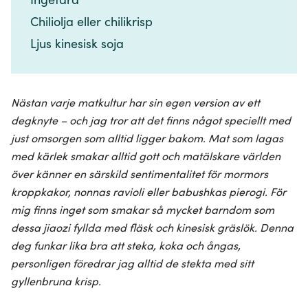
Chiliolja eller chilikrisp​​​​‌ ‍ ​‍​‍‌‍ ‌ ​‍‌‍‍‌‌‍‌ ‌‍‍‌‌‍ ‍​‍​‍​ ‍‍​‍​‍‌ ​ ‌‍​‌‌‍ ‍‌‍‍‌‌ ‌​‌ ‍‌​‍ ‍‌‍‍‌‌‍ ​‍​‍​‍ ​​‍​‍‌‍‍​‌ ​‍‌‍‌‌‌‍‌‍​‍​‍​ ‍‍​‍​‍‌‍‍​‌ ‌​‌ ‌​‌ ​​‌ ​ ​ ‍‍​‍ ​‍ ‌‍​ ‌‍ ‌‌ ​ ​‍ ‍‌‍​ ‌‍‌‌‌ ​‍‌ ‌‍‌‍‌‌‌ ​‍‌‍​‌​‍ ‍‌ ​ ‌‍‌‌​‍ ‌ ​​‌ ​‍‌‍ ‌‍‌​‌ ‌‌‌‍​ ‌ ‌​‌‍‍‌‌‍ ‌‍ ‍​‍ ‌‍‍‌‌‍ ‍‌ ‌​‌‍‌‌‌‍ ‍‌ ‌​​‍ ‌‍‌‌‌‍‌​‌‍‍‌‌ ‌​​‍ ‌‍ ‌‌‍ ‌‍‌​‌‍‌‌​ ‌‌ ​​‌ ​‍‌‍‌‌‌ ​ ‌‍‌‌‌‍ ‍‌ ‌​‌‍​‌‌ ‌​‌‍‍‌‌‍ ‌‍ ‍​ ‍ ‌‍‍‌‌‍‌​​ ‌​ ​​‌‍‌‌‌‍​‍‌‍​‌​ ‌‌​ ​​​ ​​​ ‌‌​‍ ‌‌‍​ ‌‍​‌​ ‌‍​ ​​​‍ ‌​ ‌​​ ​‌‌‍​‌‌‍​‍​‍ ‌​ ‍‌‌‍‌​‌‍​ ‌‍​‍​‍ ‌​ ​​​ ​ ‌‍‌​​ ‍​‌‍‌‌​ ‌​​ ‍‌​ ‌‍​ ‍‌‌‍​‌​ ‍‌​ ‌​​ ‍ ‌ ‌​‌ ‍‌‌ ​​‌‍‌‌​ ‌‌ ​​‌‍​‌‌‍‌ ‌‍‌‌​ ‍ ‌ ​​‌‍​‌‌ ‌​‌‍‍​​ ‌‌‍​‍‌‍ ​‌‍ ‌‍​ ‌‍‍ ‌ ​ ​‍‌‌​ ‌‌‌​​‍‌‌ ‌‍‍ ‌‍‌‌‌ ‍‌​‍‌‌​ ​ ‌​‌​​‍‌‌​ ​ ‌​‌​​‍‌‌​ ​‍​ ​‍​ ‌​‌‍‌‌​ ​‍‌‍‌‍​ ​ ‌‍​‍‌‍‌‍​ ‍​‌‍​ ‌‍‌‌​ ‍​​ ‌‍​‍‌‌​ ​‍​ ​‍​‍‌‌​ ‌‌‌​‌​​‍ ‍‌‍​ ‌‍ ‌‍ ​‌ ‌‌‌‍ ‌‌‍ ‍‌ ​ ​‍‌‌​ ‌‌‌​​‍‌‌ ‌‍‍ ‌‍‌‌‌ ‍‌​‍‌‌​ ​ ‌​‌​​‍‌‌​ ​ ‌​‌​​‍‌‌​ ​‍​ ​‍​ ‍​​ ‌ ​ ‍​​ ​‍‌‍​‍‌‍​ ​ ​​‌‍​‍‌‍​ ​ ‍‌​ ​‍​ ​‌​‍‌‌​ ​‍​ ​‍​‍‌‌​ ‌‌‌​‌​​‍ ‍‌‍‍‌‌ ‌​‌‍‌‌‌‍ ‌‌ ​ ​‍‌‌​ ‌‌‌​​‍​ ​‍​ ​ ​‍‌‌​ ‌‌‌​‌​​ ‌‍​‍‌‍​‌‌ ​ ‌‍‌‌‌‌‌‌‌ ​‍‌‍ ​​ ‌‌‍‍​‌ ‌​‌ ‌​‌ ​​‌ ​ ​‍‌‌​ ​ ‌​​‌​‍‌‌​ ​‍‌​‌‍​‍‌‌​ ​‍‌​‌‍‌‍​ ‌‍ ‌‌ ​ ​‍ ‍‌‍​ ‌‍‌‌‌ ​‍‌ ‌‍‌‍‌‌‌ ​‍‌‍​‌​‍ ‍‌ ​ ‌‍‌‌​‍‌‍‌‍‍‌‌‍‌​​ ‌​ ​​‌‍‌‌‌‍​‍‌‍​‌​ ‌‌​ ​​​ ​​​ ‌‌​‍ ‌‌‍​ ‌‍​‌​ ‌‍​ ​​​‍ ‌​ ‌​​ ​‌‌‍​‌‌‍​‍​‍ ‌​ ‍‌‌‍‌​‌‍​ ‌‍​‍​‍ ‌​ ​​​ ​ ‌‍‌​​ ‍​‌‍‌‌​ ‌​​ ‍‌​ ‌‍​ ‍‌‌‍​‌​ ‍‌​ ‌​​‍‌‍‌ ‌​‌ ‍‌‌ ​​‌‍‌‌​ ‌‌ ​​‌‍​‌‌‍‌ ‌‍‌‌​‍‌‍‌ ​​‌‍​‌‌ ‌​‌‍‍​​ ‌‌‍​‍‌‍ ​‌‍ ‌‍​ ‌‍‍ ‌ ​ ​‍‌‌​ ‌‌‌​​‍‌‌ ‌‍‍ ‌‍‌‌‌ ‍‌​‍‌‌​ ​ ‌​‌​​‍‌‌​ ​ ‌​‌​​‍‌‌​ ​‍​ ​‍​ ‌​‌‍‌‌​ ​‍‌‍‌‍​ ​ ‌‍​‍‌‍‌‍​ ‍​‌‍​ ‌‍‌‌​ ‍​​ ‌‍​‍‌‌​ ​‍​ ​‍​‍‌‌​ ‌‌‌​‌​​‍ ‍‌‍​ ‌‍ ‌‍ ​‌ ‌‌‌‍ ‌‌‍ ‍‌ ​ ​‍‌‌​ ‌‌‌​​‍‌‌ ‌‍‍ ‌‍‌‌‌ ‍‌​‍‌‌​ ​ ‌​‌​​‍‌‌​ ​ ‌​‌​​‍‌‌​ ​‍​ ​‍​ ‍​​ ‌ ​ ‍​​ ​‍‌‍​‍‌‍​ ​ ​​‌‍​‍‌‍​ ​ ‍‌​ ​‍​ ​‌​‍‌‌​ ​‍​ ​‍​‍‌‌​ ‌‌‌​‌​​‍ ‍‌‍‍‌‌ ‌​‌‍‌‌‌‍ ‌‌ ​ ​‍‌‌​ ‌‌‌​​‍​ ​‍​ ​ ​‍‌‌​ ‌‌‌​‌​​‍‌‍‌ ‌ ‌‍ ‌ ​‍‌‍‍ ‌ ​ ‌ ​​‌‍​‌‌‍​ ‌‍‌‌​ ‌‌ ​​‌ ​‍‌‍ ‌‍‌​‌ ‌‌‌‍​ ‌ ‌​‌‍‍‌‌‍ ‌‍ ‍​‍‌‍‌ ​​‌‍‌‌‌ ​‍‌ ​ ‌ ​​‌‍‌‌‌‍​ ‌ ‌​‌‍‍‌‌ ‌‍‌‍‌‌​ ‌‌ ​​‌ ‌‌‌‍​‍‌‍ ​‌‍‍‌‌ ​ ‌‍‍​‌‍‌‌‌‍‌​​‍​‍‌ ‌
Ljus kinesisk soja​​​​‌ ‍ ​‍​‍‌‍ ‌ ​‍‌‍‍‌‌‍‌ ‌‍‍‌‌‍ ‍​‍​‍​ ‍‍​‍​‍‌ ​ ‌‍​‌‌‍ ‍‌‍‍‌‌ ‌​‌ ‍‌​‍ ‍‌‍‍‌‌‍ ​‍​‍​‍ ​​‍​‍‌‍‍​‌ ​‍‌‍‌‌‌‍‌‍​‍​‍​ ‍‍​‍​‍‌‍‍​‌ ‌​‌ ‌​‌ ​​‌ ​ ​ ‍‍​‍ ​‍ ‌‍​ ‌‍ ‌‌ ​ ​‍ ‍‌‍​ ‌‍‌‌‌ ​‍‌ ‌‍‌‍‌‌‌ ​‍‌‍​‌​‍ ‍‌ ​ ‌‍‌‌​‍ ‌ ​​‌ ​‍‌‍ ‌‍‌​‌ ‌‌‌‍​ ‌ ‌​‌‍‍‌‌‍ ‌‍ ‍​‍ ‌‍‍‌‌‍ ‍‌ ‌​‌‍‌‌‌‍ ‍‌ ‌​​‍ ‌‍‌‌‌‍‌​‌‍‍‌‌ ‌​​‍ ‌‍ ‌‌‍ ‌‍‌​‌‍‌‌​ ‌‌ ​​‌ ​‍‌‍‌‌‌ ​ ‌‍‌‌‌‍ ‍‌ ‌​‌‍​‌‌ ‌​‌‍‍‌‌‍ ‌‍ ‍​ ‍ ‌‍‍‌‌‍‌​​ ‌​ ​​‌‍‌‌‌‍​‍‌‍​‌​ ‌‌​ ​​​ ​​​ ‌‌​‍ ‌‌‍​ ‌‍​‌​ ‌‍​ ​​​‍ ‌​ ‌​​ ​‌‌‍​‌‌‍​‍​‍ ‌​ ‍‌‌‍‌​‌‍​ ‌‍​‍​‍ ‌​ ​​​ ​ ‌‍‌​​ ‍​‌‍‌‌​ ‌​​ ‍‌​ ‌‍​ ‍‌‌‍​‌​ ‍‌​ ‌​​ ‍ ‌ ‌​‌ ‍‌‌ ​​‌‍‌‌​ ‌‌ ​​‌‍​‌‌‍‌ ‌‍‌‌​ ‍ ‌ ​​‌‍​‌‌ ‌​‌‍‍​​ ‌‌‍​‍‌‍ ​‌‍ ‌‍​ ‌‍‍ ‌ ​ ​‍‌‌​ ‌‌‌​​‍‌‌ ‌‍‍ ‌‍‌‌‌ ‍‌​‍‌‌​ ​ ‌​‌​​‍‌‌​ ​ ‌​‌​​‍‌‌​ ​‍​ ​‍​ ‌​‌‍‌‌​ ​‍‌‍‌‍​ ​ ‌‍​‍‌‍‌‍​ ‍​‌‍​ ‌‍‌‌​ ‍​​ ‌‍​‍‌‌​ ​‍​ ​‍​‍‌‌​ ‌‌‌​‌​​‍ ‍‌‍​ ‌‍ ‌‍ ​‌ ‌‌‌‍ ‌‌‍ ‍‌ ​ ​‍‌‌​ ‌‌‌​​‍‌‌ ‌‍‍ ‌‍‌‌‌ ‍‌​‍‌‌​ ​ ‌​‌​​‍‌‌​ ​ ‌​‌​​‍‌‌​ ​‍​ ​‍​ ‍​​ ‌ ​ ‍​​ ​‍‌‍​‍‌‍​ ​ ​​‌‍​‍‌‍​ ​ ‍‌​ ​‍​ ​‌​‍‌‌​ ​‍​ ​‍​‍‌‌​ ‌‌‌​‌​​‍ ‍‌‍‍‌‌ ‌​‌‍‌‌‌‍ ‌‌ ​ ​‍‌‌​ ‌‌‌​​‍​ ​‍​ ‌​​‍‌‌​ ‌‌‌​‌​​ ‌‍​‍‌‍​‌‌ ​ ‌‍‌‌‌‌‌‌‌ ​‍‌‍ ​​ ‌‌‍‍​‌ ‌​‌ ‌​‌ ​​‌ ​ ​‍‌‌​ ​ ‌​​‌​‍‌‌​ ​‍‌​‌‍​‍‌‌​ ​‍‌​‌‍‌‍​ ‌‍ ‌‌ ​ ​‍ ‍‌‍​ ‌‍‌‌‌ ​‍‌ ‌‍‌‍‌‌‌ ​‍‌‍​‌​‍ ‍‌ ​ ‌‍‌‌​‍‌‍‌‍‍‌‌‍‌​​ ‌​ ​​‌‍‌‌‌‍​‍‌‍​‌​ ‌‌​ ​​​ ​​​ ‌‌​‍ ‌‌‍​ ‌‍​‌​ ‌‍​ ​​​‍ ‌​ ‌​​ ​‌‌‍​‌‌‍​‍​‍ ‌​ ‍‌‌‍‌​‌‍​ ‌‍​‍​‍ ‌​ ​​​ ​ ‌‍‌​​ ‍​‌‍‌‌​ ‌​​ ‍‌​ ‌‍​ ‍‌‌‍​‌​ ‍‌​ ‌​​‍‌‍‌ ‌​‌ ‍‌‌ ​​‌‍‌‌​ ‌‌ ​​‌‍​‌‌‍‌ ‌‍‌‌​‍‌‍‌ ​​‌‍​‌‌ ‌​‌‍‍​​ ‌‌‍​‍‌‍ ​‌‍ ‌‍​ ‌‍‍ ‌ ​ ​‍‌‌​ ‌‌‌​​‍‌‌ ‌‍‍ ‌‍‌‌‌ ‍‌​‍‌‌​ ​ ‌​‌​​‍‌‌​ ​ ‌​‌​​‍‌‌​ ​‍​ ​‍​ ‌​‌‍‌‌​ ​‍‌‍‌‍​ ​ ‌‍​‍‌‍‌‍​ ‍​‌‍​ ‌‍‌‌​ ‍​​ ‌‍​‍‌‌​ ​‍​ ​‍​‍‌‌​ ‌‌‌​‌​​‍ ‍‌‍​ ‌‍ ‌‍ ​‌ ‌‌‌‍ ‌‌‍ ‍‌ ​ ​‍‌‌​ ‌‌‌​​‍‌‌ ‌‍‍ ‌‍‌‌‌ ‍‌​‍‌‌​ ​ ‌​‌​​‍‌‌​ ​ ‌​‌​​‍‌‌​ ​‍​ ​‍​ ‍​​ ‌ ​ ‍​​ ​‍‌‍​‍‌‍​ ​ ​​‌‍​‍‌‍​ ​ ‍‌​ ​‍​ ​‌​‍‌‌​ ​‍​ ​‍​‍‌‌​ ‌‌‌​‌​​‍ ‍‌‍‍‌‌ ‌​‌‍‌‌‌‍ ‌‌ ​ ​‍‌‌​ ‌‌‌​​‍​ ​‍​ ‌​​‍‌‌​ ‌‌‌​‌​​‍‌‍‌ ‌ ‌‍ ‌ ​‍‌‍‍ ‌ ​ ‌ ​​‌‍​‌‌‍​ ‌‍‌‌​ ‌‌ ​​‌ ​‍‌‍ ‌‍‌​‌ ‌‌‌‍​ ‌ ‌​‌‍‍‌‌‍ ‌‍ ‍​‍‌‍‌ ​​‌‍‌‌‌ ​‍‌ ​ ‌ ​​‌‍‌‌‌‍​ ‌ ‌​‌‍‍‌‌ ‌‍‌‍‌‌​ ‌‌ ​​‌ ‌‌‌‍​‍‌‍ ​‌‍‍‌‌ ​ ‌‍‍​‌‍‌‌‌‍‌​​‍​‍‌ ‌
Nästan varje matkultur har sin egen version av ett
degknyte – och jag tror att det finns något speciellt med
just omsorgen som alltid ligger bakom. Mat som lagas
med kärlek smakar alltid gott och matälskare världen
över känner en särskild sentimentalitet för mormors
kroppkakor, nonnas ravioli eller babushkas pierogi. För
mig finns inget som smakar så mycket barndom som
dessa jiaozi fyllda med fläsk och kinesisk gräslök. Denna
deg funkar lika bra att steka, koka och ångas,
personligen föredrar jag alltid de stekta med sitt
gyllenbruna krisp.