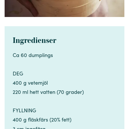
Ingredienser
Ca 60 dumplings​​​​‌ ‍ ​‍​‍‌‍ ‌ ​‍‌‍‍‌‌‍‌ ‌‍‍‌‌‍ ‍​‍​‍​ ‍‍​‍​‍‌ ​ ‌‍​‌‌‍ ‍‌‍‍‌‌ ‌​‌ ‍‌​‍ ‍‌‍‍‌‌‍ ​‍​‍​‍ ​​‍​‍‌‍‍​‌ ​‍‌‍‌‌‌‍‌‍​‍​‍​ ‍‍​‍​‍‌‍‍​‌ ‌​‌ ‌​‌ ​​‌ ​ ​ ‍‍​‍ ​‍ ‌‍​ ‌‍ ‌‌ ​ ​‍ ‍‌‍​ ‌‍‌‌‌ ​‍‌ ‌‍‌‍‌‌‌ ​‍‌‍​‌​‍ ‍‌ ​ ‌‍‌‌​‍ ‌ ​​‌ ​‍‌‍ ‌‍‌​‌ ‌‌‌‍​ ‌ ‌​‌‍‍‌‌‍ ‌‍ ‍​‍ ‌‍‍‌‌‍ ‍‌ ‌​‌‍‌‌‌‍ ‍‌ ‌​​‍ ‌‍‌‌‌‍‌​‌‍‍‌‌ ‌​​‍ ‌‍ ‌‌‍ ‌‍‌​‌‍‌‌​ ‌‌ ​​‌ ​‍‌‍‌‌‌ ​ ‌‍‌‌‌‍ ‍‌ ‌​‌‍​‌‌ ‌​‌‍‍‌‌‍ ‌‍ ‍​ ‍ ‌‍‍‌‌‍‌​​ ‌​ ​​‌‍‌‌‌‍​‍‌‍​‌​ ‌‌​ ​​​ ​​​ ‌‌​‍ ‌‌‍​ ‌‍​‌​ ‌‍​ ​​​‍ ‌​ ‌​​ ​‌‌‍​‌‌‍​‍​‍ ‌​ ‍‌‌‍‌​‌‍​ ‌‍​‍​‍ ‌​ ​​​ ​ ‌‍‌​​ ‍​‌‍‌‌​ ‌​​ ‍‌​ ‌‍​ ‍‌‌‍​‌​ ‍‌​ ‌​​ ‍ ‌ ‌​‌ ‍‌‌ ​​‌‍‌‌​ ‌‌ ​​‌‍​‌‌‍‌ ‌‍‌‌​ ‍ ‌ ​​‌‍​‌‌ ‌​‌‍‍​​ ‌‌‍​‍‌‍ ​‌‍ ‌‍​ ‌‍‍ ‌ ​ ​‍‌‌​ ‌‌‌​​‍‌‌ ‌‍‍ ‌‍‌‌‌ ‍‌​‍‌‌​ ​ ‌​‌​​‍‌‌​ ​ ‌​‌​​‍‌‌​ ​‍​ ​‍​ ‌​‌‍‌‌​ ​‍‌‍‌‍​ ​ ‌‍​‍‌‍‌‍​ ‍​‌‍​ ‌‍‌‌​ ‍​​ ‌‍​‍‌‌​ ​‍​ ​‍​‍‌‌​ ‌‌‌​‌​​‍ ‍‌‍​ ‌‍ ‌‍ ​‌ ‌‌‌‍ ‌‌‍ ‍‌ ​ ​‍‌‌​ ‌‌‌​​‍‌‌ ‌‍‍ ‌‍‌‌‌ ‍‌​‍‌‌​ ​ ‌​‌​​‍‌‌​ ​ ‌​‌​​‍‌‌​ ​‍​ ​‍​ ‍​​ ‌ ​ ‍​​ ​‍‌‍​‍‌‍​ ​ ​​‌‍​‍‌‍​ ​ ‍‌​ ​‍​ ​‌​‍‌‌​ ​‍​ ​‍​‍‌‌​ ‌‌‌​‌​​‍ ‍‌‍‍‌‌ ‌​‌‍‌‌‌‍ ‌‌ ​ ​‍‌‌​ ‌‌‌​​‍​ ​​​‍‌‌​ ‌‌‌​‌​​ ‌‍​‍‌‍​‌‌ ​ ‌‍‌‌‌‌‌‌‌ ​‍‌‍ ​​ ‌‌‍‍​‌ ‌​‌ ‌​‌ ​​‌ ​ ​‍‌‌​ ​ ‌​​‌​‍‌‌​ ​‍‌​‌‍​‍‌‌​ ​‍‌​‌‍‌‍​ ‌‍ ‌‌ ​ ​‍ ‍‌‍​ ‌‍‌‌‌ ​‍‌ ‌‍‌‍‌‌‌ ​‍‌‍​‌​‍ ‍‌ ​ ‌‍‌‌​‍‌‍‌‍‍‌‌‍‌​​ ‌​ ​​‌‍‌‌‌‍​‍‌‍​‌​ ‌‌​ ​​​ ​​​ ‌‌​‍ ‌‌‍​ ‌‍​‌​ ‌‍​ ​​​‍ ‌​ ‌​​ ​‌‌‍​‌‌‍​‍​‍ ‌​ ‍‌‌‍‌​‌‍​ ‌‍​‍​‍ ‌​ ​​​ ​ ‌‍‌​​ ‍​‌‍‌‌​ ‌​​ ‍‌​ ‌‍​ ‍‌‌‍​‌​ ‍‌​ ‌​​‍‌‍‌ ‌​‌ ‍‌‌ ​​‌‍‌‌​ ‌‌ ​​‌‍​‌‌‍‌ ‌‍‌‌​‍‌‍‌ ​​‌‍​‌‌ ‌​‌‍‍​​ ‌‌‍​‍‌‍ ​‌‍ ‌‍​ ‌‍‍ ‌ ​ ​‍‌‌​ ‌‌‌​​‍‌‌ ‌‍‍ ‌‍‌‌‌ ‍‌​‍‌‌​ ​ ‌​‌​​‍‌‌​ ​ ‌​‌​​‍‌‌​ ​‍​ ​‍​ ‌​‌‍‌‌​ ​‍‌‍‌‍​ ​ ‌‍​‍‌‍‌‍​ ‍​‌‍​ ‌‍‌‌​ ‍​​ ‌‍​‍‌‌​ ​‍​ ​‍​‍‌‌​ ‌‌‌​‌​​‍ ‍‌‍​ ‌‍ ‌‍ ​‌ ‌‌‌‍ ‌‌‍ ‍‌ ​ ​‍‌‌​ ‌‌‌​​‍‌‌ ‌‍‍ ‌‍‌‌‌ ‍‌​‍‌‌​ ​ ‌​‌​​‍‌‌​ ​ ‌​‌​​‍‌‌​ ​‍​ ​‍​ ‍​​ ‌ ​ ‍​​ ​‍‌‍​‍‌‍​ ​ ​​‌‍​‍‌‍​ ​ ‍‌​ ​‍​ ​‌​‍‌‌​ ​‍​ ​‍​‍‌‌​ ‌‌‌​‌​​‍ ‍‌‍‍‌‌ ‌​‌‍‌‌‌‍ ‌‌ ​ ​‍‌‌​ ‌‌‌​​‍​ ​​​‍‌‌​ ‌‌‌​‌​​‍‌‍‌ ‌ ‌‍ ‌ ​‍‌‍‍ ‌ ​ ‌ ​​‌‍​‌‌‍​ ‌‍‌‌​ ‌‌ ​​‌ ​‍‌‍ ‌‍‌​‌ ‌‌‌‍​ ‌ ‌​‌‍‍‌‌‍ ‌‍ ‍​‍‌‍‌ ​​‌‍‌‌‌ ​‍‌ ​ ‌ ​​‌‍‌‌‌‍​ ‌ ‌​‌‍‍‌‌ ‌‍‌‍‌‌​ ‌‌ ​​‌ ‌‌‌‍​‍‌‍ ​‌‍‍‌‌ ​ ‌‍‍​‌‍‌‌‌‍‌​​‍​‍‌ ‌
DEG​​​​‌ ‍ ​‍​‍‌‍ ‌ ​‍‌‍‍‌‌‍‌ ‌‍‍‌‌‍ ‍​‍​‍​ ‍‍​‍​‍‌ ​ ‌‍​‌‌‍ ‍‌‍‍‌‌ ‌​‌ ‍‌​‍ ‍‌‍‍‌‌‍ ​‍​‍​‍ ​​‍​‍‌‍‍​‌ ​‍‌‍‌‌‌‍‌‍​‍​‍​ ‍‍​‍​‍‌‍‍​‌ ‌​‌ ‌​‌ ​​‌ ​ ​ ‍‍​‍ ​‍ ‌‍​ ‌‍ ‌‌ ​ ​‍ ‍‌‍​ ‌‍‌‌‌ ​‍‌ ‌‍‌‍‌‌‌ ​‍‌‍​‌​‍ ‍‌ ​ ‌‍‌‌​‍ ‌ ​​‌ ​‍‌‍ ‌‍‌​‌ ‌‌‌‍​ ‌ ‌​‌‍‍‌‌‍ ‌‍ ‍​‍ ‌‍‍‌‌‍ ‍‌ ‌​‌‍‌‌‌‍ ‍‌ ‌​​‍ ‌‍‌‌‌‍‌​‌‍‍‌‌ ‌​​‍ ‌‍ ‌‌‍ ‌‍‌​‌‍‌‌​ ‌‌ ​​‌ ​‍‌‍‌‌‌ ​ ‌‍‌‌‌‍ ‍‌ ‌​‌‍​‌‌ ‌​‌‍‍‌‌‍ ‌‍ ‍​ ‍ ‌‍‍‌‌‍‌​​ ‌​ ​​‌‍‌‌‌‍​‍‌‍​‌​ ‌‌​ ​​​ ​​​ ‌‌​‍ ‌‌‍​ ‌‍​‌​ ‌‍​ ​​​‍ ‌​ ‌​​ ​‌‌‍​‌‌‍​‍​‍ ‌​ ‍‌‌‍‌​‌‍​ ‌‍​‍​‍ ‌​ ​​​ ​ ‌‍‌​​ ‍​‌‍‌‌​ ‌​​ ‍‌​ ‌‍​ ‍‌‌‍​‌​ ‍‌​ ‌​​ ‍ ‌ ‌​‌ ‍‌‌ ​​‌‍‌‌​ ‌‌ ​​‌‍​‌‌‍‌ ‌‍‌‌​ ‍ ‌ ​​‌‍​‌‌ ‌​‌‍‍​​ ‌‌‍​‍‌‍ ​‌‍ ‌‍​ ‌‍‍ ‌ ​ ​‍‌‌​ ‌‌‌​​‍‌‌ ‌‍‍ ‌‍‌‌‌ ‍‌​‍‌‌​ ​ ‌​‌​​‍‌‌​ ​ ‌​‌​​‍‌‌​ ​‍​ ​‍​ ‌​‌‍‌‌​ ​‍‌‍‌‍​ ​ ‌‍​‍‌‍‌‍​ ‍​‌‍​ ‌‍‌‌​ ‍​​ ‌‍​‍‌‌​ ​‍​ ​‍​‍‌‌​ ‌‌‌​‌​​‍ ‍‌‍​ ‌‍ ‌‍ ​‌ ‌‌‌‍ ‌‌‍ ‍‌ ​ ​‍‌‌​ ‌‌‌​​‍‌‌ ‌‍‍ ‌‍‌‌‌ ‍‌​‍‌‌​ ​ ‌​‌​​‍‌‌​ ​ ‌​‌​​‍‌‌​ ​‍​ ​‍​ ‍​​ ‌ ​ ‍​​ ​‍‌‍​‍‌‍​ ​ ​​‌‍​‍‌‍​ ​ ‍‌​ ​‍​ ​‌​‍‌‌​ ​‍​ ​‍​‍‌‌​ ‌‌‌​‌​​‍ ‍‌‍‍‌‌ ‌​‌‍‌‌‌‍ ‌‌ ​ ​‍‌‌​ ‌‌‌​​‍​ ​‍​‍‌‌​ ‌‌‌​‌​​ ‌‍​‍‌‍​‌‌ ​ ‌‍‌‌‌‌‌‌‌ ​‍‌‍ ​​ ‌‌‍‍​‌ ‌​‌ ‌​‌ ​​‌ ​ ​‍‌‌​ ​ ‌​​‌​‍‌‌​ ​‍‌​‌‍​‍‌‌​ ​‍‌​‌‍‌‍​ ‌‍ ‌‌ ​ ​‍ ‍‌‍​ ‌‍‌‌‌ ​‍‌ ‌‍‌‍‌‌‌ ​‍‌‍​‌​‍ ‍‌ ​ ‌‍‌‌​‍‌‍‌‍‍‌‌‍‌​​ ‌​ ​​‌‍‌‌‌‍​‍‌‍​‌​ ‌‌​ ​​​ ​​​ ‌‌​‍ ‌‌‍​ ‌‍​‌​ ‌‍​ ​​​‍ ‌​ ‌​​ ​‌‌‍​‌‌‍​‍​‍ ‌​ ‍‌‌‍‌​‌‍​ ‌‍​‍​‍ ‌​ ​​​ ​ ‌‍‌​​ ‍​‌‍‌‌​ ‌​​ ‍‌​ ‌‍​ ‍‌‌‍​‌​ ‍‌​ ‌​​‍‌‍‌ ‌​‌ ‍‌‌ ​​‌‍‌‌​ ‌‌ ​​‌‍​‌‌‍‌ ‌‍‌‌​‍‌‍‌ ​​‌‍​‌‌ ‌​‌‍‍​​ ‌‌‍​‍‌‍ ​‌‍ ‌‍​ ‌‍‍ ‌ ​ ​‍‌‌​ ‌‌‌​​‍‌‌ ‌‍‍ ‌‍‌‌‌ ‍‌​‍‌‌​ ​ ‌​‌​​‍‌‌​ ​ ‌​‌​​‍‌‌​ ​‍​ ​‍​ ‌​‌‍‌‌​ ​‍‌‍‌‍​ ​ ‌‍​‍‌‍‌‍​ ‍​‌‍​ ‌‍‌‌​ ‍​​ ‌‍​‍‌‌​ ​‍​ ​‍​‍‌‌​ ‌‌‌​‌​​‍ ‍‌‍​ ‌‍ ‌‍ ​‌ ‌‌‌‍ ‌‌‍ ‍‌ ​ ​‍‌‌​ ‌‌‌​​‍‌‌ ‌‍‍ ‌‍‌‌‌ ‍‌​‍‌‌​ ​ ‌​‌​​‍‌‌​ ​ ‌​‌​​‍‌‌​ ​‍​ ​‍​ ‍​​ ‌ ​ ‍​​ ​‍‌‍​‍‌‍​ ​ ​​‌‍​‍‌‍​ ​ ‍‌​ ​‍​ ​‌​‍‌‌​ ​‍​ ​‍​‍‌‌​ ‌‌‌​‌​​‍ ‍‌‍‍‌‌ ‌​‌‍‌‌‌‍ ‌‌ ​ ​‍‌‌​ ‌‌‌​​‍​ ​‍​‍‌‌​ ‌‌‌​‌​​‍‌‍‌ ‌ ‌‍ ‌ ​‍‌‍‍ ‌ ​ ‌ ​​‌‍​‌‌‍​ ‌‍‌‌​ ‌‌ ​​‌ ​‍‌‍ ‌‍‌​‌ ‌‌‌‍​ ‌ ‌​‌‍‍‌‌‍ ‌‍ ‍​‍‌‍‌ ​​‌‍‌‌‌ ​‍‌ ​ ‌ ​​‌‍‌‌‌‍​ ‌ ‌​‌‍‍‌‌ ‌‍‌‍‌‌​ ‌‌ ​​‌ ‌‌‌‍​‍‌‍ ​‌‍‍‌‌ ​ ‌‍‍​‌‍‌‌‌‍‌​​‍​‍‌ ‌
400 g vetemjöl ​​​​‌ ‍ ​‍​‍‌‍ ‌ ​‍‌‍‍‌‌‍‌ ‌‍‍‌‌‍ ‍​‍​‍​ ‍‍​‍​‍‌ ​ ‌‍​‌‌‍ ‍‌‍‍‌‌ ‌​‌ ‍‌​‍ ‍‌‍‍‌‌‍ ​‍​‍​‍ ​​‍​‍‌‍‍​‌ ​‍‌‍‌‌‌‍‌‍​‍​‍​ ‍‍​‍​‍‌‍‍​‌ ‌​‌ ‌​‌ ​​‌ ​ ​ ‍‍​‍ ​‍ ‌‍​ ‌‍ ‌‌ ​ ​‍ ‍‌‍​ ‌‍‌‌‌ ​‍‌ ‌‍‌‍‌‌‌ ​‍‌‍​‌​‍ ‍‌ ​ ‌‍‌‌​‍ ‌ ​​‌ ​‍‌‍ ‌‍‌​‌ ‌‌‌‍​ ‌ ‌​‌‍‍‌‌‍ ‌‍ ‍​‍ ‌‍‍‌‌‍ ‍‌ ‌​‌‍‌‌‌‍ ‍‌ ‌​​‍ ‌‍‌‌‌‍‌​‌‍‍‌‌ ‌​​‍ ‌‍ ‌‌‍ ‌‍‌​‌‍‌‌​ ‌‌ ​​‌ ​‍‌‍‌‌‌ ​ ‌‍‌‌‌‍ ‍‌ ‌​‌‍​‌‌ ‌​‌‍‍‌‌‍ ‌‍ ‍​ ‍ ‌‍‍‌‌‍‌​​ ‌​ ​​‌‍‌‌‌‍​‍‌‍​‌​ ‌‌​ ​​​ ​​​ ‌‌​‍ ‌‌‍​ ‌‍​‌​ ‌‍​ ​​​‍ ‌​ ‌​​ ​‌‌‍​‌‌‍​‍​‍ ‌​ ‍‌‌‍‌​‌‍​ ‌‍​‍​‍ ‌​ ​​​ ​ ‌‍‌​​ ‍​‌‍‌‌​ ‌​​ ‍‌​ ‌‍​ ‍‌‌‍​‌​ ‍‌​ ‌​​ ‍ ‌ ‌​‌ ‍‌‌ ​​‌‍‌‌​ ‌‌ ​​‌‍​‌‌‍‌ ‌‍‌‌​ ‍ ‌ ​​‌‍​‌‌ ‌​‌‍‍​​ ‌‌‍​‍‌‍ ​‌‍ ‌‍​ ‌‍‍ ‌ ​ ​‍‌‌​ ‌‌‌​​‍‌‌ ‌‍‍ ‌‍‌‌‌ ‍‌​‍‌‌​ ​ ‌​‌​​‍‌‌​ ​ ‌​‌​​‍‌‌​ ​‍​ ​‍​ ‌​‌‍‌‌​ ​‍‌‍‌‍​ ​ ‌‍​‍‌‍‌‍​ ‍​‌‍​ ‌‍‌‌​ ‍​​ ‌‍​‍‌‌​ ​‍​ ​‍​‍‌‌​ ‌‌‌​‌​​‍ ‍‌‍​ ‌‍ ‌‍ ​‌ ‌‌‌‍ ‌‌‍ ‍‌ ​ ​‍‌‌​ ‌‌‌​​‍‌‌ ‌‍‍ ‌‍‌‌‌ ‍‌​‍‌‌​ ​ ‌​‌​​‍‌‌​ ​ ‌​‌​​‍‌‌​ ​‍​ ​‍​ ‍​​ ‌ ​ ‍​​ ​‍‌‍​‍‌‍​ ​ ​​‌‍​‍‌‍​ ​ ‍‌​ ​‍​ ​‌​‍‌‌​ ​‍​ ​‍​‍‌‌​ ‌‌‌​‌​​‍ ‍‌‍‍‌‌ ‌​‌‍‌‌‌‍ ‌‌ ​ ​‍‌‌​ ‌‌‌​​‍​ ​ ​‍‌‌​ ‌‌‌​‌​​ ‌‍​‍‌‍​‌‌ ​ ‌‍‌‌‌‌‌‌‌ ​‍‌‍ ​​ ‌‌‍‍​‌ ‌​‌ ‌​‌ ​​‌ ​ ​‍‌‌​ ​ ‌​​‌​‍‌‌​ ​‍‌​‌‍​‍‌‌​ ​‍‌​‌‍‌‍​ ‌‍ ‌‌ ​ ​‍ ‍‌‍​ ‌‍‌‌‌ ​‍‌ ‌‍‌‍‌‌‌ ​‍‌‍​‌​‍ ‍‌ ​ ‌‍‌‌​‍‌‍‌‍‍‌‌‍‌​​ ‌​ ​​‌‍‌‌‌‍​‍‌‍​‌​ ‌‌​ ​​​ ​​​ ‌‌​‍ ‌‌‍​ ‌‍​‌​ ‌‍​ ​​​‍ ‌​ ‌​​ ​‌‌‍​‌‌‍​‍​‍ ‌​ ‍‌‌‍‌​‌‍​ ‌‍​‍​‍ ‌​ ​​​ ​ ‌‍‌​​ ‍​‌‍‌‌​ ‌​​ ‍‌​ ‌‍​ ‍‌‌‍​‌​ ‍‌​ ‌​​‍‌‍‌ ‌​‌ ‍‌‌ ​​‌‍‌‌​ ‌‌ ​​‌‍​‌‌‍‌ ‌‍‌‌​‍‌‍‌ ​​‌‍​‌‌ ‌​‌‍‍​​ ‌‌‍​‍‌‍ ​‌‍ ‌‍​ ‌‍‍ ‌ ​ ​‍‌‌​ ‌‌‌​​‍‌‌ ‌‍‍ ‌‍‌‌‌ ‍‌​‍‌‌​ ​ ‌​‌​​‍‌‌​ ​ ‌​‌​​‍‌‌​ ​‍​ ​‍​ ‌​‌‍‌‌​ ​‍‌‍‌‍​ ​ ‌‍​‍‌‍‌‍​ ‍​‌‍​ ‌‍‌‌​ ‍​​ ‌‍​‍‌‌​ ​‍​ ​‍​‍‌‌​ ‌‌‌​‌​​‍ ‍‌‍​ ‌‍ ‌‍ ​‌ ‌‌‌‍ ‌‌‍ ‍‌ ​ ​‍‌‌​ ‌‌‌​​‍‌‌ ‌‍‍ ‌‍‌‌‌ ‍‌​‍‌‌​ ​ ‌​‌​​‍‌‌​ ​ ‌​‌​​‍‌‌​ ​‍​ ​‍​ ‍​​ ‌ ​ ‍​​ ​‍‌‍​‍‌‍​ ​ ​​‌‍​‍‌‍​ ​ ‍‌​ ​‍​ ​‌​‍‌‌​ ​‍​ ​‍​‍‌‌​ ‌‌‌​‌​​‍ ‍‌‍‍‌‌ ‌​‌‍‌‌‌‍ ‌‌ ​ ​‍‌‌​ ‌‌‌​​‍​ ​ ​‍‌‌​ ‌‌‌​‌​​‍‌‍‌ ‌ ‌‍ ‌ ​‍‌‍‍ ‌ ​ ‌ ​​‌‍​‌‌‍​ ‌‍‌‌​ ‌‌ ​​‌ ​‍‌‍ ‌‍‌​‌ ‌‌‌‍​ ‌ ‌​‌‍‍‌‌‍ ‌‍ ‍​‍‌‍‌ ​​‌‍‌‌‌ ​‍‌ ​ ‌ ​​‌‍‌‌‌‍​ ‌ ‌​‌‍‍‌‌ ‌‍‌‍‌‌​ ‌‌ ​​‌ ‌‌‌‍​‍‌‍ ​‌‍‍‌‌ ​ ‌‍‍​‌‍‌‌‌‍‌​​‍​‍‌ ‌
220 ml hett vatten (70 grader) ​​​​‌ ‍ ​‍​‍‌‍ ‌ ​‍‌‍‍‌‌‍‌ ‌‍‍‌‌‍ ‍​‍​‍​ ‍‍​‍​‍‌ ​ ‌‍​‌‌‍ ‍‌‍‍‌‌ ‌​‌ ‍‌​‍ ‍‌‍‍‌‌‍ ​‍​‍​‍ ​​‍​‍‌‍‍​‌ ​‍‌‍‌‌‌‍‌‍​‍​‍​ ‍‍​‍​‍‌‍‍​‌ ‌​‌ ‌​‌ ​​‌ ​ ​ ‍‍​‍ ​‍ ‌‍​ ‌‍ ‌‌ ​ ​‍ ‍‌‍​ ‌‍‌‌‌ ​‍‌ ‌‍‌‍‌‌‌ ​‍‌‍​‌​‍ ‍‌ ​ ‌‍‌‌​‍ ‌ ​​‌ ​‍‌‍ ‌‍‌​‌ ‌‌‌‍​ ‌ ‌​‌‍‍‌‌‍ ‌‍ ‍​‍ ‌‍‍‌‌‍ ‍‌ ‌​‌‍‌‌‌‍ ‍‌ ‌​​‍ ‌‍‌‌‌‍‌​‌‍‍‌‌ ‌​​‍ ‌‍ ‌‌‍ ‌‍‌​‌‍‌‌​ ‌‌ ​​‌ ​‍‌‍‌‌‌ ​ ‌‍‌‌‌‍ ‍‌ ‌​‌‍​‌‌ ‌​‌‍‍‌‌‍ ‌‍ ‍​ ‍ ‌‍‍‌‌‍‌​​ ‌​ ​​‌‍‌‌‌‍​‍‌‍​‌​ ‌‌​ ​​​ ​​​ ‌‌​‍ ‌‌‍​ ‌‍​‌​ ‌‍​ ​​​‍ ‌​ ‌​​ ​‌‌‍​‌‌‍​‍​‍ ‌​ ‍‌‌‍‌​‌‍​ ‌‍​‍​‍ ‌​ ​​​ ​ ‌‍‌​​ ‍​‌‍‌‌​ ‌​​ ‍‌​ ‌‍​ ‍‌‌‍​‌​ ‍‌​ ‌​​ ‍ ‌ ‌​‌ ‍‌‌ ​​‌‍‌‌​ ‌‌ ​​‌‍​‌‌‍‌ ‌‍‌‌​ ‍ ‌ ​​‌‍​‌‌ ‌​‌‍‍​​ ‌‌‍​‍‌‍ ​‌‍ ‌‍​ ‌‍‍ ‌ ​ ​‍‌‌​ ‌‌‌​​‍‌‌ ‌‍‍ ‌‍‌‌‌ ‍‌​‍‌‌​ ​ ‌​‌​​‍‌‌​ ​ ‌​‌​​‍‌‌​ ​‍​ ​‍​ ‌​‌‍‌‌​ ​‍‌‍‌‍​ ​ ‌‍​‍‌‍‌‍​ ‍​‌‍​ ‌‍‌‌​ ‍​​ ‌‍​‍‌‌​ ​‍​ ​‍​‍‌‌​ ‌‌‌​‌​​‍ ‍‌‍​ ‌‍ ‌‍ ​‌ ‌‌‌‍ ‌‌‍ ‍‌ ​ ​‍‌‌​ ‌‌‌​​‍‌‌ ‌‍‍ ‌‍‌‌‌ ‍‌​‍‌‌​ ​ ‌​‌​​‍‌‌​ ​ ‌​‌​​‍‌‌​ ​‍​ ​‍​ ‍​​ ‌ ​ ‍​​ ​‍‌‍​‍‌‍​ ​ ​​‌‍​‍‌‍​ ​ ‍‌​ ​‍​ ​‌​‍‌‌​ ​‍​ ​‍​‍‌‌​ ‌‌‌​‌​​‍ ‍‌‍‍‌‌ ‌​‌‍‌‌‌‍ ‌‌ ​ ​‍‌‌​ ‌‌‌​​‍​ ‌​​‍‌‌​ ‌‌‌​‌​​ ‌‍​‍‌‍​‌‌ ​ ‌‍‌‌‌‌‌‌‌ ​‍‌‍ ​​ ‌‌‍‍​‌ ‌​‌ ‌​‌ ​​‌ ​ ​‍‌‌​ ​ ‌​​‌​‍‌‌​ ​‍‌​‌‍​‍‌‌​ ​‍‌​‌‍‌‍​ ‌‍ ‌‌ ​ ​‍ ‍‌‍​ ‌‍‌‌‌ ​‍‌ ‌‍‌‍‌‌‌ ​‍‌‍​‌​‍ ‍‌ ​ ‌‍‌‌​‍‌‍‌‍‍‌‌‍‌​​ ‌​ ​​‌‍‌‌‌‍​‍‌‍​‌​ ‌‌​ ​​​ ​​​ ‌‌​‍ ‌‌‍​ ‌‍​‌​ ‌‍​ ​​​‍ ‌​ ‌​​ ​‌‌‍​‌‌‍​‍​‍ ‌​ ‍‌‌‍‌​‌‍​ ‌‍​‍​‍ ‌​ ​​​ ​ ‌‍‌​​ ‍​‌‍‌‌​ ‌​​ ‍‌​ ‌‍​ ‍‌‌‍​‌​ ‍‌​ ‌​​‍‌‍‌ ‌​‌ ‍‌‌ ​​‌‍‌‌​ ‌‌ ​​‌‍​‌‌‍‌ ‌‍‌‌​‍‌‍‌ ​​‌‍​‌‌ ‌​‌‍‍​​ ‌‌‍​‍‌‍ ​‌‍ ‌‍​ ‌‍‍ ‌ ​ ​‍‌‌​ ‌‌‌​​‍‌‌ ‌‍‍ ‌‍‌‌‌ ‍‌​‍‌‌​ ​ ‌​‌​​‍‌‌​ ​ ‌​‌​​‍‌‌​ ​‍​ ​‍​ ‌​‌‍‌‌​ ​‍‌‍‌‍​ ​ ‌‍​‍‌‍‌‍​ ‍​‌‍​ ‌‍‌‌​ ‍​​ ‌‍​‍‌‌​ ​‍​ ​‍​‍‌‌​ ‌‌‌​‌​​‍ ‍‌‍​ ‌‍ ‌‍ ​‌ ‌‌‌‍ ‌‌‍ ‍‌ ​ ​‍‌‌​ ‌‌‌​​‍‌‌ ‌‍‍ ‌‍‌‌‌ ‍‌​‍‌‌​ ​ ‌​‌​​‍‌‌​ ​ ‌​‌​​‍‌‌​ ​‍​ ​‍​ ‍​​ ‌ ​ ‍​​ ​‍‌‍​‍‌‍​ ​ ​​‌‍​‍‌‍​ ​ ‍‌​ ​‍​ ​‌​‍‌‌​ ​‍​ ​‍​‍‌‌​ ‌‌‌​‌​​‍ ‍‌‍‍‌‌ ‌​‌‍‌‌‌‍ ‌‌ ​ ​‍‌‌​ ‌‌‌​​‍​ ‌​​‍‌‌​ ‌‌‌​‌​​‍‌‍‌ ‌ ‌‍ ‌ ​‍‌‍‍ ‌ ​ ‌ ​​‌‍​‌‌‍​ ‌‍‌‌​ ‌‌ ​​‌ ​‍‌‍ ‌‍‌​‌ ‌‌‌‍​ ‌ ‌​‌‍‍‌‌‍ ‌‍ ‍​‍‌‍‌ ​​‌‍‌‌‌ ​‍‌ ​ ‌ ​​‌‍‌‌‌‍​ ‌ ‌​‌‍‍‌‌ ‌‍‌‍‌‌​ ‌‌ ​​‌ ‌‌‌‍​‍‌‍ ​‌‍‍‌‌ ​ ‌‍‍​‌‍‌‌‌‍‌​​‍​‍‌ ‌
FYLLNING​​​​‌ ‍ ​‍​‍‌‍ ‌ ​‍‌‍‍‌‌‍‌ ‌‍‍‌‌‍ ‍​‍​‍​ ‍‍​‍​‍‌ ​ ‌‍​‌‌‍ ‍‌‍‍‌‌ ‌​‌ ‍‌​‍ ‍‌‍‍‌‌‍ ​‍​‍​‍ ​​‍​‍‌‍‍​‌ ​‍‌‍‌‌‌‍‌‍​‍​‍​ ‍‍​‍​‍‌‍‍​‌ ‌​‌ ‌​‌ ​​‌ ​ ​ ‍‍​‍ ​‍ ‌‍​ ‌‍ ‌‌ ​ ​‍ ‍‌‍​ ‌‍‌‌‌ ​‍‌ ‌‍‌‍‌‌‌ ​‍‌‍​‌​‍ ‍‌ ​ ‌‍‌‌​‍ ‌ ​​‌ ​‍‌‍ ‌‍‌​‌ ‌‌‌‍​ ‌ ‌​‌‍‍‌‌‍ ‌‍ ‍​‍ ‌‍‍‌‌‍ ‍‌ ‌​‌‍‌‌‌‍ ‍‌ ‌​​‍ ‌‍‌‌‌‍‌​‌‍‍‌‌ ‌​​‍ ‌‍ ‌‌‍ ‌‍‌​‌‍‌‌​ ‌‌ ​​‌ ​‍‌‍‌‌‌ ​ ‌‍‌‌‌‍ ‍‌ ‌​‌‍​‌‌ ‌​‌‍‍‌‌‍ ‌‍ ‍​ ‍ ‌‍‍‌‌‍‌​​ ‌​ ​​‌‍‌‌‌‍​‍‌‍​‌​ ‌‌​ ​​​ ​​​ ‌‌​‍ ‌‌‍​ ‌‍​‌​ ‌‍​ ​​​‍ ‌​ ‌​​ ​‌‌‍​‌‌‍​‍​‍ ‌​ ‍‌‌‍‌​‌‍​ ‌‍​‍​‍ ‌​ ​​​ ​ ‌‍‌​​ ‍​‌‍‌‌​ ‌​​ ‍‌​ ‌‍​ ‍‌‌‍​‌​ ‍‌​ ‌​​ ‍ ‌ ‌​‌ ‍‌‌ ​​‌‍‌‌​ ‌‌ ​​‌‍​‌‌‍‌ ‌‍‌‌​ ‍ ‌ ​​‌‍​‌‌ ‌​‌‍‍​​ ‌‌‍​‍‌‍ ​‌‍ ‌‍​ ‌‍‍ ‌ ​ ​‍‌‌​ ‌‌‌​​‍‌‌ ‌‍‍ ‌‍‌‌‌ ‍‌​‍‌‌​ ​ ‌​‌​​‍‌‌​ ​ ‌​‌​​‍‌‌​ ​‍​ ​‍​ ‌​‌‍‌‌​ ​‍‌‍‌‍​ ​ ‌‍​‍‌‍‌‍​ ‍​‌‍​ ‌‍‌‌​ ‍​​ ‌‍​‍‌‌​ ​‍​ ​‍​‍‌‌​ ‌‌‌​‌​​‍ ‍‌‍​ ‌‍ ‌‍ ​‌ ‌‌‌‍ ‌‌‍ ‍‌ ​ ​‍‌‌​ ‌‌‌​​‍‌‌ ‌‍‍ ‌‍‌‌‌ ‍‌​‍‌‌​ ​ ‌​‌​​‍‌‌​ ​ ‌​‌​​‍‌‌​ ​‍​ ​‍​ ‍​​ ‌ ​ ‍​​ ​‍‌‍​‍‌‍​ ​ ​​‌‍​‍‌‍​ ​ ‍‌​ ​‍​ ​‌​‍‌‌​ ​‍​ ​‍​‍‌‌​ ‌‌‌​‌​​‍ ‍‌‍‍‌‌ ‌​‌‍‌‌‌‍ ‌‌ ​ ​‍‌‌​ ‌‌‌​​‍​ ‌‍​‍‌‌​ ‌‌‌​‌​​ ‌‍​‍‌‍​‌‌ ​ ‌‍‌‌‌‌‌‌‌ ​‍‌‍ ​​ ‌‌‍‍​‌ ‌​‌ ‌​‌ ​​‌ ​ ​‍‌‌​ ​ ‌​​‌​‍‌‌​ ​‍‌​‌‍​‍‌‌​ ​‍‌​‌‍‌‍​ ‌‍ ‌‌ ​ ​‍ ‍‌‍​ ‌‍‌‌‌ ​‍‌ ‌‍‌‍‌‌‌ ​‍‌‍​‌​‍ ‍‌ ​ ‌‍‌‌​‍‌‍‌‍‍‌‌‍‌​​ ‌​ ​​‌‍‌‌‌‍​‍‌‍​‌​ ‌‌​ ​​​ ​​​ ‌‌​‍ ‌‌‍​ ‌‍​‌​ ‌‍​ ​​​‍ ‌​ ‌​​ ​‌‌‍​‌‌‍​‍​‍ ‌​ ‍‌‌‍‌​‌‍​ ‌‍​‍​‍ ‌​ ​​​ ​ ‌‍‌​​ ‍​‌‍‌‌​ ‌​​ ‍‌​ ‌‍​ ‍‌‌‍​‌​ ‍‌​ ‌​​‍‌‍‌ ‌​‌ ‍‌‌ ​​‌‍‌‌​ ‌‌ ​​‌‍​‌‌‍‌ ‌‍‌‌​‍‌‍‌ ​​‌‍​‌‌ ‌​‌‍‍​​ ‌‌‍​‍‌‍ ​‌‍ ‌‍​ ‌‍‍ ‌ ​ ​‍‌‌​ ‌‌‌​​‍‌‌ ‌‍‍ ‌‍‌‌‌ ‍‌​‍‌‌​ ​ ‌​‌​​‍‌‌​ ​ ‌​‌​​‍‌‌​ ​‍​ ​‍​ ‌​‌‍‌‌​ ​‍‌‍‌‍​ ​ ‌‍​‍‌‍‌‍​ ‍​‌‍​ ‌‍‌‌​ ‍​​ ‌‍​‍‌‌​ ​‍​ ​‍​‍‌‌​ ‌‌‌​‌​​‍ ‍‌‍​ ‌‍ ‌‍ ​‌ ‌‌‌‍ ‌‌‍ ‍‌ ​ ​‍‌‌​ ‌‌‌​​‍‌‌ ‌‍‍ ‌‍‌‌‌ ‍‌​‍‌‌​ ​ ‌​‌​​‍‌‌​ ​ ‌​‌​​‍‌‌​ ​‍​ ​‍​ ‍​​ ‌ ​ ‍​​ ​‍‌‍​‍‌‍​ ​ ​​‌‍​‍‌‍​ ​ ‍‌​ ​‍​ ​‌​‍‌‌​ ​‍​ ​‍​‍‌‌​ ‌‌‌​‌​​‍ ‍‌‍‍‌‌ ‌​‌‍‌‌‌‍ ‌‌ ​ ​‍‌‌​ ‌‌‌​​‍​ ‌‍​‍‌‌​ ‌‌‌​‌​​‍‌‍‌ ‌ ‌‍ ‌ ​‍‌‍‍ ‌ ​ ‌ ​​‌‍​‌‌‍​ ‌‍‌‌​ ‌‌ ​​‌ ​‍‌‍ ‌‍‌​‌ ‌‌‌‍​ ‌ ‌​‌‍‍‌‌‍ ‌‍ ‍​‍‌‍‌ ​​‌‍‌‌‌ ​‍‌ ​ ‌ ​​‌‍‌‌‌‍​ ‌ ‌​‌‍‍‌‌ ‌‍‌‍‌‌​ ‌‌ ​​‌ ‌‌‌‍​‍‌‍ ​‌‍‍‌‌ ​ ‌‍‍​‌‍‌‌‌‍‌​​‍​‍‌ ‌
400 g fläskfärs (20% fett) ​​​​‌ ‍ ​‍​‍‌‍ ‌ ​‍‌‍‍‌‌‍‌ ‌‍‍‌‌‍ ‍​‍​‍​ ‍‍​‍​‍‌ ​ ‌‍​‌‌‍ ‍‌‍‍‌‌ ‌​‌ ‍‌​‍ ‍‌‍‍‌‌‍ ​‍​‍​‍ ​​‍​‍‌‍‍​‌ ​‍‌‍‌‌‌‍‌‍​‍​‍​ ‍‍​‍​‍‌‍‍​‌ ‌​‌ ‌​‌ ​​‌ ​ ​ ‍‍​‍ ​‍ ‌‍​ ‌‍ ‌‌ ​ ​‍ ‍‌‍​ ‌‍‌‌‌ ​‍‌ ‌‍‌‍‌‌‌ ​‍‌‍​‌​‍ ‍‌ ​ ‌‍‌‌​‍ ‌ ​​‌ ​‍‌‍ ‌‍‌​‌ ‌‌‌‍​ ‌ ‌​‌‍‍‌‌‍ ‌‍ ‍​‍ ‌‍‍‌‌‍ ‍‌ ‌​‌‍‌‌‌‍ ‍‌ ‌​​‍ ‌‍‌‌‌‍‌​‌‍‍‌‌ ‌​​‍ ‌‍ ‌‌‍ ‌‍‌​‌‍‌‌​ ‌‌ ​​‌ ​‍‌‍‌‌‌ ​ ‌‍‌‌‌‍ ‍‌ ‌​‌‍​‌‌ ‌​‌‍‍‌‌‍ ‌‍ ‍​ ‍ ‌‍‍‌‌‍‌​​ ‌​ ​​‌‍‌‌‌‍​‍‌‍​‌​ ‌‌​ ​​​ ​​​ ‌‌​‍ ‌‌‍​ ‌‍​‌​ ‌‍​ ​​​‍ ‌​ ‌​​ ​‌‌‍​‌‌‍​‍​‍ ‌​ ‍‌‌‍‌​‌‍​ ‌‍​‍​‍ ‌​ ​​​ ​ ‌‍‌​​ ‍​‌‍‌‌​ ‌​​ ‍‌​ ‌‍​ ‍‌‌‍​‌​ ‍‌​ ‌​​ ‍ ‌ ‌​‌ ‍‌‌ ​​‌‍‌‌​ ‌‌ ​​‌‍​‌‌‍‌ ‌‍‌‌​ ‍ ‌ ​​‌‍​‌‌ ‌​‌‍‍​​ ‌‌‍​‍‌‍ ​‌‍ ‌‍​ ‌‍‍ ‌ ​ ​‍‌‌​ ‌‌‌​​‍‌‌ ‌‍‍ ‌‍‌‌‌ ‍‌​‍‌‌​ ​ ‌​‌​​‍‌‌​ ​ ‌​‌​​‍‌‌​ ​‍​ ​‍​ ‌​‌‍‌‌​ ​‍‌‍‌‍​ ​ ‌‍​‍‌‍‌‍​ ‍​‌‍​ ‌‍‌‌​ ‍​​ ‌‍​‍‌‌​ ​‍​ ​‍​‍‌‌​ ‌‌‌​‌​​‍ ‍‌‍​ ‌‍ ‌‍ ​‌ ‌‌‌‍ ‌‌‍ ‍‌ ​ ​‍‌‌​ ‌‌‌​​‍‌‌ ‌‍‍ ‌‍‌‌‌ ‍‌​‍‌‌​ ​ ‌​‌​​‍‌‌​ ​ ‌​‌​​‍‌‌​ ​‍​ ​‍​ ‍​​ ‌ ​ ‍​​ ​‍‌‍​‍‌‍​ ​ ​​‌‍​‍‌‍​ ​ ‍‌​ ​‍​ ​‌​‍‌‌​ ​‍​ ​‍​‍‌‌​ ‌‌‌​‌​​‍ ‍‌‍‍‌‌ ‌​‌‍‌‌‌‍ ‌‌ ​ ​‍‌‌​ ‌‌‌​​‍​ ‌ ​‍‌‌​ ‌‌‌​‌​​ ‌‍​‍‌‍​‌‌ ​ ‌‍‌‌‌‌‌‌‌ ​‍‌‍ ​​ ‌‌‍‍​‌ ‌​‌ ‌​‌ ​​‌ ​ ​‍‌‌​ ​ ‌​​‌​‍‌‌​ ​‍‌​‌‍​‍‌‌​ ​‍‌​‌‍‌‍​ ‌‍ ‌‌ ​ ​‍ ‍‌‍​ ‌‍‌‌‌ ​‍‌ ‌‍‌‍‌‌‌ ​‍‌‍​‌​‍ ‍‌ ​ ‌‍‌‌​‍‌‍‌‍‍‌‌‍‌​​ ‌​ ​​‌‍‌‌‌‍​‍‌‍​‌​ ‌‌​ ​​​ ​​​ ‌‌​‍ ‌‌‍​ ‌‍​‌​ ‌‍​ ​​​‍ ‌​ ‌​​ ​‌‌‍​‌‌‍​‍​‍ ‌​ ‍‌‌‍‌​‌‍​ ‌‍​‍​‍ ‌​ ​​​ ​ ‌‍‌​​ ‍​‌‍‌‌​ ‌​​ ‍‌​ ‌‍​ ‍‌‌‍​‌​ ‍‌​ ‌​​‍‌‍‌ ‌​‌ ‍‌‌ ​​‌‍‌‌​ ‌‌ ​​‌‍​‌‌‍‌ ‌‍‌‌​‍‌‍‌ ​​‌‍​‌‌ ‌​‌‍‍​​ ‌‌‍​‍‌‍ ​‌‍ ‌‍​ ‌‍‍ ‌ ​ ​‍‌‌​ ‌‌‌​​‍‌‌ ‌‍‍ ‌‍‌‌‌ ‍‌​‍‌‌​ ​ ‌​‌​​‍‌‌​ ​ ‌​‌​​‍‌‌​ ​‍​ ​‍​ ‌​‌‍‌‌​ ​‍‌‍‌‍​ ​ ‌‍​‍‌‍‌‍​ ‍​‌‍​ ‌‍‌‌​ ‍​​ ‌‍​‍‌‌​ ​‍​ ​‍​‍‌‌​ ‌‌‌​‌​​‍ ‍‌‍​ ‌‍ ‌‍ ​‌ ‌‌‌‍ ‌‌‍ ‍‌ ​ ​‍‌‌​ ‌‌‌​​‍‌‌ ‌‍‍ ‌‍‌‌‌ ‍‌​‍‌‌​ ​ ‌​‌​​‍‌‌​ ​ ‌​‌​​‍‌‌​ ​‍​ ​‍​ ‍​​ ‌ ​ ‍​​ ​‍‌‍​‍‌‍​ ​ ​​‌‍​‍‌‍​ ​ ‍‌​ ​‍​ ​‌​‍‌‌​ ​‍​ ​‍​‍‌‌​ ‌‌‌​‌​​‍ ‍‌‍‍‌‌ ‌​‌‍‌‌‌‍ ‌‌ ​ ​‍‌‌​ ‌‌‌​​‍​ ‌ ​‍‌‌​ ‌‌‌​‌​​‍‌‍‌ ‌ ‌‍ ‌ ​‍‌‍‍ ‌ ​ ‌ ​​‌‍​‌‌‍​ ‌‍‌‌​ ‌‌ ​​‌ ​‍‌‍ ‌‍‌​‌ ‌‌‌‍​ ‌ ‌​‌‍‍‌‌‍ ‌‍ ‍​‍‌‍‌ ​​‌‍‌‌‌ ​‍‌ ​ ‌ ​​‌‍‌‌‌‍​ ‌ ‌​‌‍‍‌‌ ‌‍‌‍‌‌​ ‌‌ ​​‌ ‌‌‌‍​‍‌‍ ​‌‍‍‌‌ ​ ‌‍‍​‌‍‌‌‌‍‌​​‍​‍‌ ‌
3 cm ingefära​​​​‌ ‍ ​‍​‍‌‍ ‌ ​‍‌‍‍‌‌‍‌ ‌‍‍‌‌‍ ‍​‍​‍​ ‍‍​‍​‍‌ ​ ‌‍​‌‌‍ ‍‌‍‍‌‌ ‌​‌ ‍‌​‍ ‍‌‍‍‌‌‍ ​‍​‍​‍ ​​‍​‍‌‍‍​‌ ​‍‌‍‌‌‌‍‌‍​‍​‍​ ‍‍​‍​‍‌‍‍​‌ ‌​‌ ‌​‌ ​​‌ ​ ​ ‍‍​‍ ​‍ ‌‍​ ‌‍ ‌‌ ​ ​‍ ‍‌‍​ ‌‍‌‌‌ ​‍‌ ‌‍‌‍‌‌‌ ​‍‌‍​‌​‍ ‍‌ ​ ‌‍‌‌​‍ ‌ ​​‌ ​‍‌‍ ‌‍‌​‌ ‌‌‌‍​ ‌ ‌​‌‍‍‌‌‍ ‌‍ ‍​‍ ‌‍‍‌‌‍ ‍‌ ‌​‌‍‌‌‌‍ ‍‌ ‌​​‍ ‌‍‌‌‌‍‌​‌‍‍‌‌ ‌​​‍ ‌‍ ‌‌‍ ‌‍‌​‌‍‌‌​ ‌‌ ​​‌ ​‍‌‍‌‌‌ ​ ‌‍‌‌‌‍ ‍‌ ‌​‌‍​‌‌ ‌​‌‍‍‌‌‍ ‌‍ ‍​ ‍ ‌‍‍‌‌‍‌​​ ‌​ ​​‌‍‌‌‌‍​‍‌‍​‌​ ‌‌​ ​​​ ​​​ ‌‌​‍ ‌‌‍​ ‌‍​‌​ ‌‍​ ​​​‍ ‌​ ‌​​ ​‌‌‍​‌‌‍​‍​‍ ‌​ ‍‌‌‍‌​‌‍​ ‌‍​‍​‍ ‌​ ​​​ ​ ‌‍‌​​ ‍​‌‍‌‌​ ‌​​ ‍‌​ ‌‍​ ‍‌‌‍​‌​ ‍‌​ ‌​​ ‍ ‌ ‌​‌ ‍‌‌ ​​‌‍‌‌​ ‌‌ ​​‌‍​‌‌‍‌ ‌‍‌‌​ ‍ ‌ ​​‌‍​‌‌ ‌​‌‍‍​​ ‌‌‍​‍‌‍ ​‌‍ ‌‍​ ‌‍‍ ‌ ​ ​‍‌‌​ ‌‌‌​​‍‌‌ ‌‍‍ ‌‍‌‌‌ ‍‌​‍‌‌​ ​ ‌​‌​​‍‌‌​ ​ ‌​‌​​‍‌‌​ ​‍​ ​‍​ ‌​‌‍‌‌​ ​‍‌‍‌‍​ ​ ‌‍​‍‌‍‌‍​ ‍​‌‍​ ‌‍‌‌​ ‍​​ ‌‍​‍‌‌​ ​‍​ ​‍​‍‌‌​ ‌‌‌​‌​​‍ ‍‌‍​ ‌‍ ‌‍ ​‌ ‌‌‌‍ ‌‌‍ ‍‌ ​ ​‍‌‌​ ‌‌‌​​‍‌‌ ‌‍‍ ‌‍‌‌‌ ‍‌​‍‌‌​ ​ ‌​‌​​‍‌‌​ ​ ‌​‌​​‍‌‌​ ​‍​ ​‍​ ‍​​ ‌ ​ ‍​​ ​‍‌‍​‍‌‍​ ​ ​​‌‍​‍‌‍​ ​ ‍‌​ ​‍​ ​‌​‍‌‌​ ​‍​ ​‍​‍‌‌​ ‌‌‌​‌​​‍ ‍‌‍‍‌‌ ‌​‌‍‌‌‌‍ ‌‌ ​ ​‍‌‌​ ‌‌‌​​‍​ ‍​​‍‌‌​ ‌‌‌​‌​​ ‌‍​‍‌‍​‌‌ ​ ‌‍‌‌‌‌‌‌‌ ​‍‌‍ ​​ ‌‌‍‍​‌ ‌​‌ ‌​‌ ​​‌ ​ ​‍‌‌​ ​ ‌​​‌​‍‌‌​ ​‍‌​‌‍​‍‌‌​ ​‍‌​‌‍‌‍​ ‌‍ ‌‌ ​ ​‍ ‍‌‍​ ‌‍‌‌‌ ​‍‌ ‌‍‌‍‌‌‌ ​‍‌‍​‌​‍ ‍‌ ​ ‌‍‌‌​‍‌‍‌‍‍‌‌‍‌​​ ‌​ ​​‌‍‌‌‌‍​‍‌‍​‌​ ‌‌​ ​​​ ​​​ ‌‌​‍ ‌‌‍​ ‌‍​‌​ ‌‍​ ​​​‍ ‌​ ‌​​ ​‌‌‍​‌‌‍​‍​‍ ‌​ ‍‌‌‍‌​‌‍​ ‌‍​‍​‍ ‌​ ​​​ ​ ‌‍‌​​ ‍​‌‍‌‌​ ‌​​ ‍‌​ ‌‍​ ‍‌‌‍​‌​ ‍‌​ ‌​​‍‌‍‌ ‌​‌ ‍‌‌ ​​‌‍‌‌​ ‌‌ ​​‌‍​‌‌‍‌ ‌‍‌‌​‍‌‍‌ ​​‌‍​‌‌ ‌​‌‍‍​​ ‌‌‍​‍‌‍ ​‌‍ ‌‍​ ‌‍‍ ‌ ​ ​‍‌‌​ ‌‌‌​​‍‌‌ ‌‍‍ ‌‍‌‌‌ ‍‌​‍‌‌​ ​ ‌​‌​​‍‌‌​ ​ ‌​‌​​‍‌‌​ ​‍​ ​‍​ ‌​‌‍‌‌​ ​‍‌‍‌‍​ ​ ‌‍​‍‌‍‌‍​ ‍​‌‍​ ‌‍‌‌​ ‍​​ ‌‍​‍‌‌​ ​‍​ ​‍​‍‌‌​ ‌‌‌​‌​​‍ ‍‌‍​ ‌‍ ‌‍ ​‌ ‌‌‌‍ ‌‌‍ ‍‌ ​ ​‍‌‌​ ‌‌‌​​‍‌‌ ‌‍‍ ‌‍‌‌‌ ‍‌​‍‌‌​ ​ ‌​‌​​‍‌‌​ ​ ‌​‌​​‍‌‌​ ​‍​ ​‍​ ‍​​ ‌ ​ ‍​​ ​‍‌‍​‍‌‍​ ​ ​​‌‍​‍‌‍​ ​ ‍‌​ ​‍​ ​‌​‍‌‌​ ​‍​ ​‍​‍‌‌​ ‌‌‌​‌​​‍ ‍‌‍‍‌‌ ‌​‌‍‌‌‌‍ ‌‌ ​ ​‍‌‌​ ‌‌‌​​‍​ ‍​​‍‌‌​ ‌‌‌​‌​​‍‌‍‌ ‌ ‌‍ ‌ ​‍‌‍‍ ‌ ​ ‌ ​​‌‍​‌‌‍​ ‌‍‌‌​ ‌‌ ​​‌ ​‍‌‍ ‌‍‌​‌ ‌‌‌‍​ ‌ ‌​‌‍‍‌‌‍ ‌‍ ‍​‍‌‍‌ ​​‌‍‌‌‌ ​‍‌ ​ ‌ ​​‌‍‌‌‌‍​ ‌ ‌​‌‍‍‌‌ ‌‍‌‍‌‌​ ‌‌ ​​‌ ‌‌‌‍​‍‌‍ ​‌‍‍‌‌ ​ ‌‍‍​‌‍‌‌‌‍‌​​‍​‍‌ ‌