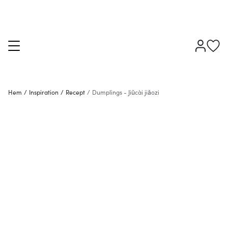
Hem
/
Inspiration
/
Recept
/
Dumplings - Jiǔcài jiǎozi