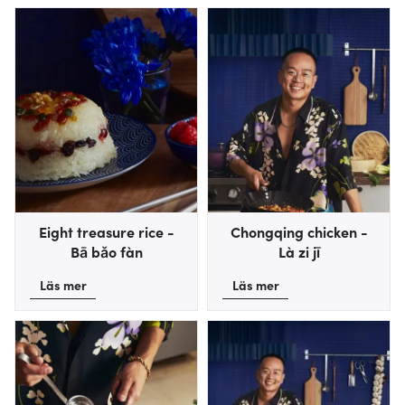
Eight treasure rice -
Chongqing chicken -
Bā bǎo fàn
Là zi jī
Läs mer
Läs mer