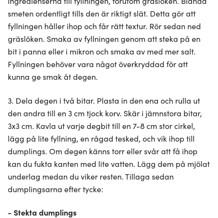
ingredienserna till fyllningen, förutom gräslöken. Blanda
smeten ordentligt tills den är riktigt slät. Detta gör att
fyllningen håller ihop och får rätt textur. Rör sedan ned
gräslöken. Smaka av fyllningen genom att steka på en
bit i panna eller i mikron och smaka av med mer salt.
Fyllningen behöver vara något överkryddad för att
kunna ge smak åt degen.
3. Dela degen i två bitar. Plasta in den ena och rulla ut
den andra till en 3 cm tjock korv. Skär i jämnstora bitar,
3x3 cm. Kavla ut varje degbit till en 7-8 cm stor cirkel,
lägg på lite fyllning, en rågad tesked, och vik ihop till
dumplings. Om degen känns torr eller svår att få ihop
kan du fukta kanten med lite vatten. Lägg dem på mjölat
underlag medan du viker resten. Tillaga sedan
dumplingsarna efter tycke:
- Stekta
dumplings