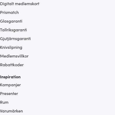
Digitalt medlemskort
Prismatch
Glasgaranti
Tallriksgaranti
Gjutjärnsgaranti
Knivslipning
Medlemsvillkor
Rabattkoder
Inspiration
Kampanjer
Presenter
Rum
Varumärken