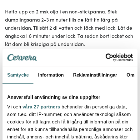
Hetta upp ca 2 msk olja i en non-stickpanna. Stek
dumplingsarna 2-3 minuter tills de fått fin färg på
undersidan. Tillsätt 2 dl vatten och täck med lock. Låt de
ångkoka i 6 minuter under lock. Ta sedan bort locket och
låt dem bli krispiga på undersidan.
- Ångade dumplings
Lägg dumplings på en bit bakplåtspapper i en
Samtycke
Information
Reklaminställningar
Om
bambukorg. Koka upp vatten på hög värme och
ångkoka på medelhög värme i 6 minuter.
Ansvarsfull användning av dina uppgifter
- Kokta dumplings
Vi och
våra 27 partners
behandlar din personliga data,
som t.ex. ditt IP-nummer, och använder teknologi såsom
Koka dumplings i lättsaltat vatten i 4-5 minuter.
cookies för att lagra och få tillgång till information på din
enhet för att kunna tillhandahålla personliga annonser och
4. Strimla ingefäran tunt. Ställ fram med
innehåll, annons- och innehållsmätning, åskådarinsikter