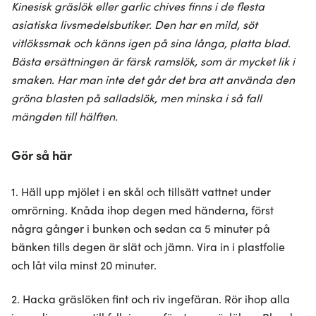
Kinesisk gräslök eller garlic chives finns i de flesta
asiatiska livsmedelsbutiker. Den har en mild, söt
vitlökssmak och känns igen på sina långa, platta blad.
Bästa ersättningen är färsk ramslök, som är mycket lik i
smaken. Har man inte det går det bra att använda den
gröna blasten på salladslök, men minska i så fall
mängden till hälften.
Gör så här
1. Häll upp mjölet i en skål och tillsätt vattnet under
omrörning. Knåda ihop degen med händerna, först
några gånger i bunken och sedan ca 5 minuter på
bänken tills degen är slät och jämn. Vira in i plastfolie
och låt vila minst 20 minuter.
2. Hacka gräslöken fint och riv ingefäran. Rör ihop alla