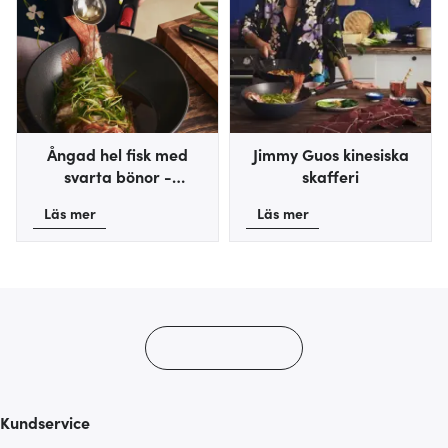
Ångad hel fisk med
Jimmy Guos kinesiska
svarta bönor -
skafferi
Qīngzhēng dòuchǐ yú
Läs mer
Läs mer
Kundservice