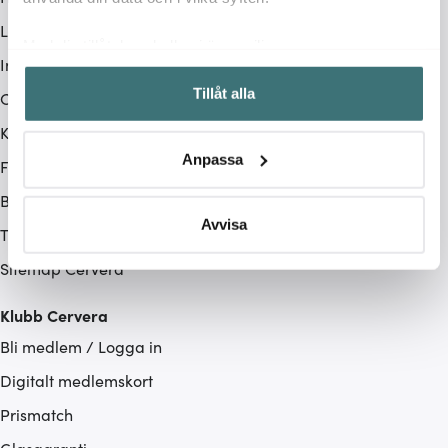
Lagerrensning
Med din tillåtelse skulle vi även vilja:
Integritetspolicy
Samla in information om din geografiska plats som
Tillåt alla
Cookiepolicy
kan ha en noggrannhet på upp till flera meter
Identifiera din enhet genom att aktivt skanna den för
Karriärsida
specifika kännetecken (fingeravtryck)
Anpassa
Franchisetagare
Ta reda på mer om hur dina personliga uppgifter
behandlas och ställ in dina preferenser i
detaljsektionen
.
Bildbank för press
Du kan ändra eller dra tillbaka ditt samtycke när som
Avvisa
Tillgänglighet
helst från cookie-förklaringen.
Sitemap Cervera
Vi använder cookies för att innehållet och annonserna
Klubb Cervera
ska anpassas efter det som vi tror att du tycker om. Det
gör också att vi kan analysera vår trafik och göra
Bli medlem / Logga in
hemsidan ännu bättre. Du bestämmer själv vilka cookies
Digitalt medlemskort
som du vill dela med dig av.
Prismatch