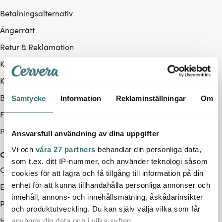
Betalningsalternativ
Ångerrätt
Retur & Reklamation
Köpvillkor
Kampanjvillkor
BRA DEAL
Samtycke
Information
Reklaminställningar
Om
Företag
Produktåterkallelse
Ansvarsfull användning av dina uppgifter
Vi och
våra 27 partners
behandlar din personliga data,
Cervera
som t.ex. ditt IP-nummer, och använder teknologi såsom
Om Cervera
cookies för att lagra och få tillgång till information på din
enhet för att kunna tillhandahålla personliga annonser och
Endast hos oss
innehåll, annons- och innehållsmätning, åskådarinsikter
Pre Loved
och produktutveckling. Du kan själv välja vilka som får
Hållbarhet
använda din data och i vilka syften.