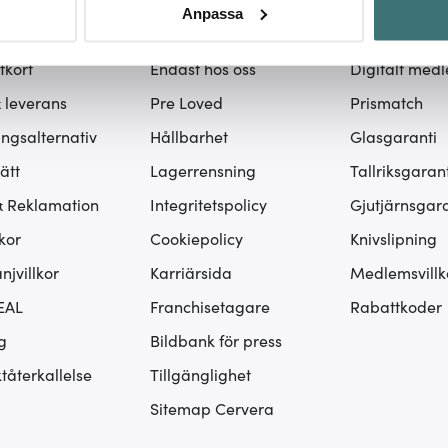
rvice
Cervera
Klubb Cerve
rsonliga uppgifter behandlas och ställ in dina preferenser i
deta
Anpassa
ke när som helst från cookie-förklaringen.
ta oss / FAQ
Om Cervera
Bli medlem /
tkort
Endast hos oss
Digitalt med
innehållet och annonserna ska anpassas efter det som vi tror att
fik och göra hemsidan ännu bättre. Du bestämmer själv vilka cook
& leverans
Pre Loved
Prismatch
ingsalternativ
Hållbarhet
Glasgaranti
ätt
Lagerrensning
Tallriksgarant
& Reklamation
Integritetspolicy
Gjutjärnsgara
kor
Cookiepolicy
Knivslipning
jvillkor
Karriärsida
Medlemsvillk
EAL
Franchisetagare
Rabattkoder
g
Bildbank för press
tåterkallelse
Tillgänglighet
Sitemap Cervera