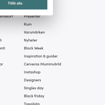
ra
Inspiration
ljsektionen
. Du kan ändra
Tillåt alla
 Logga in
Kampanjer
lemskort
Presenter
 du tycker om. Det gör också
ies som du vill dela med dig
Rum
Varumärken
i
Nyheter
nti
Black Week
Inspiration & guider
or
Cerveras Muminvärld
Instashop
Designers
Singles day
Black friday
Topplista