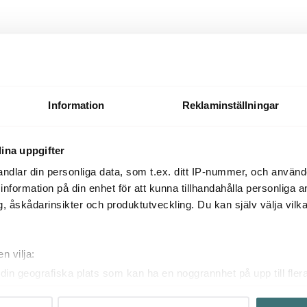
Information
Reklaminställningar
ina uppgifter
ndlar din personliga data, som t.ex. ditt IP-nummer, och använ
ill information på din enhet för att kunna tillhandahålla personliga
, åskådarinsikter och produktutveckling. Du kan själv välja vilk
våra
aktuella kampanjer här
.
n vilja:
din geografiska plats som kan ha en noggrannhet på upp till fler
om att aktivt skanna den för specifika kännetecken (fingeravtryc