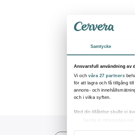
Samtycke
Ansvarsfull användning av d
Vi och
våra 27 partners
beha
för att lagra och få tillgång t
annons- och innehållsmätning
Avslutad kampanj. Se 
och i vilka syften.
Med din tillåtelse skulle vi äve
Samla in information om 
Identifiera din enhet gen