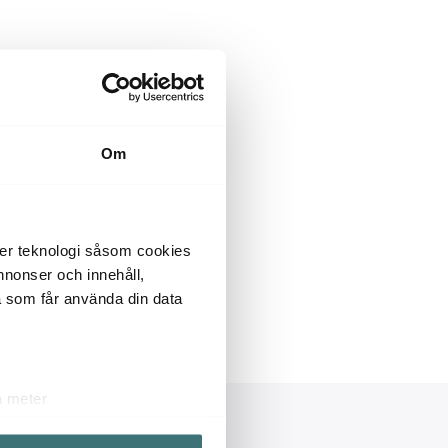
Om
der teknologi såsom cookies
 annonser och innehåll,
a som får använda din data
a meter
k)