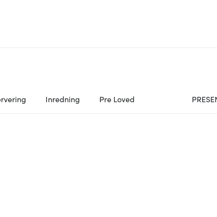
rvering
Inredning
Pre Loved
PRESE