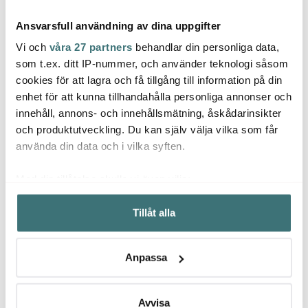
Ansvarsfull användning av dina uppgifter
Vi och
våra 27 partners
behandlar din personliga data,
som t.ex. ditt IP-nummer, och använder teknologi såsom
cookies för att lagra och få tillgång till information på din
Aarke
Aarke
Aark
enhet för att kunna tillhandahålla personliga annonser och
Aarke PET-flaska 800
Aarke Nesting Karaff 1,1
Aarke
innehåll, annons- och innehållsmätning, åskådarinsikter
ml 2-pack
L med blandningssked
Glasfl
och produktutveckling. Du kan själv välja vilka som får
299 kr
499 kr
249 k
använda din data och i vilka syften.
I lager
I lager
I la
Med din tillåtelse skulle vi även vilja:
Samla in information om din geografiska plats som
Tillåt alla
kan ha en noggrannhet på upp till flera meter
Identifiera din enhet genom att aktivt skanna den för
specifika kännetecken (fingeravtryck)
Låt dig inspireras av våra kunder
Anpassa
Ta reda på mer om hur dina personliga uppgifter
behandlas och ställ in dina preferenser i
detaljsektionen
.
Du kan ändra eller dra tillbaka ditt samtycke när som
Avvisa