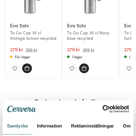
Eva Solo
Eva Solo
Eva S
To Go Cup 35 cl
To Go Cup 35 cl Navy
To Go
Vintage brown recycled
blue recycled
funky 
279 kr
279 kr
279 k
399 kr
399 kr
Få i lager
I lager
I la
Du kanske också gillar
Samtycke
Information
Reklaminställningar
Om