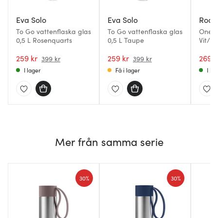
Eva Solo
Eva Solo
Root
To Go vattenflaska glas
To Go vattenflaska glas
OneBo
0,5 L Rosenquarts
0,5 L Taupe
Vit/K
259 kr
259 kr
269 k
399 kr
399 kr
I lager
Få i lager
I la
Mer från samma serie
30%
30%