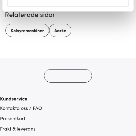
helst från cookie-förklaringen.
Relaterade sidor
Vi använder cookies för att innehållet och annonserna
ska anpassas efter det som vi tror att du tycker om. Det
Kolsyremaskiner
Aarke
gör också att vi kan analysera vår trafik och göra
hemsidan ännu bättre. Du bestämmer själv vilka cookies
som du vill dela med dig av.
Kundservice
Kontakta oss / FAQ
Presentkort
Frakt & leverans