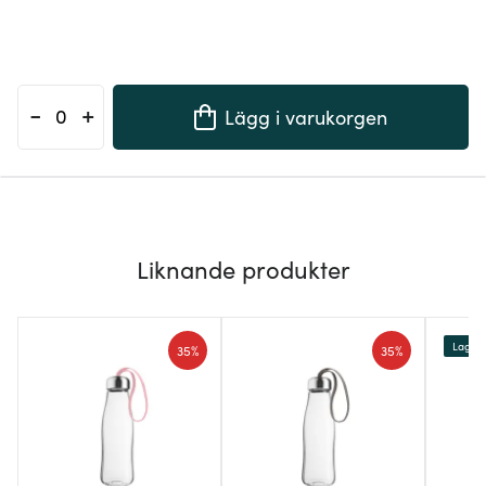
-
+
Lägg i varukorgen
Liknande produkter
Lagerr
35%
35%