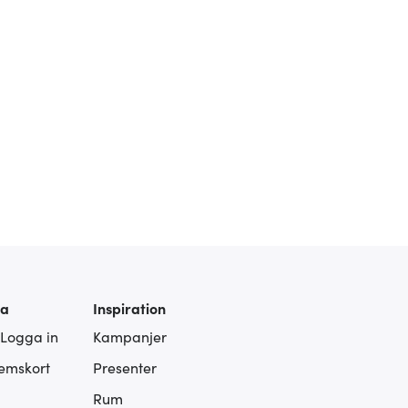
ra
Inspiration
 Logga in
Kampanjer
lemskort
Presenter
Rum