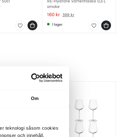
 50cl
RE‑Hydrate vattenflaska 0,5 L
Smeg va
r
smoke
Ture vat
L vit
160 kr
129 kr
699 kr
399 kr
I lager
I lager
Få i la
Om
der teknologi såsom cookies
 annonser och innehåll,