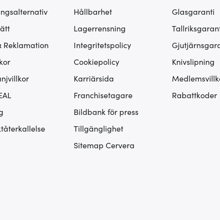
ingsalternativ
Hållbarhet
Glasgaranti
ätt
Lagerrensning
Tallriksgarant
& Reklamation
Integritetspolicy
Gjutjärnsgara
kor
Cookiepolicy
Knivslipning
jvillkor
Karriärsida
Medlemsvillk
EAL
Franchisetagare
Rabattkoder
g
Bildbank för press
tåterkallelse
Tillgänglighet
Sitemap Cervera