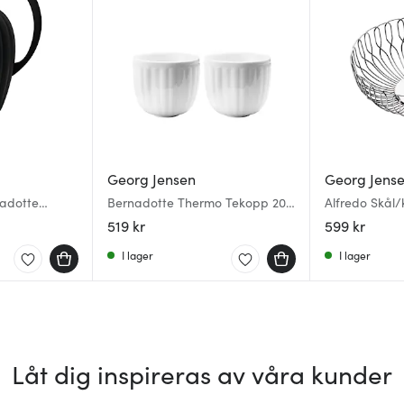
Georg Jensen
Georg Jens
adotte
Bernadotte Thermo Tekopp 20
Alfredo Skål/
vart
cl 2-pack Vit
519 kr
599 kr
I lager
I lager
Låt dig inspireras av våra kunder