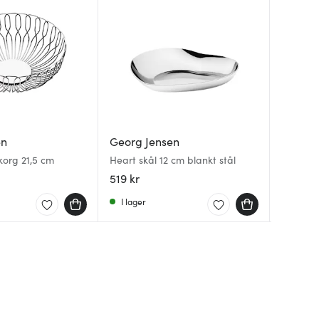
en
Georg Jensen
Georg 
Georg 
korg 21,5 cm
Heart skål 12 cm blankt stål
Bernado
Bernad
cl 2-pa
519 kr
799 kr
549 kr
I lager
I lager
I lager