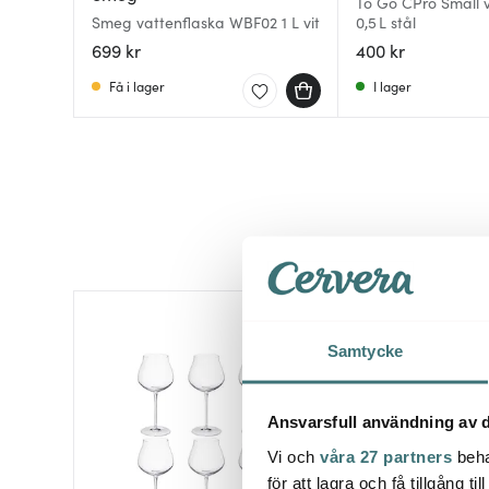
To Go CPro Small 
Smeg vattenflaska WBF02 1 L vit
0,5 L stål
699 kr
400 kr
Få i lager
I lager
Samtycke
Ansvarsfull användning av d
Vi och
våra 27 partners
beha
för att lagra och få tillgång t