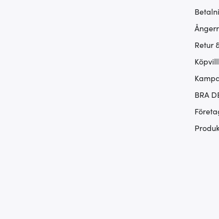
Betaln
Ångerr
Retur 
Köpvill
Kampan
BRA D
Företa
Produk