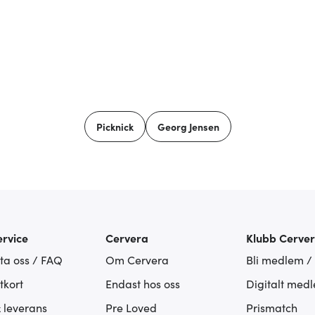
Picknick
Georg Jensen
rvice
Cervera
Klubb Cerve
ta oss / FAQ
Om Cervera
Bli medlem /
tkort
Endast hos oss
Digitalt med
& leverans
Pre Loved
Prismatch