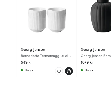
Georg Jensen
Georg Jensen
Bernadotte Termomugg 26 cl 2-
Georg Jensen Bern
pack
Termoskanna 1 L S
549 kr
1079 kr
I lager
I lager