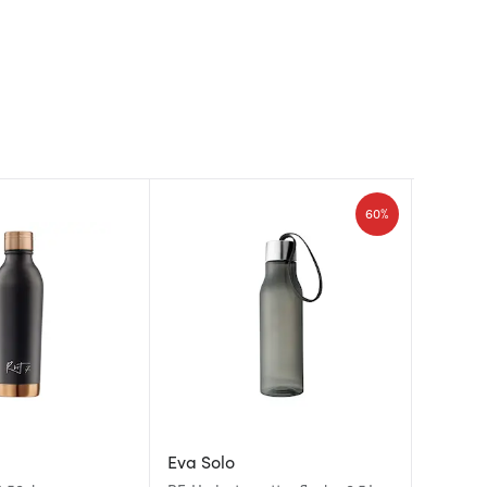
60%
Eva Solo
Smeg
Sagaf