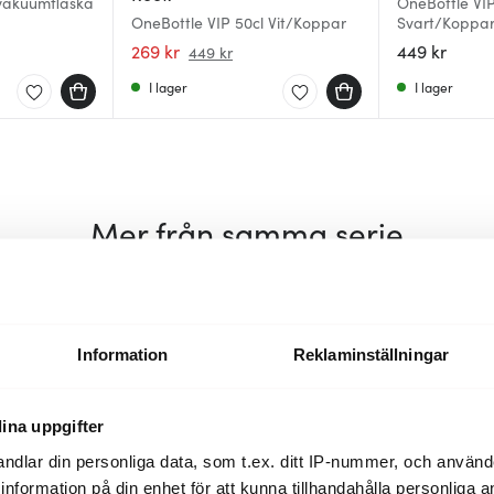
vakuumflaska
OneBottle VIP
OneBottle VIP 50cl Vit/Koppar
Svart/Koppa
269 kr
449 kr
449 kr
I lager
I lager
Mer från samma serie
Information
Reklaminställningar
ina uppgifter
ndlar din personliga data, som t.ex. ditt IP-nummer, och använ
ill information på din enhet för att kunna tillhandahålla personliga