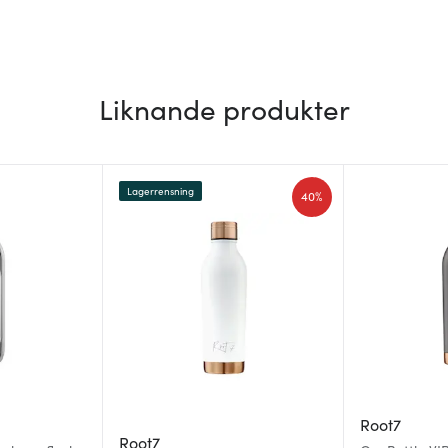
Liknande produkter
Lagerrensning
40%
Root7
Root7