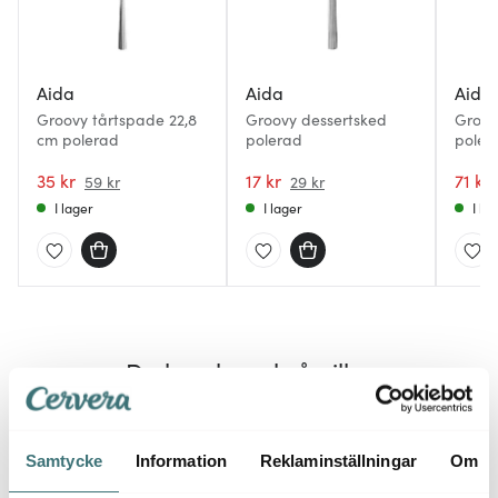
Aida
Aida
Aida
Groovy tårtspade 22,8
Groovy dessertsked
Groov
cm polerad
polerad
poler
35 kr
17 kr
71 kr
59 kr
29 kr
I lager
I lager
I la
Du kanske också gillar
40%
Samtycke
Information
Reklaminställningar
Om