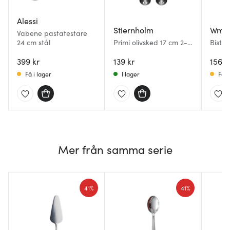
Alessi
Stiernholm
Wmf
Vabene pastatestare
24 cm stål
Primi olivsked 17 cm 2-
Bistro
pack blank
399 kr
139 kr
156 k
Få i lager
I lager
Få i
Mer från samma serie
41%
41%