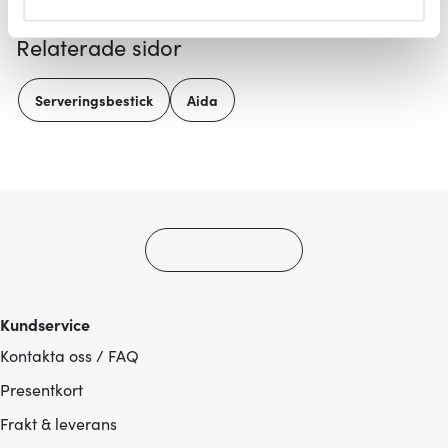
helst från cookie-förklaringen.
Relaterade sidor
Vi använder cookies för att innehållet och annonserna
ska anpassas efter det som vi tror att du tycker om. Det
Serveringsbestick
Aida
gör också att vi kan analysera vår trafik och göra
hemsidan ännu bättre. Du bestämmer själv vilka cookies
som du vill dela med dig av.
Kundservice
Kontakta oss / FAQ
Presentkort
Frakt & leverans