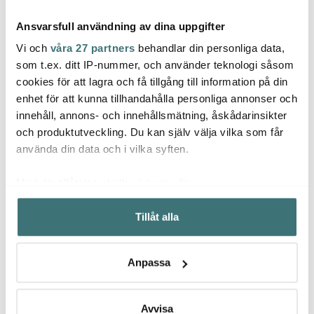
Ansvarsfull användning av dina uppgifter
Vi och
våra 27 partners
behandlar din personliga data,
som t.ex. ditt IP-nummer, och använder teknologi såsom
cookies för att lagra och få tillgång till information på din
Aida
Aida
enhet för att kunna tillhandahålla personliga annonser och
Karl Weis
Raw Sås/Potatissked
Raw S
innehåll, annons- och innehållsmätning, åskådarinsikter
Blank 2 Delar
Te- och rostmackstång
Matts
13,5x11x7,5 cm stål
och produktutveckling. Du kan själv välja vilka som får
95 kr
79 kr
95 kr
159 kr
använda din data och i vilka syften.
I lager
I lager
I la
Med din tillåtelse skulle vi även vilja:
Samla in information om din geografiska plats som
Tillåt alla
kan ha en noggrannhet på upp till flera meter
Identifiera din enhet genom att aktivt skanna den för
specifika kännetecken (fingeravtryck)
Låt dig inspireras av våra kunder
Anpassa
Ta reda på mer om hur dina personliga uppgifter
behandlas och ställ in dina preferenser i
detaljsektionen
.
Du kan ändra eller dra tillbaka ditt samtycke när som
Avvisa