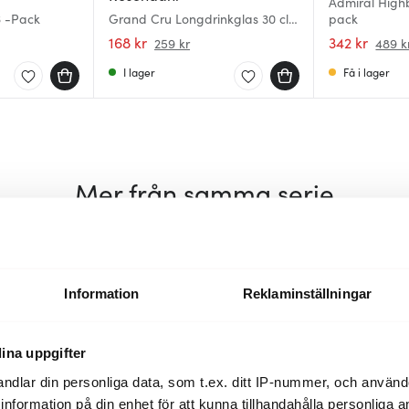
Admiral Highb
6 -Pack
Grand Cru Longdrinkglas 30 cl
pack
4-pack
168 kr
342 kr
259 kr
489 k
I lager
Få i lager
Mer från samma serie
40%
40%
Information
Reklaminställningar
ina uppgifter
ndlar din personliga data, som t.ex. ditt IP-nummer, och använ
ill information på din enhet för att kunna tillhandahålla personliga