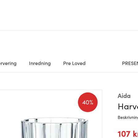
rvering
Inredning
Pre Loved
PRESE
Aida
40%
Harv
Beskrivni
107 k