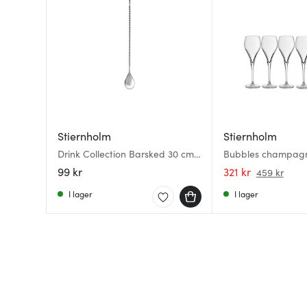
Stiernholm
Stiernholm
Drink Collection Barsked 30 cm
Bubbles champagne
Stål
6-pack klar
99 kr
321 kr
459 kr
I lager
I lager