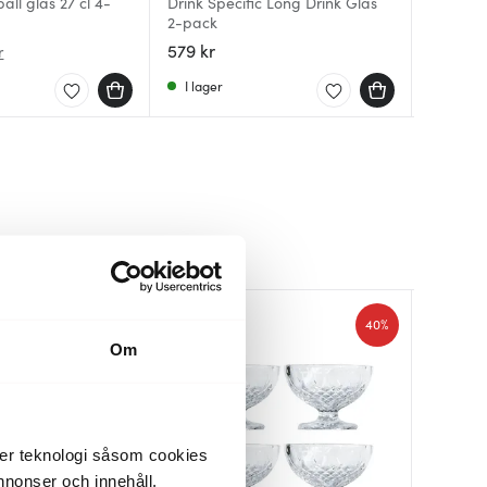
all glas 27 cl 4-
Drink Specific Long Drink Glas
2-pack
Nomu Hi-
Nobless
579 kr
55 kr
349 kr
r
I lager
I lager
I lager
40%
Om
der teknologi såsom cookies
 annonser och innehåll,