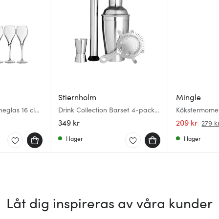
Stiernholm
Mingle
glas 16 cl
Drink Collection Barset 4-pack
Kökstermomete
Matt finish
349 kr
209 kr
279 k
I lager
I lager
Låt dig inspireras av våra kunder