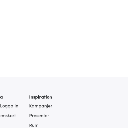
ra
Inspiration
 Logga in
Kampanjer
lemskort
Presenter
Rum