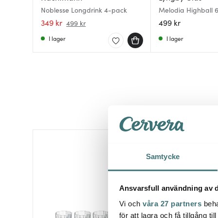
Noblesse Longdrink 4-pack
Melodia Highball 
349 kr
499 kr
499 kr
I lager
I lager
40%
Samtycke
Ansvarsfull användning av d
Vi och
våra 27 partners
beha
för att lagra och få tillgång t