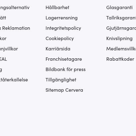
ingsalternativ
Hållbarhet
Glasgaranti
ätt
Lagerrensning
Tallriksgarant
& Reklamation
Integritetspolicy
Gjutjärnsgara
kor
Cookiepolicy
Knivslipning
jvillkor
Karriärsida
Medlemsvillk
EAL
Franchisetagare
Rabattkoder
g
Bildbank för press
tåterkallelse
Tillgänglighet
Sitemap Cervera