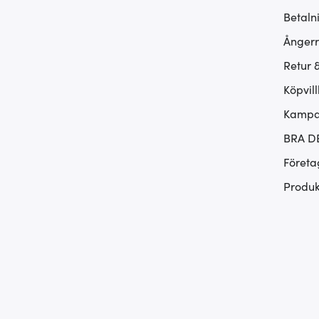
Betaln
Ångerr
Retur 
Köpvill
Kampan
BRA D
Företa
Produk