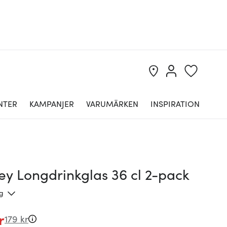
NTER
KAMPANJER
VARUMÄRKEN
INSPIRATION
ey Longdrinkglas 36 cl 2-pack
ng
r
179 kr