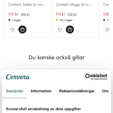
Confetti Tallrik 27 cm
Confetti Mugg 35 cl
Confet
Rosa
Rosa
Rosa
137 kr
113 kr
125 k
199 kr
159 kr
I lager
Få i lager
I la
Du kanske också gillar
30%
Samtycke
Information
Reklaminställningar
Om
Ansvarsfull användning av dina uppgifter