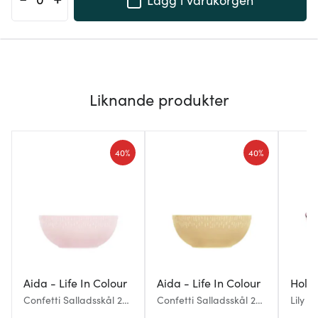
Liknande produkter
40%
40%
Aida - Life In Colour
Aida - Life In Colour
Holm
Confetti Salladsskål 23
Confetti Salladsskål 23
Lily S
cm Rosa
cm Senap
Bloss