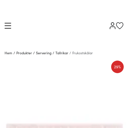
Hem
/
Produkter
/
Servering
/
Tallrikar
/
Frukostskålar
29%