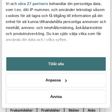
Vi och
våra 27 partners
behandlar din personliga data,
Dorre
Anders Petter
Aida 
som t.ex. ditt IP-nummer, och använder teknologi såsom
Champagneförslutare
luftpump Silver
Anders Petter
Confet
cookies för att lagra och få tillgång till information på din
Stekspade 35 cm Ek
cm Ap
enhet för att kunna tillhandahålla personliga annonser och
62 kr
149 kr
137 k
89 kr
innehåll, annons- och innehållsmätning, åskådarinsikter
I lager
I lager
I la
och produktutveckling. Du kan själv välja vilka som får
använda din data och i vilka syften.
Med din tillåtelse skulle vi även vilja:
Samla in information om din geografiska plats som
Tillåt alla
kan ha en noggrannhet på upp till flera meter
Låt dig inspireras av våra kunder
Identifiera din enhet genom att aktivt skanna den för
specifika kännetecken (fingeravtryck)
Anpassa
Ta reda på mer om hur dina personliga uppgifter
behandlas och ställ in dina preferenser i
detaljsektionen
.
Relaterade sidor
Du kan ändra eller dra tillbaka ditt samtycke när som
Avvisa
helst från cookie-förklaringen.
Frukostskålar
Fruktskålar
Skålar
Aida
Conf