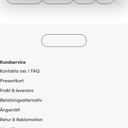
Vi använder cookies för att innehållet och annonserna
ska anpassas efter det som vi tror att du tycker om. Det
gör också att vi kan analysera vår trafik och göra
hemsidan ännu bättre. Du bestämmer själv vilka cookies
som du vill dela med dig av.
Kundservice
Kontakta oss / FAQ
Presentkort
Frakt & leverans
Betalningsalternativ
Ångerrätt
Retur & Reklamation