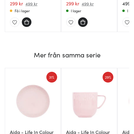
299 kr
299 kr
499 k
499 kr
499 kr
Få i lager
I lager
I la
Mer från samma serie
31%
29%
Aida - Life In Colour
Aida - Life In Colour
Aida 