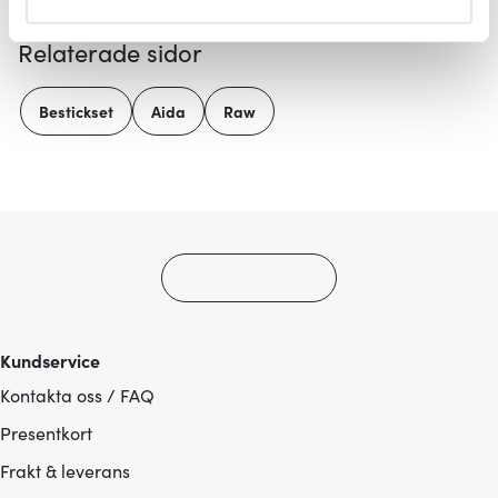
helst från cookie-förklaringen.
Relaterade sidor
Vi använder cookies för att innehållet och annonserna
ska anpassas efter det som vi tror att du tycker om. Det
Bestickset
Aida
Raw
gör också att vi kan analysera vår trafik och göra
hemsidan ännu bättre. Du bestämmer själv vilka cookies
som du vill dela med dig av.
Kundservice
Kontakta oss / FAQ
Presentkort
Frakt & leverans