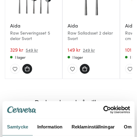
Aida
Aida
Aida
Raw Serveringsset 5
Raw Salladsset 2 delar
Raw B
delar Svart
Svart
cm Br
329 kr
149 kr
101 kr
549 kr
249 kr
I lager
I lager
I la
Du kanske också gillar
40%
40%
Samtycke
Information
Reklaminställningar
Om