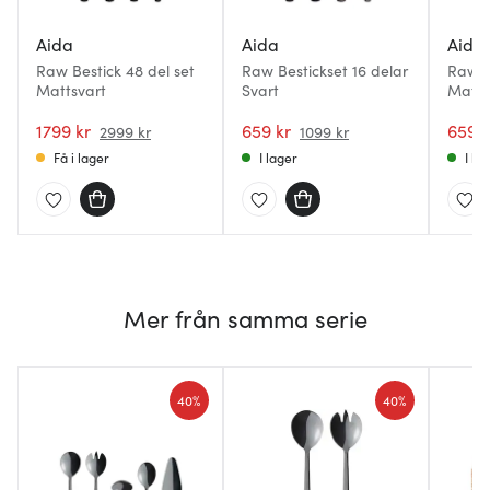
Aida
Aida
Aida
Raw Bestick 48 del set
Raw Bestickset 16 delar
Raw B
Mattsvart
Svart
Matts
1799 kr
659 kr
659 k
2999 kr
1099 kr
Få i lager
I lager
I la
Mer från samma serie
40%
40%