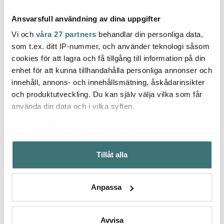
Ansvarsfull användning av dina uppgifter
Vi och
våra 27 partners
behandlar din personliga data,
som t.ex. ditt IP-nummer, och använder teknologi såsom
cookies för att lagra och få tillgång till information på din
Aida
Aida
Aida
enhet för att kunna tillhandahålla personliga annonser och
Raw Tallrik Stengods 28
Raw Grillbestick 8 delar
Raw S
innehåll, annons- och innehållsmätning, åskådarinsikter
cm Metallic Brown
Svart
delar
och produktutveckling. Du kan själv välja vilka som får
161 kr
341 kr
149 k
269 kr
569 kr
använda din data och i vilka syften.
I lager
I lager
I la
Med din tillåtelse skulle vi även vilja:
Samla in information om din geografiska plats som
Tillåt alla
kan ha en noggrannhet på upp till flera meter
Identifiera din enhet genom att aktivt skanna den för
specifika kännetecken (fingeravtryck)
Låt dig inspireras av våra kunder
Anpassa
Ta reda på mer om hur dina personliga uppgifter
behandlas och ställ in dina preferenser i
detaljsektionen
.
Du kan ändra eller dra tillbaka ditt samtycke när som
Avvisa