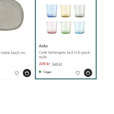
Aida
Aida
Aida
Café Vattenglas 34,5 cl 6-pack
allrik 24x21 cm
RAW Sof
Raw Org
multi
6-pack 
6-pack 
209 kr
59 kr
99 kr
349 kr
9
I lager
I lager
I lager