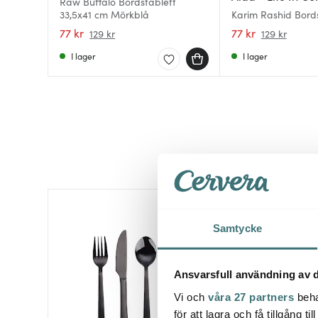
Raw Buffalo Bordstablett
33,5x41 cm Mörkblå
Karim Rashid Bord
45x30,6 cm Blåbär
77 kr
77 kr
129 kr
129 kr
I lager
I lager
40%
Samtycke
Ansvarsfull användning av d
Vi och
våra 27 partners
beha
för att lagra och få tillgång t