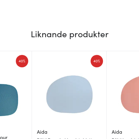
Liknande produkter
40%
40%
Aida
Aida
lour