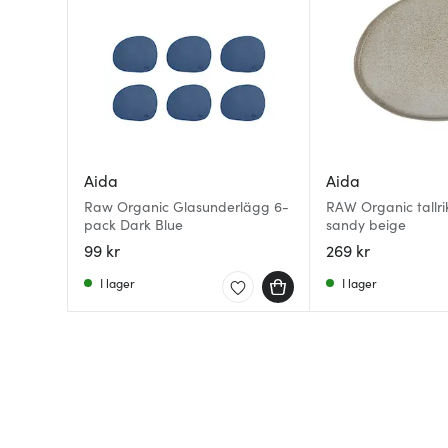
Aida
Aida
Raw Organic Glasunderlägg 6-
RAW Organic tallri
pack Dark Blue
sandy beige
99 kr
269 kr
I lager
I lager