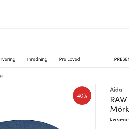
rvering
Inredning
Pre Loved
PRESE
er
Aida
40%
RAW b
Mörk
Beskrivni