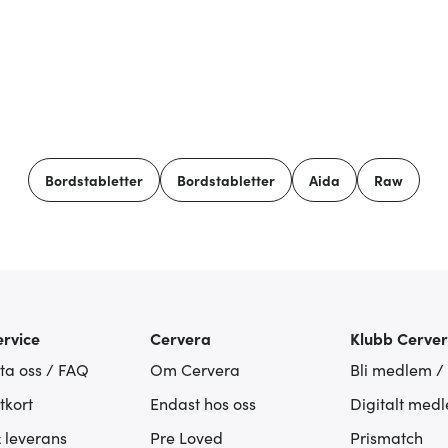
Bordstabletter
Bordstabletter
Aida
Raw
rvice
Cervera
Klubb Cerve
ta oss / FAQ
Om Cervera
Bli medlem /
tkort
Endast hos oss
Digitalt med
& leverans
Pre Loved
Prismatch