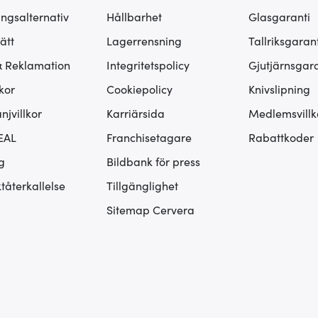
ingsalternativ
Hållbarhet
Glasgaranti
ätt
Lagerrensning
Tallriksgarant
& Reklamation
Integritetspolicy
Gjutjärnsgara
kor
Cookiepolicy
Knivslipning
jvillkor
Karriärsida
Medlemsvillk
EAL
Franchisetagare
Rabattkoder
g
Bildbank för press
tåterkallelse
Tillgänglighet
Sitemap Cervera