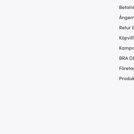
Betaln
Ångerr
Retur 
Köpvill
Kampan
BRA D
Företa
Produk