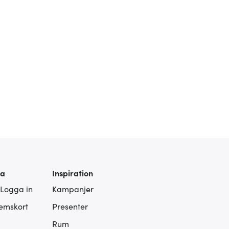
ra
Inspiration
 Logga in
Kampanjer
lemskort
Presenter
Rum