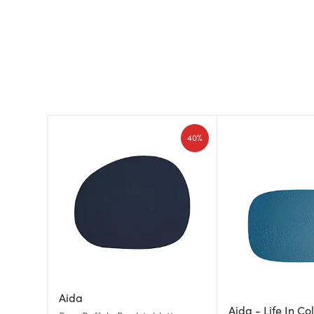
40%
Aida
Aida - Life In Co