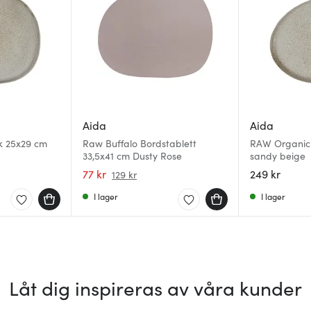
Aida
Aida
k 25x29 cm
Raw Buffalo Bordstablett
RAW Organic t
33,5x41 cm Dusty Rose
sandy beige
77 kr
249 kr
129 kr
I lager
I lager
Låt dig inspireras av våra kunder