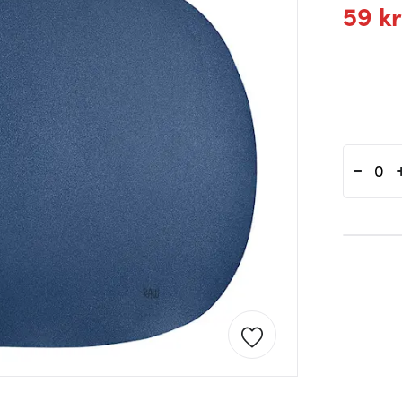
59 kr
-