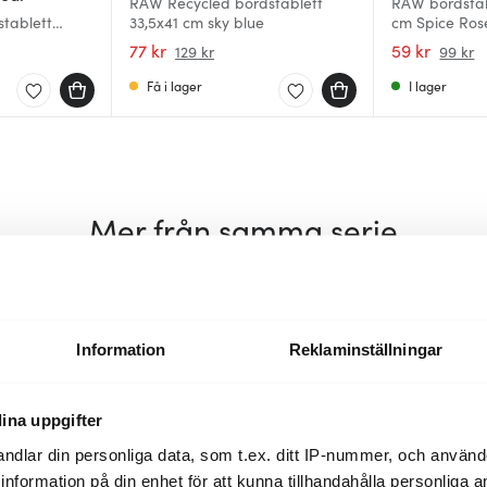
RAW Recycled bordstablett
RAW bordstabl
stablett
33,5x41 cm sky blue
cm Spice Ros
77 kr
59 kr
129 kr
99 kr
Få i lager
I lager
Mer från samma serie
40%
40%
Information
Reklaminställningar
ina uppgifter
ndlar din personliga data, som t.ex. ditt IP-nummer, och använ
ill information på din enhet för att kunna tillhandahålla personliga