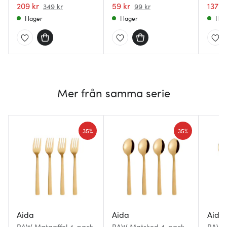
209 kr
59 kr
137 k
349 kr
99 kr
I lager
I lager
I la
Mer från samma serie
35%
35%
Aida
Aida
Aida
RAW Matgaffel 4-pack
RAW Matsked 4-pack
RAW K