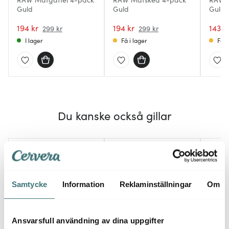
Guld
Guld
Guld
194 kr
194 kr
143 k
299 kr
299 kr
I lager
Få i lager
Få i
Du kanske också gillar
35%
40%
Samtycke
Information
Reklaminställningar
Om
Ansvarsfull användning av dina uppgifter