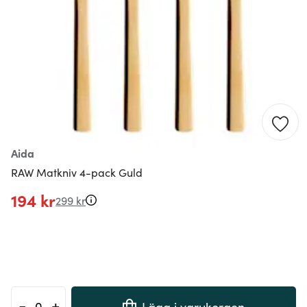
Aida
RAW Matkniv 4-pack Guld
194 kr
299 kr
-
+
Lägg i varukorgen