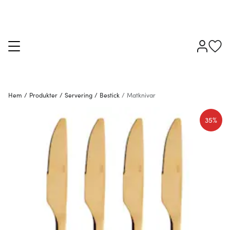
Hem
/
Produkter
/
Servering
/
Bestick
/
Matknivar
35%