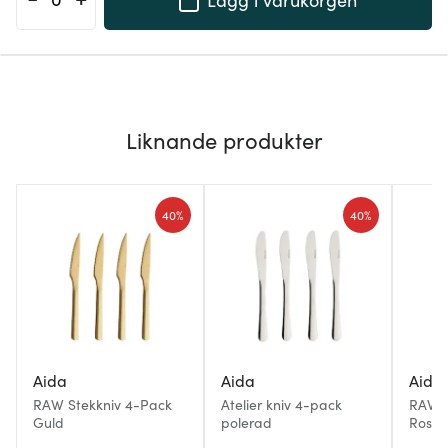
Liknande produkter
40%
40%
Aida
Aida
Aida
RAW Stekkniv 4-Pack
Atelier kniv 4-pack
RAW S
Guld
polerad
Rostfri