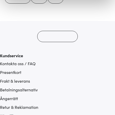
Vi använder cookies för att innehållet och annonserna
ska anpassas efter det som vi tror att du tycker om. Det
gör också att vi kan analysera vår trafik och göra
hemsidan ännu bättre. Du bestämmer själv vilka cookies
som du vill dela med dig av.
Kundservice
Kontakta oss / FAQ
Presentkort
Frakt & leverans
Betalningsalternativ
Ångerrätt
Retur & Reklamation