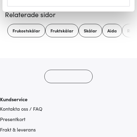
helst från cookie-förklaringen.
Relaterade sidor
Vi använder cookies för att innehållet och annonserna
ska anpassas efter det som vi tror att du tycker om. Det
Frukostskålar
Fruktskålar
Skålar
Aida
Raw
gör också att vi kan analysera vår trafik och göra
hemsidan ännu bättre. Du bestämmer själv vilka cookies
som du vill dela med dig av.
Kundservice
Kontakta oss / FAQ
Presentkort
Frakt & leverans