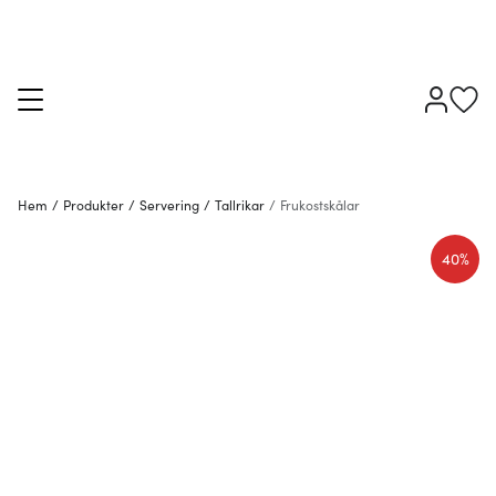
Hem
/
Produkter
/
Servering
/
Tallrikar
/
Frukostskålar
40%