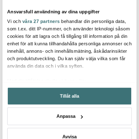
Ansvarsfull användning av dina uppgifter
Vi och
våra 27 partners
behandlar din personliga data,
som t.ex. ditt IP-nummer, och använder teknologi såsom
cookies för att lagra och få tillgång till information på din
Aida
Aida
Aida
enhet för att kunna tillhandahålla personliga annonser och
Raw Tallrik Stengods 28
Raw Skål 9,5 cm
Raw T
innehåll, annons- och innehållsmätning, åskådarinsikter
cm Northern Green
Northern Green
North
och produktutveckling. Du kan själv välja vilka som får
269 kr
77 kr
239 k
129 kr
använda din data och i vilka syften.
I lager
I lager
I la
Med din tillåtelse skulle vi även vilja:
Samla in information om din geografiska plats som
Tillåt alla
kan ha en noggrannhet på upp till flera meter
Identifiera din enhet genom att aktivt skanna den för
specifika kännetecken (fingeravtryck)
Låt dig inspireras av våra kunder
Anpassa
Ta reda på mer om hur dina personliga uppgifter
behandlas och ställ in dina preferenser i
detaljsektionen
.
Du kan ändra eller dra tillbaka ditt samtycke när som
Avvisa