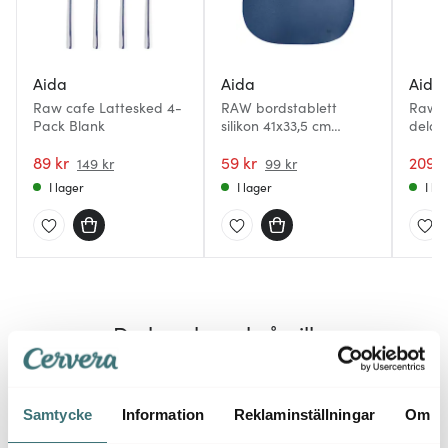
Aida
Aida
Aida
Raw cafe Lattesked 4-
RAW bordstablett
Raw S
Pack Blank
silikon 41x33,5 cm
delar 
Mörkblå
89 kr
59 kr
209 k
149 kr
99 kr
I lager
I lager
I la
Du kanske också gillar
40%
Samtycke
Information
Reklaminställningar
Om