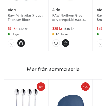
Aida
Aida
Aida
Raw Miniskålar 3-pack
RAW Northern Green
Raw S
Titanium Black
serveringsskål 30x6,4
Brun 
cm
191 kr
329 kr
149 k
319 kr
549 kr
I lager
Få i lager
I la
Mer från samma serie
40%
40%