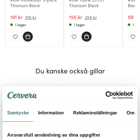
Titanium Black
Titanium Black
Black
191 kr
155 kr
59 kr
319 kr
259 kr
I lager
I lager
I la
Du kanske också gillar
40%
40%
Samtycke
Information
Reklaminställningar
Om
Ansvarsfull användning av dina uppgifter