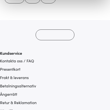
Vi använder cookies för att innehållet och annonserna
ska anpassas efter det som vi tror att du tycker om. Det
gör också att vi kan analysera vår trafik och göra
hemsidan ännu bättre. Du bestämmer själv vilka cookies
som du vill dela med dig av.
Kundservice
Kontakta oss / FAQ
Presentkort
Frakt & leverans
Betalningsalternativ
Ångerrätt
Retur & Reklamation