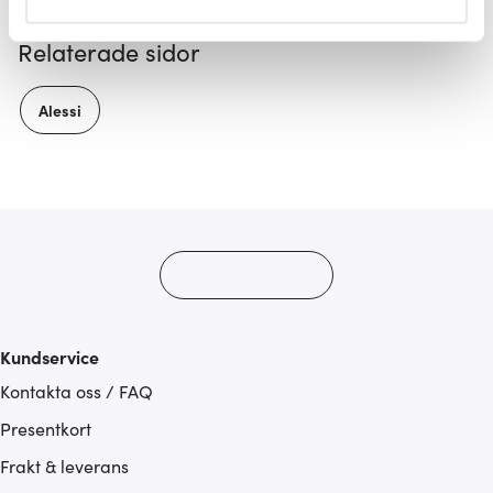
helst från cookie-förklaringen.
Relaterade sidor
Vi använder cookies för att innehållet och annonserna
ska anpassas efter det som vi tror att du tycker om. Det
Alessi
gör också att vi kan analysera vår trafik och göra
hemsidan ännu bättre. Du bestämmer själv vilka cookies
som du vill dela med dig av.
Kundservice
Kontakta oss / FAQ
Presentkort
Frakt & leverans