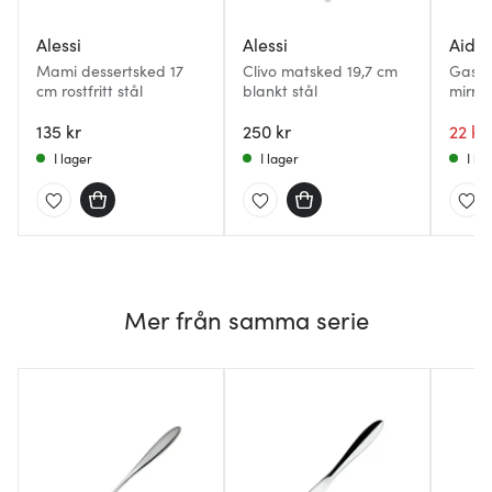
Alessi
Alessi
Aida
Mami dessertsked 17
Clivo matsked 19,7 cm
Gastr
cm rostfritt stål
blankt stål
mirror
135 kr
250 kr
22 kr
I lager
I lager
I la
Mer från samma serie