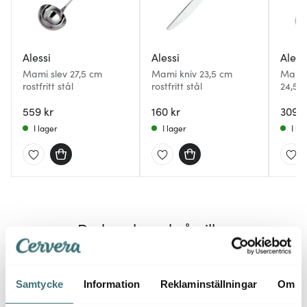
Alessi
Alessi
Aless
Mami slev 27,5 cm
Mami kniv 23,5 cm
Mami 
rostfritt stål
rostfritt stål
24,5 c
559 kr
160 kr
309 k
I lager
I lager
I la
Du kanske också gillar
Samtycke
Information
Reklaminställningar
Om