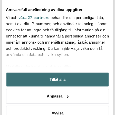
Ansvarsfull användning av dina uppgifter
Vi och
våra 27 partners
behandlar din personliga data,
som t.ex. ditt IP-nummer, och använder teknologi såsom
cookies för att lagra och få tillgång till information på din
Alessi
Alessi
Aless
enhet för att kunna tillhandahålla personliga annonser och
Kalistò 3 förvaringsburk
Kalistò 2 förvaringsburk
Parme
innehåll, annons- och innehållsmätning, åskådarinsikter
1,14 L blankt stål
1,14 L blankt stål
skål
och produktutveckling. Du kan själv välja vilka som får
1379 kr
1379 kr
250 k
använda din data och i vilka syften.
I lager
I lager
I la
Med din tillåtelse skulle vi även vilja:
Samla in information om din geografiska plats som
Tillåt alla
kan ha en noggrannhet på upp till flera meter
Identifiera din enhet genom att aktivt skanna den för
specifika kännetecken (fingeravtryck)
Låt dig inspireras av våra kunder
Anpassa
Ta reda på mer om hur dina personliga uppgifter
behandlas och ställ in dina preferenser i
detaljsektionen
.
Du kan ändra eller dra tillbaka ditt samtycke när som
Avvisa