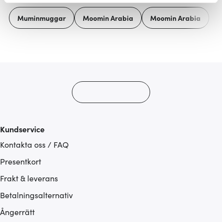
Vi använder cookies för att innehållet och annonserna
Muminmuggar
Moomin Arabia
Moomin Arabia
ska anpassas efter det som vi tror att du tycker om. Det
gör också att vi kan analysera vår trafik och göra
hemsidan ännu bättre. Du bestämmer själv vilka cookies
som du vill dela med dig av.
Kundservice
Kontakta oss / FAQ
Presentkort
Frakt & leverans
Betalningsalternativ
Ångerrätt