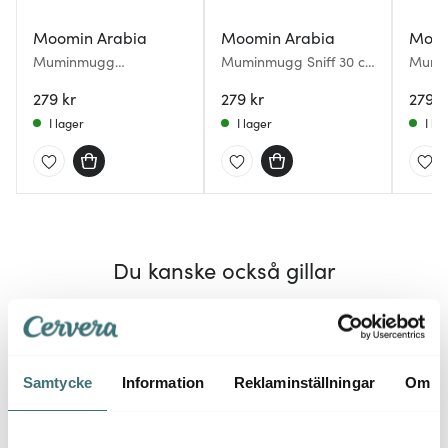
Moomin Arabia
Moomin Arabia
Moom
Muminmugg
Muminmugg Sniff 30 cl
Mumin
Muminpappan 30 cl
Blå
på Än
Grå
279 kr
279 kr
279 k
I lager
I lager
I la
Du kanske också gillar
Samtycke
Information
Reklaminställningar
Om