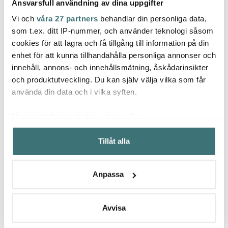
Ansvarsfull användning av dina uppgifter
Vi och
våra 27 partners
behandlar din personliga data,
som t.ex. ditt IP-nummer, och använder teknologi såsom
Moomin Arabia
Moomin Arabia
Moom
cookies för att lagra och få tillgång till information på din
Muminmugg Stinky i
Muminmugg Misan Gul
Mumi
enhet för att kunna tillhandahålla personliga annonser och
Farten Brun
innehåll, annons- och innehållsmätning, åskådarinsikter
279 kr
279 kr
279 k
och produktutveckling. Du kan själv välja vilka som får
I lager
I lager
I la
använda din data och i vilka syften.
Med din tillåtelse skulle vi även vilja:
Samla in information om din geografiska plats som
Tillåt alla
kan ha en noggrannhet på upp till flera meter
Identifiera din enhet genom att aktivt skanna den för
Låt dig inspireras av våra kunder
specifika kännetecken (fingeravtryck)
Anpassa
Ta reda på mer om hur dina personliga uppgifter
behandlas och ställ in dina preferenser i
detaljsektionen
.
Du kan ändra eller dra tillbaka ditt samtycke när som
Avvisa
Relaterade sidor
helst från cookie-förklaringen.