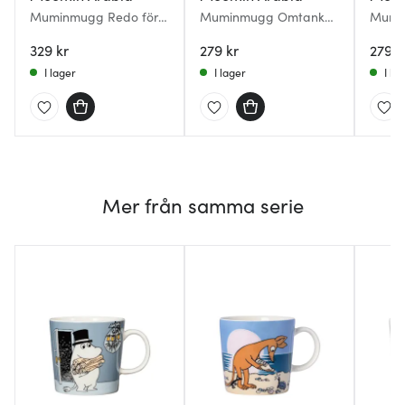
Muminmugg Redo för
Muminmugg Omtanke
Mumin
semester 30 cl Sommar
30 cl
Violet
2026
329 kr
279 kr
279 k
I lager
I lager
I la
Mer från samma serie