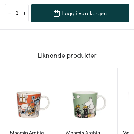
-
+
Lägg i varukorgen
Liknande produkter
Moomin Arabia
Moomin Arabia
Moom