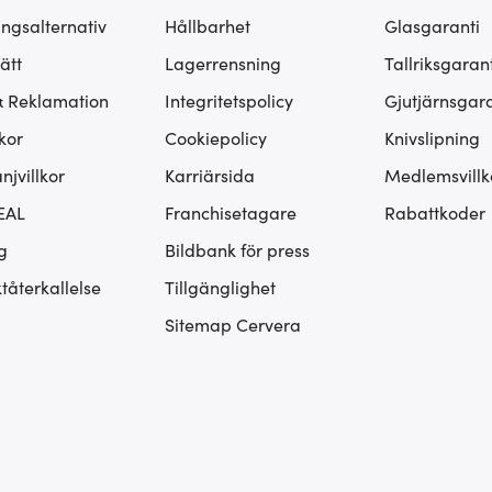
ingsalternativ
Hållbarhet
Glasgaranti
ätt
Lagerrensning
Tallriksgarant
& Reklamation
Integritetspolicy
Gjutjärnsgara
kor
Cookiepolicy
Knivslipning
jvillkor
Karriärsida
Medlemsvillk
EAL
Franchisetagare
Rabattkoder
g
Bildbank för press
tåterkallelse
Tillgänglighet
Sitemap Cervera