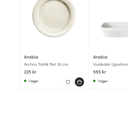
Arabia
Arabia
Arctica Tallrik flat 26 cm
Uunikokki Ugnsform
225 kr
555 kr
I lager
I lager