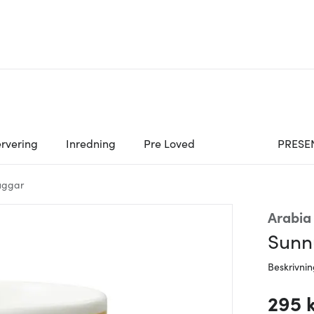
rvering
Inredning
Pre Loved
PRESE
uggar
Arabia
Sunn
Beskrivni
295 