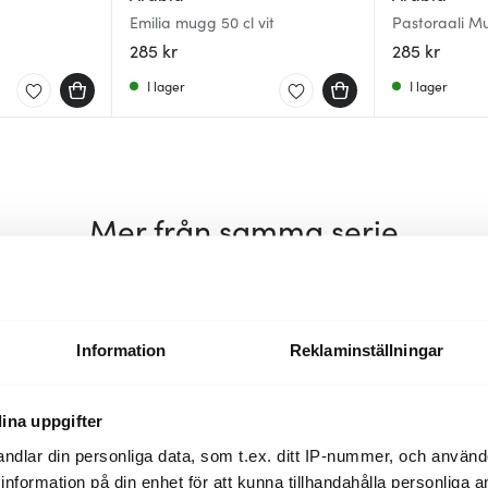
Emilia mugg 50 cl vit
Pastoraali M
285 kr
285 kr
I lager
I lager
Mer från samma serie
Information
Reklaminställningar
ina uppgifter
ndlar din personliga data, som t.ex. ditt IP-nummer, och använ
ill information på din enhet för att kunna tillhandahålla personliga