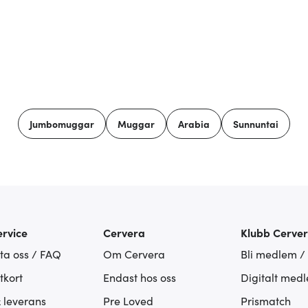
Jumbomuggar
Muggar
Arabia
Sunnuntai
rvice
Cervera
Klubb Cerve
ta oss / FAQ
Om Cervera
Bli medlem /
tkort
Endast hos oss
Digitalt med
& leverans
Pre Loved
Prismatch