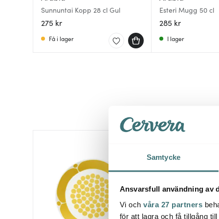
Sunnuntai Kopp 28 cl Gul
Esteri Mugg 50 cl
275 kr
285 kr
Få i lager
I lager
Samtycke
Ansvarsfull användning av d
Vi och
våra 27 partners
beha
för att lagra och få tillgång t