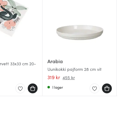
Arabia
Arabia
Arabia
vett 33x33 cm 20-
Mainio 
Uunikokki pajform 28 cm vit
Vit/Svar
Arctica 
319 kr
525 kr
225 kr
455 kr
I lager
Få i la
I lager