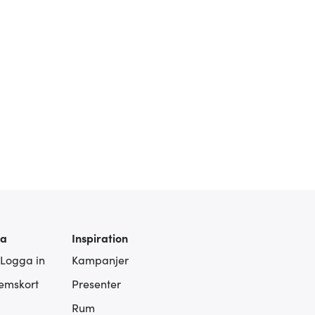
ra
Inspiration
 Logga in
Kampanjer
lemskort
Presenter
Rum