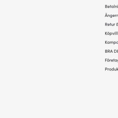
Betaln
Ångerr
Retur 
Köpvill
Kampan
BRA D
Företa
Produk