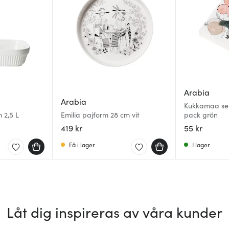
Arabia
Arabia
Kukkamaa ser
 2,5 L
Emilia pajform 28 cm vit
pack grön
419 kr
55 kr
Få i lager
I lager
Låt dig inspireras av våra kunder