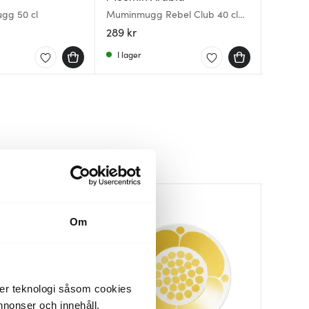
ugg 50 cl
Muminmugg Rebel Club 40 cl
Lisa Lar
Sunnunt
Talk it all Out
mugg 35 
289 kr
295 kr
275 kr
I lager
I lager
Få i la
Om
der teknologi såsom cookies
 annonser och innehåll,