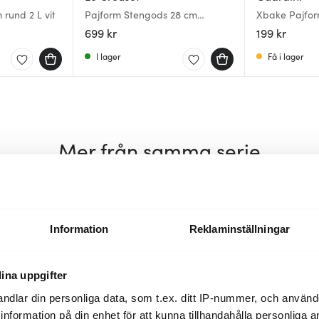
 rund 2 L vit
Pajform Stengods 28 cm
Xbake Pajfor
Meringue
699 kr
199 kr
I lager
Få i lager
Mer från samma serie
30%
Information
Reklaminställningar
ina uppgifter
ndlar din personliga data, som t.ex. ditt IP-nummer, och använ
ill information på din enhet för att kunna tillhandahålla personliga