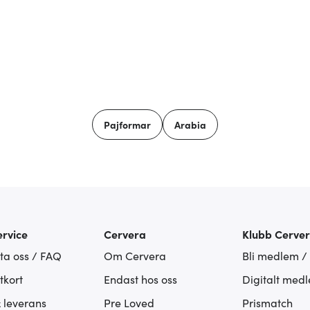
Pajformar
Arabia
rvice
Cervera
Klubb Cerve
ta oss / FAQ
Om Cervera
Bli medlem /
tkort
Endast hos oss
Digitalt med
& leverans
Pre Loved
Prismatch