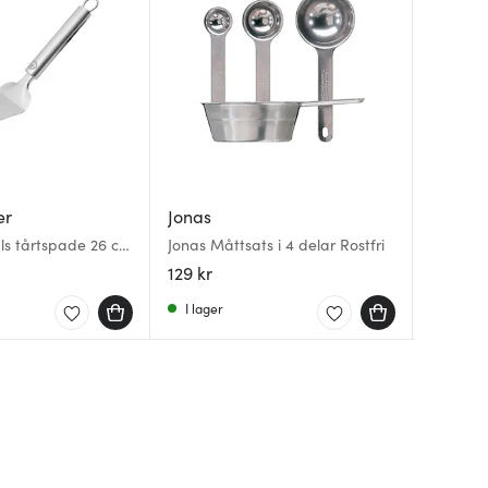
er
Jonas
Hällma
Mingle
als tårtspade 26 cm
Jonas Måttsats i 4 delar Rostfri
Grillha
Kökster
129 kr
199 kr
209 kr
I lager
I lager
I lager