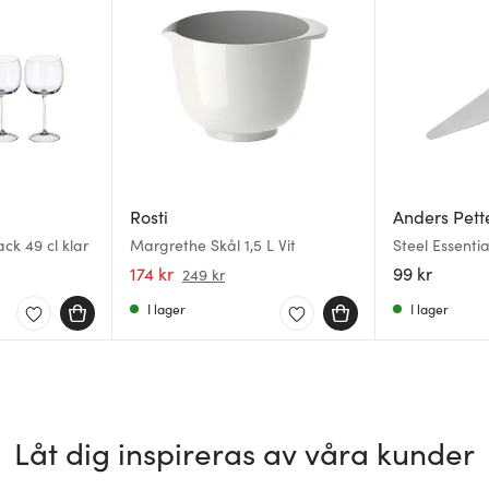
Rosti
Anders Pett
ack 49 cl klar
Margrethe Skål 1,5 L Vit
Steel Essenti
stål
174 kr
99 kr
249 kr
I lager
I lager
Låt dig inspireras av våra kunder