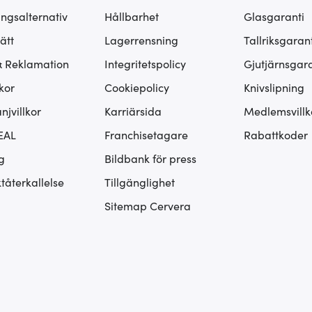
ingsalternativ
Hållbarhet
Glasgaranti
ätt
Lagerrensning
Tallriksgarant
& Reklamation
Integritetspolicy
Gjutjärnsgara
kor
Cookiepolicy
Knivslipning
jvillkor
Karriärsida
Medlemsvillk
EAL
Franchisetagare
Rabattkoder
g
Bildbank för press
tåterkallelse
Tillgänglighet
Sitemap Cervera