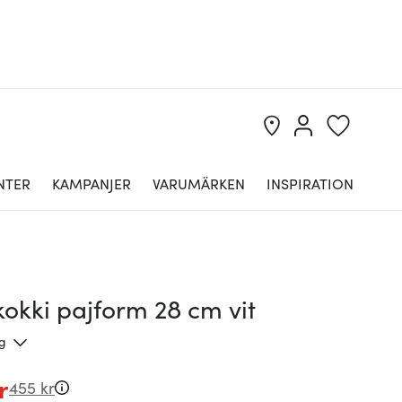
NTER
KAMPANJER
VARUMÄRKEN
INSPIRATION
okki pajform 28 cm vit
ng
r
455 kr