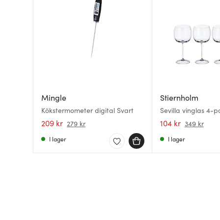
Mingle
Stiernholm
Kökstermometer digital Svart
Sevilla vinglas 4-p
209 kr
104 kr
279 kr
349 kr
I lager
I lager