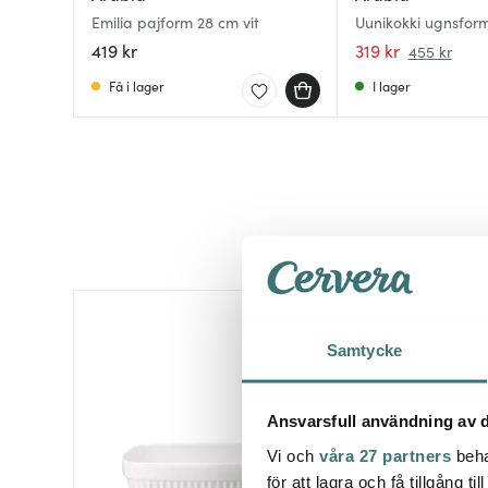
Emilia pajform 28 cm vit
Uunikokki ugnsform
419 kr
319 kr
455 kr
Få i lager
I lager
Samtycke
Ansvarsfull användning av d
Vi och
våra 27 partners
beha
för att lagra och få tillgång t