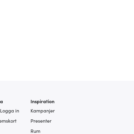
ra
Inspiration
 Logga in
Kampanjer
lemskort
Presenter
Rum