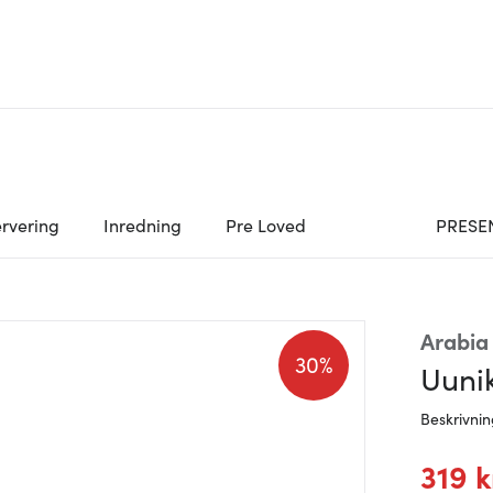
rvering
Inredning
Pre Loved
PRESE
Arabia
30%
Uunik
Beskrivni
319 k