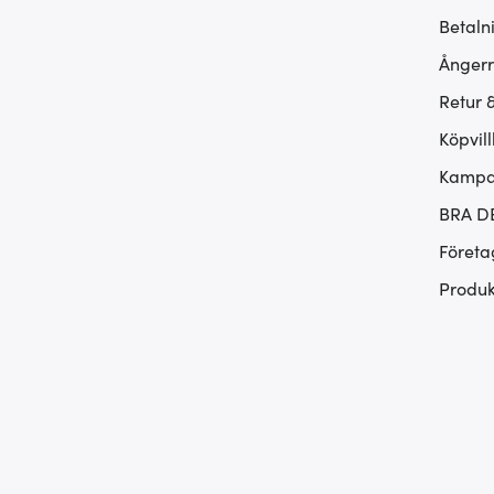
Betaln
Ångerr
Retur 
Köpvill
Kampan
BRA D
Företa
Produk