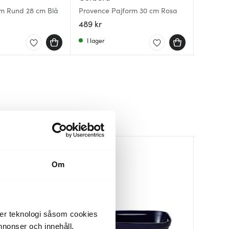
m Rund 28 cm Blå
Provence Pajform 30 cm Rosa
Pajform
Emilia p
489 kr
529 kr
419 kr
I lager
Få i la
Få i la
30%
Om
der teknologi såsom cookies
 annonser och innehåll,