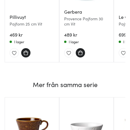
Gerbera
Pillivuyt
Le Cr
Provence Pajform 30
Pajform 25 cm Vit
cm Vit
Pajfo
cm Me
469 kr
489 kr
699 k
I lager
I lager
I la
Mer från samma serie