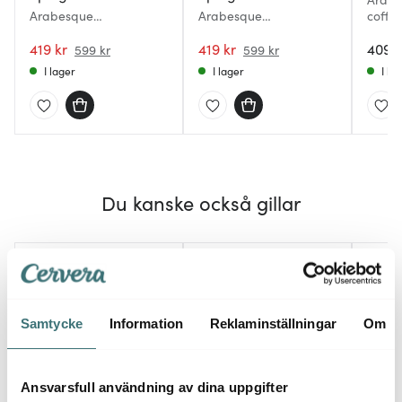
Arabesque
Arabesque
coffe
Champagneglas 30 cl
Bordeauxglas 81 cl 2-
2-pack
419 kr
pack
419 kr
409 k
599 kr
599 kr
I lager
I lager
I la
Du kanske också gillar
40%
25%
Samtycke
Information
Reklaminställningar
Om
Ansvarsfull användning av dina uppgifter