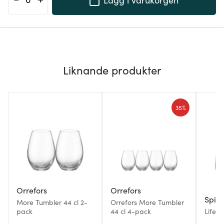
Liknande produkter
35%
Orrefors
Orrefors
Spie
More Tumbler 44 cl 2-
Orrefors More Tumbler
pack
44 cl 4-pack
Lifest
2-pac