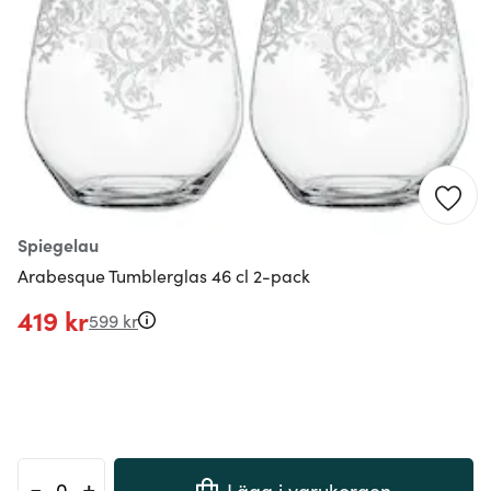
Spiegelau
Arabesque Tumblerglas 46 cl 2-pack
419 kr
599 kr
-
+
Lägg i varukorgen