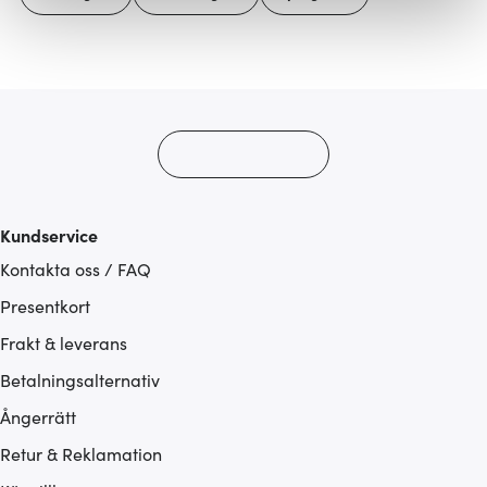
Vi använder cookies för att innehållet och annonserna
ska anpassas efter det som vi tror att du tycker om. Det
gör också att vi kan analysera vår trafik och göra
hemsidan ännu bättre. Du bestämmer själv vilka cookies
som du vill dela med dig av.
Kundservice
Kontakta oss / FAQ
Presentkort
Frakt & leverans
Betalningsalternativ
Ångerrätt
Retur & Reklamation