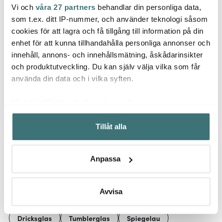
Vi och
våra 27 partners
behandlar din personliga data,
Spiegelau
Spiegelau
Spie
som t.ex. ditt IP-nummer, och använder teknologi såsom
Taverna Ölglas 59 cl 2-
LifeStyle
Beer C
cookies för att lagra och få tillgång till information på din
pack
Champagne/Cocktail
47,5 c
enhet för att kunna tillhandahålla personliga annonser och
191 kr
30 cl 4-pack
412 kr
209 k
319 kr
549 kr
innehåll, annons- och innehållsmätning, åskådarinsikter
I lager
I lager
I la
och produktutveckling. Du kan själv välja vilka som får
använda din data och i vilka syften.
Med din tillåtelse skulle vi även vilja:
Samla in information om din geografiska plats som
Tillåt alla
kan ha en noggrannhet på upp till flera meter
Låt dig inspireras av våra kunder
Identifiera din enhet genom att aktivt skanna den för
specifika kännetecken (fingeravtryck)
Anpassa
Ta reda på mer om hur dina personliga uppgifter
behandlas och ställ in dina preferenser i
detaljsektionen
.
Relaterade sidor
Du kan ändra eller dra tillbaka ditt samtycke när som
Avvisa
helst från cookie-förklaringen.
Dricksglas
Tumblerglas
Spiegelau