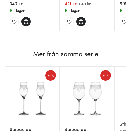
349 kr
421 kr
599 k
649 kr
I lager
I lager
I la
Mer från samma serie
30%
30%
Sthål
Spiegelau
Spiegelau
Arabe