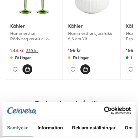
Kähler
Kähler
Kähl
Hammershøi
Hammershøi Ljusstake
Hamm
Rödvinsglas 49 cl 2-
5,5 cm Vit
Espre
pack Grön
Indig
244 kr
199 kr
199 k
339 kr
Få i lager
Få i lager
I la
Du kanske också gillar
Samtycke
Information
Reklaminställningar
Om