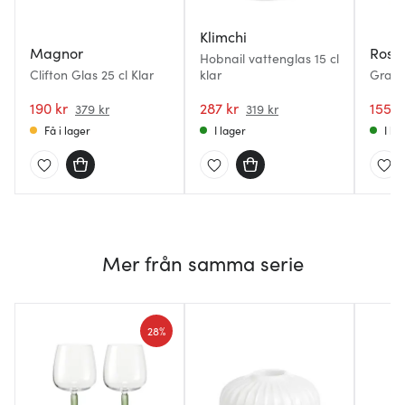
Klimchi
Magnor
Rose
Hobnail vattenglas 15 cl
Clifton Glas 25 cl Klar
klar
Grand
22 cl
190 kr
287 kr
155 k
379 kr
319 kr
Få i lager
I lager
I la
Mer från samma serie
28%