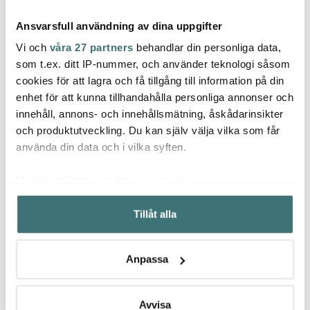
Ansvarsfull användning av dina uppgifter
Vi och
våra 27 partners
behandlar din personliga data,
som t.ex. ditt IP-nummer, och använder teknologi såsom
cookies för att lagra och få tillgång till information på din
Kähler
Kähler
Kähl
enhet för att kunna tillhandahålla personliga annonser och
Hammershøi Kanna 50
Hammershøi Kvarn 18,5
Hamm
innehåll, annons- och innehållsmätning, åskådarinsikter
cl Vit
cm Vit
förvar
symp
och produktutveckling. Du kan själv välja vilka som får
399 kr
669 kr
159 k
använda din data och i vilka syften.
Få i lager
I lager
I la
Med din tillåtelse skulle vi även vilja:
Samla in information om din geografiska plats som
Tillåt alla
kan ha en noggrannhet på upp till flera meter
Identifiera din enhet genom att aktivt skanna den för
specifika kännetecken (fingeravtryck)
Låt dig inspireras av våra kunder
Anpassa
Ta reda på mer om hur dina personliga uppgifter
behandlas och ställ in dina preferenser i
detaljsektionen
.
Du kan ändra eller dra tillbaka ditt samtycke när som
Avvisa