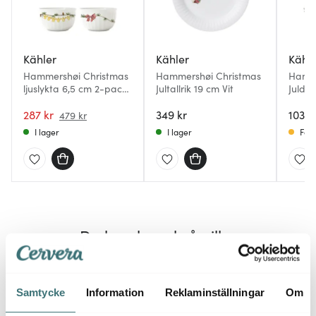
Kähler
Kähler
Kähl
Hammershøi Christmas
Hammershøi Christmas
Hamme
ljuslykta 6,5 cm 2-pack
Jultallrik 19 cm Vit
Julduk
vit
287 kr
349 kr
1039 
479 kr
I lager
I lager
Få i
Du kanske också gillar
Samtycke
Information
Reklaminställningar
Om