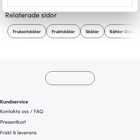
helst från cookie-förklaringen.
Relaterade sidor
Vi använder cookies för att innehållet och annonserna
ska anpassas efter det som vi tror att du tycker om. Det
Frukostskålar
Fruktskålar
Skålar
Kähler Design
gör också att vi kan analysera vår trafik och göra
hemsidan ännu bättre. Du bestämmer själv vilka cookies
som du vill dela med dig av.
Kundservice
Kontakta oss / FAQ
Presentkort
Frakt & leverans