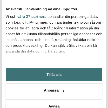
Ansvarsfull användning av dina uppgifter
Vi och
våra 27 partners
behandlar din personliga data,
som t.ex. ditt IP-nummer, och använder teknologi såsom
cookies för att lagra och få tillgång till information på din
Kähler
Kähler
Kähl
enhet för att kunna tillhandahålla personliga annonser och
Hammershøi Christmas
Hammershøi
Hamme
innehåll, annons- och innehållsmätning, åskådarinsikter
Snögubbe 11,5 cm Vit
Espressokopp10 cl
Vit
Indigo
och produktutveckling. Du kan själv välja vilka som får
279 kr
199 kr
209 k
använda din data och i vilka syften.
I lager
I lager
Få i
Med din tillåtelse skulle vi även vilja:
Samla in information om din geografiska plats som
Tillåt alla
kan ha en noggrannhet på upp till flera meter
Identifiera din enhet genom att aktivt skanna den för
specifika kännetecken (fingeravtryck)
Låt dig inspireras av våra kunder
Anpassa
Ta reda på mer om hur dina personliga uppgifter
behandlas och ställ in dina preferenser i
detaljsektionen
.
Du kan ändra eller dra tillbaka ditt samtycke när som
Avvisa