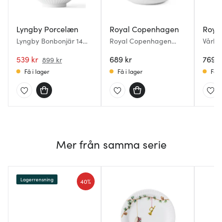
Lyngby Porcelæn
Royal Copenhagen
Roya
Lyngby Bonbonjär 14
Royal Copenhagen
Vårkol
cm Porslin Vit
Bonbonjär 2025 mix
Bonbo
539 kr
fjädrar 7x10 cm
689 kr
cm ä
769 k
899 kr
Få i lager
Få i lager
Få i
Mer från samma serie
Lagerrensning
40%