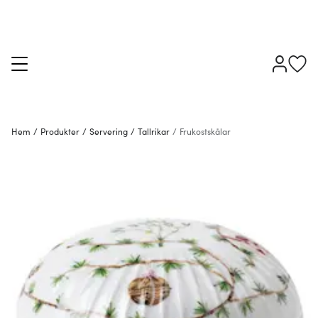
Hem
/
Produkter
/
Servering
/
Tallrikar
/
Frukostskålar