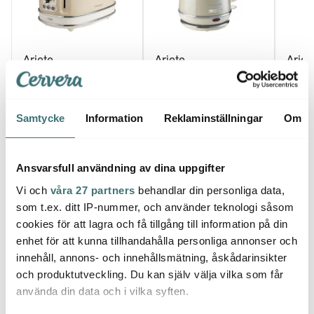
Ariete
Ariete
Ariet
Vintage 155 Brödrost 2
Vintage Vattenkokare 1
Vinta
skivor Beige
L Beige
Beige
599 kr
473 kr
904 k
Samtycke
Information
Reklaminställningar
Om
I lager
I lager
I la
Ansvarsfull användning av dina uppgifter
Vi och
våra 27 partners
behandlar din personliga data,
som t.ex. ditt IP-nummer, och använder teknologi såsom
cookies för att lagra och få tillgång till information på din
Låt dig inspireras av våra kunder
enhet för att kunna tillhandahålla personliga annonser och
innehåll, annons- och innehållsmätning, åskådarinsikter
och produktutveckling. Du kan själv välja vilka som får
använda din data och i vilka syften.