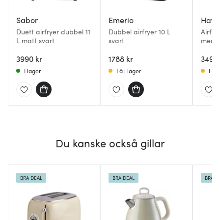
Sabor
Emerio
Haw
Duett airfryer dubbel 11
Dubbel airfryer 10 L
Airfry
L matt svart
svart
med a
beläg
3990 kr
1788 kr
3490 
I lager
Få i lager
Få i
Du kanske också gillar
BRA DEAL
BRA DEAL
BRA D