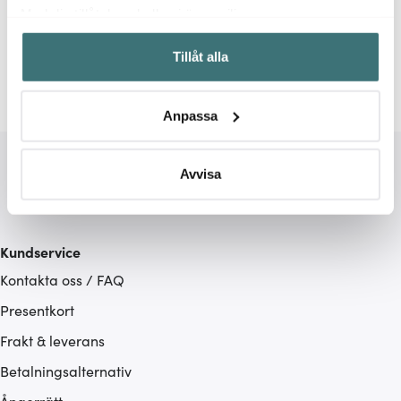
Relaterade sidor
Med din tillåtelse skulle vi även vilja:
Samla in information om din geografiska plats som
Airfryer
Ariete
Tillåt alla
kan ha en noggrannhet på upp till flera meter
Identifiera din enhet genom att aktivt skanna den för
specifika kännetecken (fingeravtryck)
Anpassa
Ta reda på mer om hur dina personliga uppgifter
behandlas och ställ in dina preferenser i
detaljsektionen
.
Du kan ändra eller dra tillbaka ditt samtycke när som
Avvisa
helst från cookie-förklaringen.
Vi använder cookies för att innehållet och annonserna
Kundservice
ska anpassas efter det som vi tror att du tycker om. Det
Kontakta oss / FAQ
gör också att vi kan analysera vår trafik och göra
hemsidan ännu bättre. Du bestämmer själv vilka cookies
Presentkort
som du vill dela med dig av.
Frakt & leverans
Betalningsalternativ