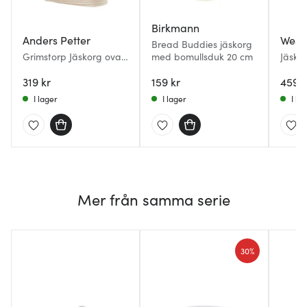
Birkmann
Anders Petter
West
Bread Buddies jäskorg
Grimstorp Jäskorg oval
med bomullsduk 20 cm
Jäsko
28x13 cm
319 kr
159 kr
459 k
I lager
I lager
I la
Mer från samma serie
30%