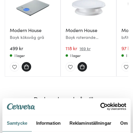
Modern House
Modern House
Mode
Bayk köksvåg grå
Bayk roterande
bAYk 
dekorationsfat 27 cm
klar
499 kr
vit
118 kr
97 kr
169 kr
I lager
I lager
I la
Du kanske också gillar
Samtycke
Information
Reklaminställningar
Om