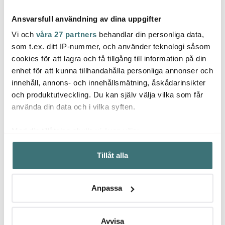
Ansvarsfull användning av dina uppgifter
Vi och
våra 27 partners
behandlar din personliga data,
som t.ex. ditt IP-nummer, och använder teknologi såsom
cookies för att lagra och få tillgång till information på din
Mingle
Dorre
enhet för att kunna tillhandahålla personliga annonser och
Hexc
Digital grill- och
Cookie Degskärare 15
innehåll, annons- och innehållsmätning, åskådarinsikter
ugnstermometer
cm Stål
Knivb
och produktutveckling. Du kan själv välja vilka som får
499 kr
79 kr
1399 
använda din data och i vilka syften.
I lager
I lager
I la
Med din tillåtelse skulle vi även vilja:
Samla in information om din geografiska plats som
Tillåt alla
kan ha en noggrannhet på upp till flera meter
Identifiera din enhet genom att aktivt skanna den för
specifika kännetecken (fingeravtryck)
Låt dig inspireras av våra kunder
Anpassa
Ta reda på mer om hur dina personliga uppgifter
behandlas och ställ in dina preferenser i
detaljsektionen
.
Du kan ändra eller dra tillbaka ditt samtycke när som
Avvisa