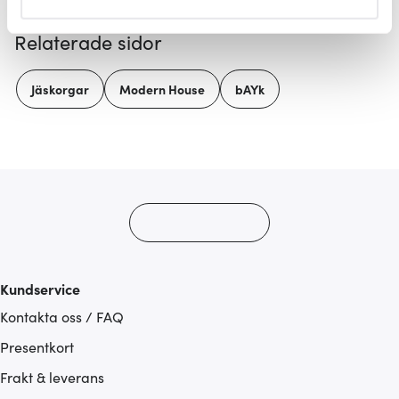
helst från cookie-förklaringen.
Relaterade sidor
Vi använder cookies för att innehållet och annonserna
ska anpassas efter det som vi tror att du tycker om. Det
Jäskorgar
Modern House
bAYk
gör också att vi kan analysera vår trafik och göra
hemsidan ännu bättre. Du bestämmer själv vilka cookies
som du vill dela med dig av.
Kundservice
Kontakta oss / FAQ
Presentkort
Frakt & leverans