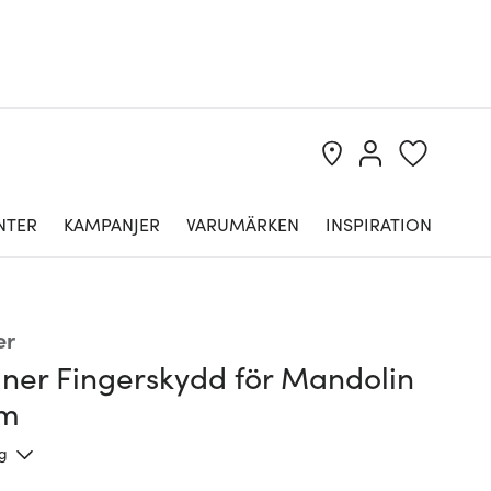
NTER
KAMPANJER
VARUMÄRKEN
INSPIRATION
er
iner Fingerskydd för Mandolin
cm
ng