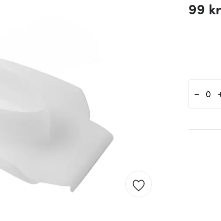
99 k
-