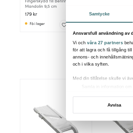
Fingerskydd till Benriner
Mandolin 9,5 cm
179 kr
Samtycke
Få i lager
Ansvarsfull användning av d
Vi och
våra 27 partners
beha
för att lagra och få tillgång t
annons- och innehållsmätning
och i vilka syften.
Med din tillåtelse skulle vi äve
Samla in information om 
Identifiera din enhet gen
Ta reda på mer om hur dina pe
Avvisa
eller dra tillbaka ditt samtyc
Vi använder cookies för att 
att vi kan analysera vår tra