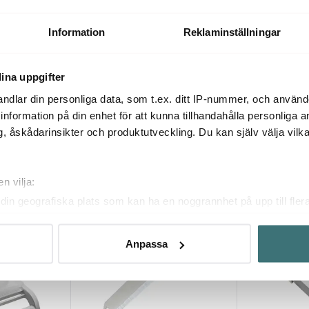
Information
Reklaminställningar
ina uppgifter
ndlar din personliga data, som t.ex. ditt IP-nummer, och använ
ill information på din enhet för att kunna tillhandahålla personliga
, åskådarinsikter och produktutveckling. Du kan själv välja vilk
Du kanske också gillar
n vilja:
din geografiska plats som kan ha en noggrannhet på upp till fler
om att aktivt skanna den för specifika kännetecken (fingeravtryc
rsonliga uppgifter behandlas och ställ in dina preferenser i
deta
Anpassa
ke när som helst från cookie-förklaringen.
innehållet och annonserna ska anpassas efter det som vi tror att
fik och göra hemsidan ännu bättre. Du bestämmer själv vilka cook