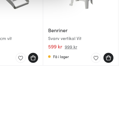
Rosti
Benriner
Benrin
Margret
cm vit
Svarv vertikal Vit
bakskål
Mandoli
599 kr
35 kr
1349 kr
999 kr
Få i lager
I lager
I lager