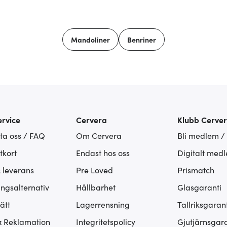
Mandoliner
Benriner
rvice
Cervera
Klubb Cerve
ta oss / FAQ
Om Cervera
Bli medlem /
tkort
Endast hos oss
Digitalt med
& leverans
Pre Loved
Prismatch
ingsalternativ
Hållbarhet
Glasgaranti
ätt
Lagerrensning
Tallriksgarant
& Reklamation
Integritetspolicy
Gjutjärnsgara