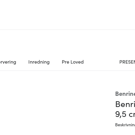
rvering
Inredning
Pre Loved
PRESE
Benrin
Benr
9,5 
Beskrivni