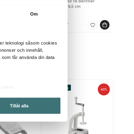
Fingerskydd till Benriner
Mandolin 9,5 cm
179 kr
Om
Få i lager
der teknologi såsom cookies
 annonser och innehåll,
a som får använda din data
a meter
Lagerrensning
40%
k)
ljsektionen
. Du kan ändra
Tillåt alla
 du tycker om. Det gör också
ies som du vill dela med dig